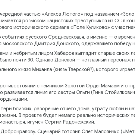
очередной частью «Алекса Лютого» под названием «Золот
нимается розыском нацистских преступников из СС в конц
вого исторического сериала «Поле Куликово» с участием
о событиях русского Средневековья, а именно — о времен
зя московского Дмитрия Донского, одержавшего победу 
сами и небритым лицом Хабаров выглядит старше своих 
было почти 30. Однако Донской — не главный персонаж п
льного князя Михаила (князь Тверской?), которого играе
противостоянии с темником Золотой Орды Мамаем и отпр
 развивается линия его сестры Ольги (Тина Стойилкович
с ордынцами.
тери близких, разорение отчего дома, утрату любви и н
 жизни. В проекте будет немало реально исторических 
монастыря, игумен Сергий Радонежский.
Добронравову. Сценарий готовил Олег Маловичко («Мето