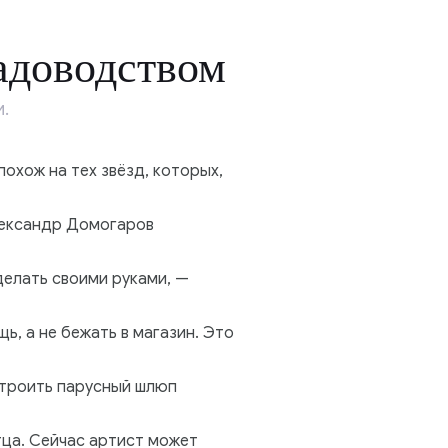
адоводством
.
охож на тех звёзд, которых,
Александр Домогаров
делать своими руками, —
ь, а не бежать в магазин. Это
строить парусный шлюп
тца. Сейчас артист может