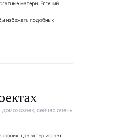
огатные матери. Евгений
обы избежать подобных
оектах
 домохозяек, сейчас очень
ановой», где актёр играет