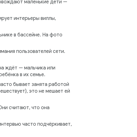
ровождают маленькие дети —
ирует интерьеры виллы,
ьнике в бассейне. На фото
имания пользователей сети.
на ждёт — мальчика или
ребёнка в их семье.
часто бывает занята работой
ешествует), это не мешает ей
Они считают, что она
интервью часто подчёркивает,