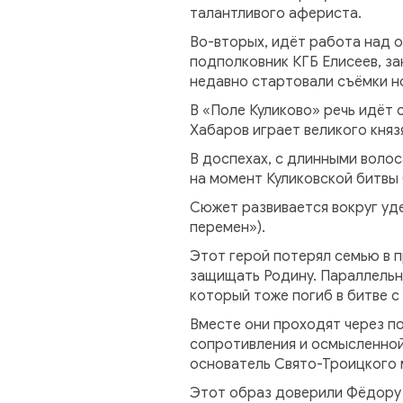
талантливого афериста.
Во-вторых, идёт работа над 
подполковник КГБ Елисеев, за
недавно стартовали съёмки но
В «Поле Куликово» речь идёт 
Хабаров играет великого кня
В доспехах, с длинными воло
на момент Куликовской битвы 
Сюжет развивается вокруг уде
перемен»).
Этот герой потерял семью в 
защищать Родину. Параллельно
который тоже погиб в битве 
Вместе они проходят через по
сопротивления и осмысленной
основатель Свято-Троицкого 
Этот образ доверили Фёдору 