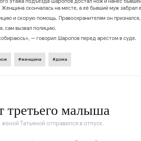
ого этажа подъезда Шаропов достал нож и нанёс бывшей 
. Женщина скончалась на месте, а её бывший муж забрал 
ицию и скорую помощь. Правоохранителям он признался, 
ся, сам вызвал полицию.
 собираюсь», — говорил Шаропов перед арестом в суде.
нож
#женщина
#дома
т третьего малыша
 женой Татьяной отправился в отпуск.