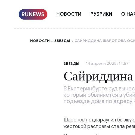
НОВОСТИ
РУБРИКИ
О НА
НОВОСТИ
ЗВЕЗДЫ
САЙРИДДИНА ШАРОПОВА ОСУД
14 апреля 2025, 14:57
ЗВЕЗДЫ
Сайриддина 
В Екатеринбурге суд выне
который обвиняется в уби
подъезде дома по адресу 
Шаропов подкараулил бывшую 
жестокой расправы стала рев