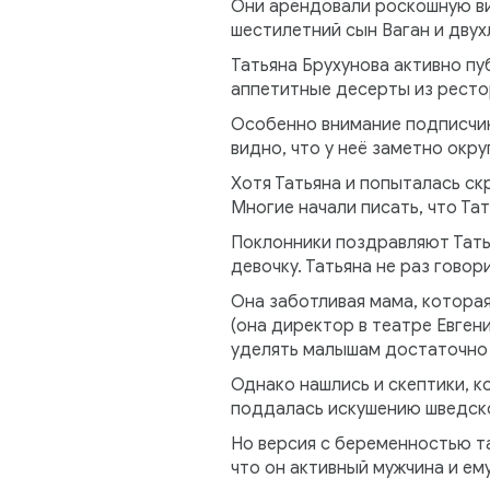
Они арендовали роскошную ви
шестилетний сын Ваган и двух
Татьяна Брухунова активно п
аппетитные десерты из рестор
Особенно внимание подписчико
видно, что у неё заметно окру
Хотя Татьяна и попыталась ск
Многие начали писать, что Тат
Поклонники поздравляют Тать
девочку. Татьяна не раз говор
Она заботливая мама, которая
(она директор в театре Евген
уделять малышам достаточно
Однако нашлись и скептики, к
поддалась искушению шведско
Но версия с беременностью та
что он активный мужчина и ем