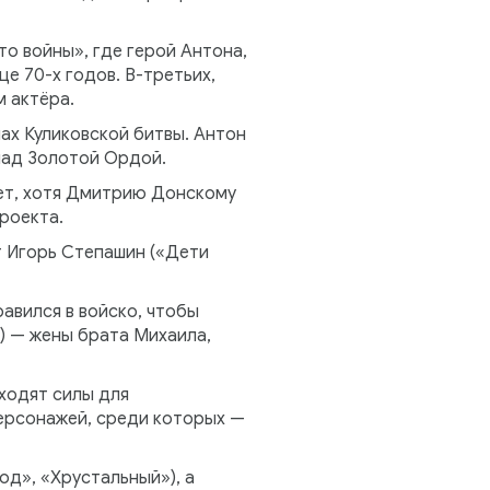
о войны», где герой Антона,
е 70-х годов. В-третьих,
 актёра.
ах Куликовской битвы. Антон
над Золотой Ордой.
лет, хотя Дмитрию Донскому
роекта.
т Игорь Степашин («Дети
авился в войско, чтобы
) — жены брата Михаила,
аходят силы для
персонажей, среди которых —
д», «Хрустальный»), а