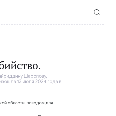
бийство.
айриддину Шаропову,
зошла 13 июля 2024 года в
кой области, поводом для