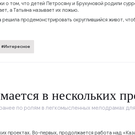
хи о том, что детей Петросяну и Брухуновой родили сурр
ет, а Татьяна называет их ложью.
на решила продемонстрировать округлившийся живот, чт
#Интересное
мается в нескольких пр
 ранее по ролям в легкомысленных мелодрамах для
ких проектах. Во-первых, продолжается работа над «Каз