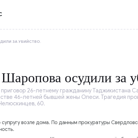
С
ИЛИ ЗА УБИЙСТВО.
Шаропова осудили за у
с приговор 26-летнему гражданину Таджикистана С
йстве 46-летней бывшей жены Олеси. Трагедия прои
Челюскинцев, 60.
супругу возле дома. По данным прокуратуры Свердловс
ность.