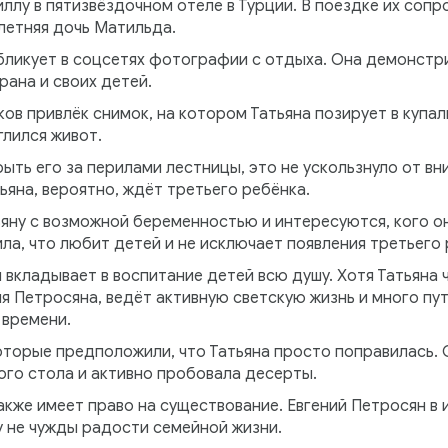
ллу в пятизвёздочном отеле в Турции. В поездке их соп
летняя дочь Матильда.
убликует в соцсетях фотографии с отдыха. Она демонстр
ана и своих детей.
в привлёк снимок, на котором Татьяна позирует в купал
глился живот.
рыть его за перилами лестницы, это не ускользнуло от вн
ьяна, вероятно, ждёт третьего ребёнка.
яну с возможной беременностью и интересуются, кого о
ила, что любит детей и не исключает появления третьего 
 вкладывает в воспитание детей всю душу. Хотя Татьяна 
ия Петросяна, ведёт активную светскую жизнь и много пут
 времени.
оторые предположили, что Татьяна просто поправилась. 
го стола и активно пробовала десерты.
кже имеет право на существование. Евгений Петросян в 
у не чужды радости семейной жизни.