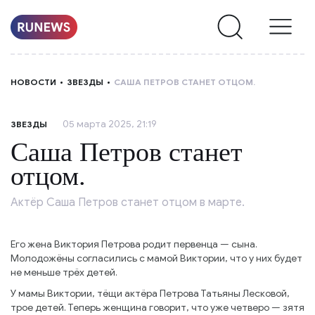
НОВОСТИ
НОВОСТИ
ЗВЕЗДЫ
САША ПЕТРОВ СТАНЕТ ОТЦОМ.
РУБРИКИ
05 марта 2025, 21:19
ЗВЕЗДЫ
О
Саша Петров станет
НАС
отцом.
Актёр Саша Петров станет отцом в марте.
Его жена Виктория Петрова родит первенца — сына.
Молодожёны согласились с мамой Виктории, что у них будет
не меньше трёх детей.
У мамы Виктории, тёщи актёра Петрова Татьяны Лесковой,
трое детей. Теперь женщина говорит, что уже четверо — зятя