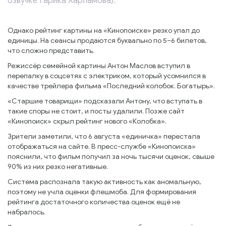
озвучке Гарика Харламова).
Однако рейтинг картины на «Кинопоиске» резко упал до
единицы. На сеансы продаются буквально по 5–6 билетов,
что сложно представить.
Режиссёр семейной картины Антон Маслов вступил в
перепалку в соцсетях с электриком, который усомнился в
качестве трейлера фильма «Последний колобок. Богатырь».
«Старшие товарищи» подсказали Антону, что вступать в
такие споры не стоит, и посты удалили. Позже сайт
«Кинопоиск» скрыл рейтинг нового «Колобка».
Зрители заметили, что 6 августа «единичка» перестала
отображаться на сайте. В пресс-службе «Кинопоиска»
пояснили, что фильм получил за ночь тысячи оценок, свыше
90% из них резко негативные.
Система распознала такую активность как аномальную,
поэтому не учла оценки флешмоба. Для формирования
рейтинга достаточного количества оценок ещё не
набралось.