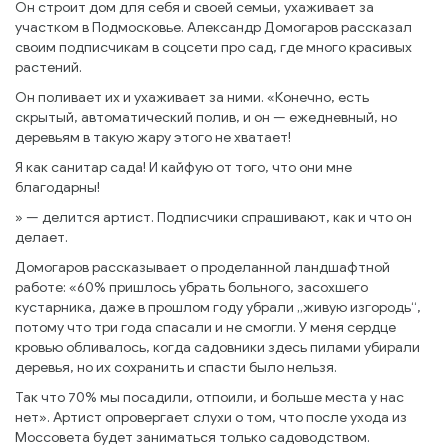
Он строит дом для себя и своей семьи, ухаживает за
участком в Подмосковье. Александр Домогаров рассказал
своим подписчикам в соцсети про сад, где много красивых
растений.
Он поливает их и ухаживает за ними. «Конечно, есть
скрытый, автоматический полив, и он — ежедневный, но
деревьям в такую жару этого не хватает!
Я как санитар сада! И кайфую от того, что они мне
благодарны!
» — делится артист. Подписчики спрашивают, как и что он
делает.
Домогаров рассказывает о проделанной ландшафтной
работе: «60% пришлось убрать больного, засохшего
кустарника, даже в прошлом году убрали „живую изгородь“,
потому что три года спасали и не смогли. У меня сердце
кровью обливалось, когда садовники здесь пилами убирали
деревья, но их сохранить и спасти было нельзя.
Так что 70% мы посадили, отпоили, и больше места у нас
нет». Артист опровергает слухи о том, что после ухода из
Моссовета будет заниматься только садоводством.