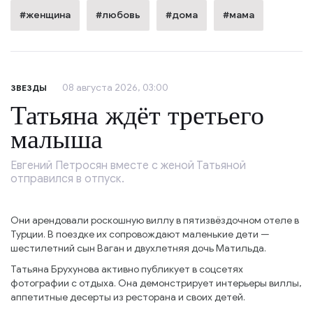
#женщина
#любовь
#дома
#мама
08 августа 2026, 03:00
ЗВЕЗДЫ
Татьяна ждёт третьего
малыша
Евгений Петросян вместе с женой Татьяной
отправился в отпуск.
Они арендовали роскошную виллу в пятизвёздочном отеле в
Турции. В поездке их сопровождают маленькие дети —
шестилетний сын Ваган и двухлетняя дочь Матильда.
Татьяна Брухунова активно публикует в соцсетях
фотографии с отдыха. Она демонстрирует интерьеры виллы,
аппетитные десерты из ресторана и своих детей.