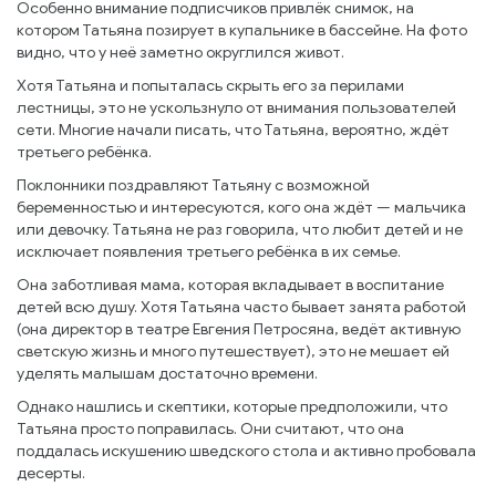
Особенно внимание подписчиков привлёк снимок, на
котором Татьяна позирует в купальнике в бассейне. На фото
видно, что у неё заметно округлился живот.
Хотя Татьяна и попыталась скрыть его за перилами
лестницы, это не ускользнуло от внимания пользователей
сети. Многие начали писать, что Татьяна, вероятно, ждёт
третьего ребёнка.
Поклонники поздравляют Татьяну с возможной
беременностью и интересуются, кого она ждёт — мальчика
или девочку. Татьяна не раз говорила, что любит детей и не
исключает появления третьего ребёнка в их семье.
Она заботливая мама, которая вкладывает в воспитание
детей всю душу. Хотя Татьяна часто бывает занята работой
(она директор в театре Евгения Петросяна, ведёт активную
светскую жизнь и много путешествует), это не мешает ей
уделять малышам достаточно времени.
Однако нашлись и скептики, которые предположили, что
Татьяна просто поправилась. Они считают, что она
поддалась искушению шведского стола и активно пробовала
десерты.