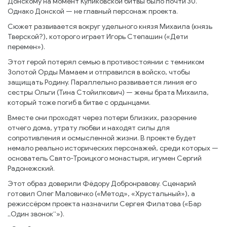
Донскому на момент Куликовской битвы было почти 30.
Однако Донской — не главный персонаж проекта.
Сюжет развивается вокруг удельного князя Михаила (князь
Тверской?), которого играет Игорь Степашин («Дети
перемен»).
Этот герой потерял семью в противостоянии с темником
Золотой Орды Мамаем и отправился в войско, чтобы
защищать Родину. Параллельно развивается линия его
сестры Ольги (Тина Стойилкович) — жены брата Михаила,
который тоже погиб в битве с ордынцами.
Вместе они проходят через потери близких, разорение
отчего дома, утрату любви и находят силы для
сопротивления и осмысленной жизни. В проекте будет
немало реально исторических персонажей, среди которых —
основатель Свято-Троицкого монастыря, игумен Сергий
Радонежский.
Этот образ доверили Фёдору Добронравову. Сценарий
готовил Олег Маловичко («Метод», «Хрустальный»), а
режиссёром проекта назначили Сергея Филатова («Бар
„Один звонок“»).