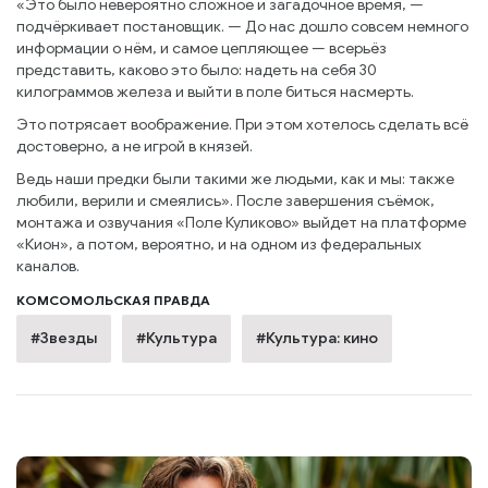
«Это было невероятно сложное и загадочное время, —
подчёркивает постановщик. — До нас дошло совсем немного
информации о нём, и самое цепляющее — всерьёз
представить, каково это было: надеть на себя 30
килограммов железа и выйти в поле биться насмерть.
Это потрясает воображение. При этом хотелось сделать всё
достоверно, а не игрой в князей.
Ведь наши предки были такими же людьми, как и мы: также
любили, верили и смеялись». После завершения съёмок,
монтажа и озвучания «Поле Куликово» выйдет на платформе
«Кион», а потом, вероятно, и на одном из федеральных
каналов.
КОМСОМОЛЬСКАЯ ПРАВДА
#Звезды
#Культура
#Культура: кино