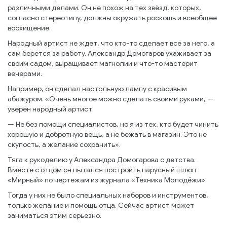
различными делами. Он не похож на тех звёзд, которых,
согласно стереотипу, должны окружать роскошь и всеобщее
восхищение.
Народный артист не ждёт, что кто-то сделает всё за него, а
сам берётся за работу. Александр Домогаров ухаживает за
своим садом, выращивает магнолии и что-то мастерит
вечерами.
Например, он сделал настольную лампу с красивым
абажуром. «Очень многое можно сделать своими руками, —
уверен народный артист.
— Не без помощи специалистов, но я из тех, кто будет чинить
хорошую и добротную вещь, а не бежать в магазин. Это не
скупость, а желание сохранить».
Тяга к рукоделию у Александра Домогарова с детства.
Вместе с отцом он пытался построить парусный шлюп
«Мирный» по чертежам из журнала «Техника Молодёжи».
Тогда у них не было специальных наборов и инструментов,
только желание и помощь отца. Сейчас артист может
заниматься этим серьёзно.