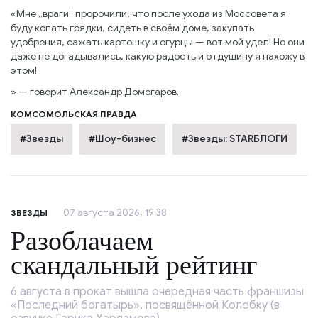
«Мне „враги“ пророчили, что после ухода из Моссовета я
буду копать грядки, сидеть в своём доме, закупать
удобрения, сажать картошку и огурцы — вот мой удел! Но они
даже не догадывались, какую радость и отдушину я нахожу в
этом!
» — говорит Александр Домогаров.
КОМСОМОЛЬСКАЯ ПРАВДА
#Звезды
#Шоу-бизнес
#Звезды: STARБЛОГИ
07 августа 2026, 19:38
ЗВЕЗДЫ
Разоблачаем
скандальный рейтинг
6 августа в прокат вышла очередная часть франшизы
«Последний богатырь», посвящённой Колобку (в