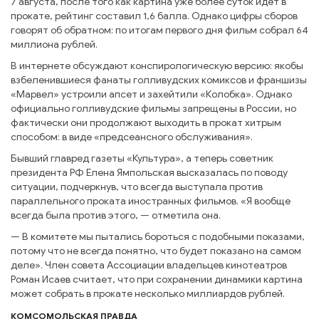
7 августа, после того как картина уже более суток идёт в
прокате, рейтинг составил 1,6 балла. Однако цифры сборов
говорят об обратном: по итогам первого дня фильм собрал 64
миллиона рублей.
В интернете обсуждают конспирологическую версию: якобы
взбеленившиеся фанаты голливудских комиксов и франшизы
«Марвел» устроили апсет и захейтили «Колобка». Однако
официально голливудские фильмы запрещены в России, но
фактически они продолжают выходить в прокат хитрым
способом: в виде «предсеансного обслуживания».
Бывший главред газеты «Культура», а теперь советник
президента РФ Елена Ямпольская высказалась по поводу
ситуации, подчеркнув, что всегда выступала против
параллельного проката иностранных фильмов. «Я вообще
всегда была против этого, — отметила она.
— В комитете мы пытались бороться с подобными показами,
потому что не всегда понятно, что будет показано на самом
деле». Член совета Ассоциации владельцев кинотеатров
Роман Исаев считает, что при сохранении динамики картина
может собрать в прокате несколько миллиардов рублей.
КОМСОМОЛЬСКАЯ ПРАВДА