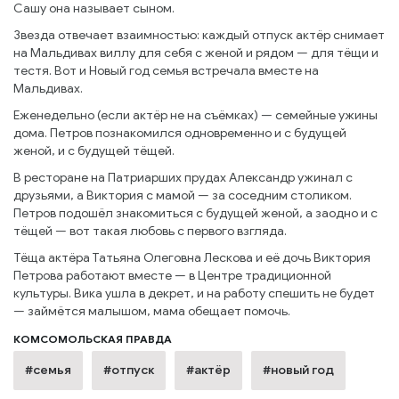
Сашу она называет сыном.
Звезда отвечает взаимностью: каждый отпуск актёр снимает
на Мальдивах виллу для себя с женой и рядом — для тёщи и
тестя. Вот и Новый год семья встречала вместе на
Мальдивах.
Еженедельно (если актёр не на съёмках) — семейные ужины
дома. Петров познакомился одновременно и с будущей
женой, и с будущей тёщей.
В ресторане на Патриарших прудах Александр ужинал с
друзьями, а Виктория с мамой — за соседним столиком.
Петров подошёл знакомиться с будущей женой, а заодно и с
тёщей — вот такая любовь с первого взгляда.
Тёща актёра Татьяна Олеговна Лескова и её дочь Виктория
Петрова работают вместе — в Центре традиционной
культуры. Вика ушла в декрет, и на работу спешить не будет
— займётся малышом, мама обещает помочь.
КОМСОМОЛЬСКАЯ ПРАВДА
#семья
#отпуск
#актёр
#новый год