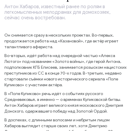
Антон Хабаров, известный ранее по ролям в
легкомысленных мелодрамах для домохозяек,
сейчас очень востребован.
Он снимается сразу в нескольких проектах. Во-первых,
продолжается работа над «Казановой», где актёр играет
талантливого афериста.
Во-вторых, идёт работа над очередной частью «Алекса
Лютого» под названием «Золото войны», где герой Антона,
подполковник КГБ Елисеев, занимается розыском нацистских
преступников из СС в конце 70-х годов. В-третьих, недавно
стартовали съёмки нового исторического сериала «Поле
Куликово» с участием актёра.
В «Поле Куликово» речь идёт о событиях русского
Средневековья, а именно — о временах Куликовской битвы.
Антон Хабаров играет великого князя московского Дмитрия
Донского, одержавшего победу над Золотой Ордой.
В доспехах, с длинными волосами и небритым лицом
Хабаров выглядит старше своих лет, хотя Дмитрию