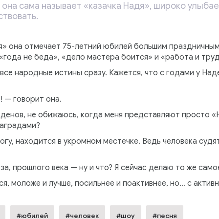
она сама называет «казачка Надя», широко улыбает
ствовать.
ня» она отмечает 75-летний юбилей большим праздничным
«года не беда», «дело мастера боится» и «работа и тру
все народные истины сразу. Кажется, что с годами у На
 — говорит она.
орденов, не обижаюсь, когда меня представляют просто 
наградами?
богу, находится в укромном местечке. Ведь человека судят
а, прошлого века — ну и что? Я сейчас делаю то же самое
ся, моложе и лучше, посильнее и поактивнее, но… с актив
#юбилей
#человек
#шоу
#песня