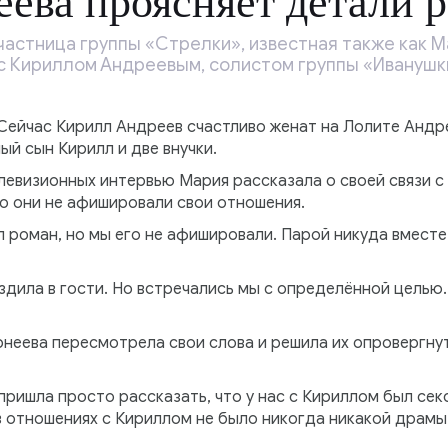
ева проясняет детали 
частница группы «Стрелки», известная также как М
 Кириллом Андреевым, солистом группы «Иванушки I
Сейчас Кирилл Андреев счастливо женат на Лолите Андре
лый сын Кирилл и две внучки.
левизионных интервью Мария рассказала о своей связи с
но они не афишировали свои отношения.
 роман, но мы его не афишировали. Парой никуда вместе
ездила в гости. Но встречались мы с определённой целью
неева пересмотрела свои слова и решила их опровергну
 пришла просто рассказать, что у нас с Кириллом был сек
 в отношениях с Кириллом не было никогда никакой драмы