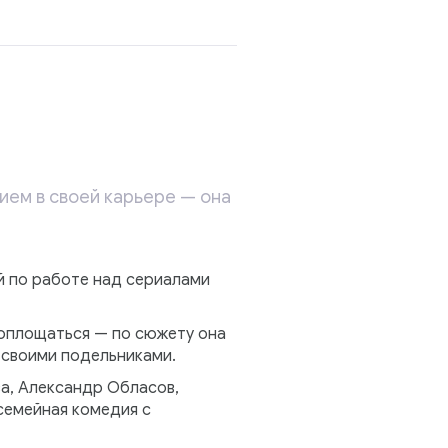
ием в своей карьере — она
й по работе над сериалами
воплощаться — по сюжету она
 своими подельниками.
ва, Александр Обласов,
семейная комедия с