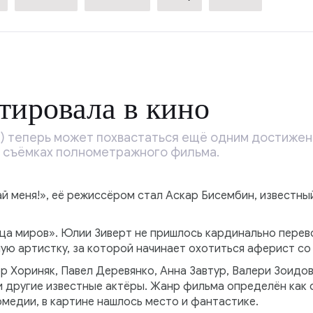
тировала в кино
т) теперь может похвастаться ещё одним достижен
в съёмках полнометражного фильма.
й меня!», её режиссёром стал Аскар Бисембин, известны
ица миров». Юлии Зиверт не пришлось кардинально пере
ую артистку, за которой начинает охотиться аферист со
р Хориняк, Павел Деревянко, Анна Завтур, Валери Зоидо
и другие известные актёры. Жанр фильма определён как 
медии, в картине нашлось место и фантастике.