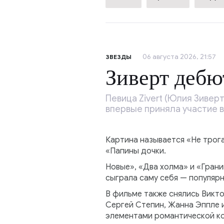
06 августа 2026, 21:57
ЗВЕЗДЫ
Зиверт дебю
Певица Zivert (Юлия Зивер
впервые приняла участие 
Картина называется «Не трога
«Папины дочки.
Новые», «Два холма» и «Гран
сыграла саму себя — популярн
В фильме также снялись Викто
Сергей Степин, Жанна Эппле 
элементами романтической ко