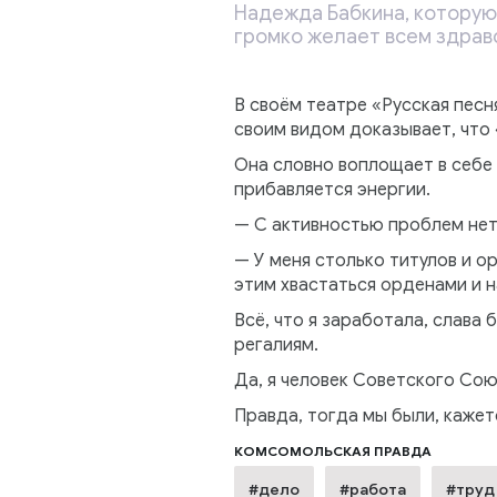
Надежда Бабкина, которую 
громко желает всем здрав
В своём театре «Русская пес
своим видом доказывает, что 
Она словно воплощает в себе 
прибавляется энергии.
— С активностью проблем нет!
— У меня столько титулов и 
этим хвастаться орденами и 
Всё, что я заработала, слава 
регалиям.
Да, я человек Советского Союз
Правда, тогда мы были, кажет
КОМСОМОЛЬСКАЯ ПРАВДА
#дело
#работа
#труд