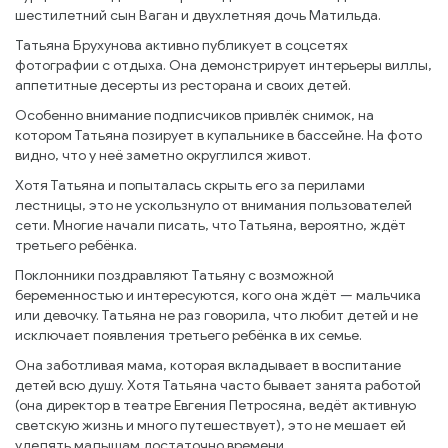
шестилетний сын Ваган и двухлетняя дочь Матильда.
Татьяна Брухунова активно публикует в соцсетях
фотографии с отдыха. Она демонстрирует интерьеры виллы,
аппетитные десерты из ресторана и своих детей.
Особенно внимание подписчиков привлёк снимок, на
котором Татьяна позирует в купальнике в бассейне. На фото
видно, что у неё заметно округлился живот.
Хотя Татьяна и попыталась скрыть его за перилами
лестницы, это не ускользнуло от внимания пользователей
сети. Многие начали писать, что Татьяна, вероятно, ждёт
третьего ребёнка.
Поклонники поздравляют Татьяну с возможной
беременностью и интересуются, кого она ждёт — мальчика
или девочку. Татьяна не раз говорила, что любит детей и не
исключает появления третьего ребёнка в их семье.
Она заботливая мама, которая вкладывает в воспитание
детей всю душу. Хотя Татьяна часто бывает занята работой
(она директор в театре Евгения Петросяна, ведёт активную
светскую жизнь и много путешествует), это не мешает ей
уделять малышам достаточно времени.