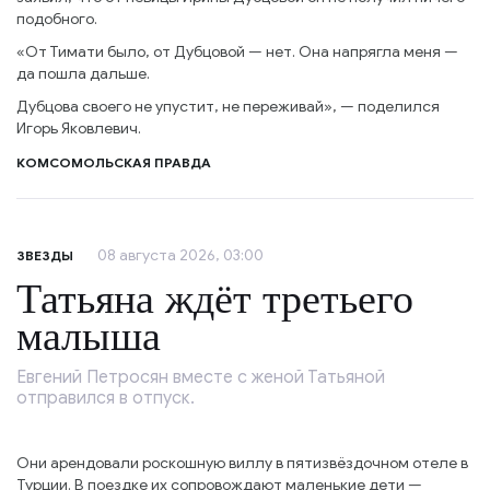
подобного.
«От Тимати было, от Дубцовой — нет. Она напрягла меня —
да пошла дальше.
Дубцова своего не упустит, не переживай», — поделился
Игорь Яковлевич.
КОМСОМОЛЬСКАЯ ПРАВДА
08 августа 2026, 03:00
ЗВЕЗДЫ
Татьяна ждёт третьего
малыша
Евгений Петросян вместе с женой Татьяной
отправился в отпуск.
Они арендовали роскошную виллу в пятизвёздочном отеле в
Турции. В поездке их сопровождают маленькие дети —