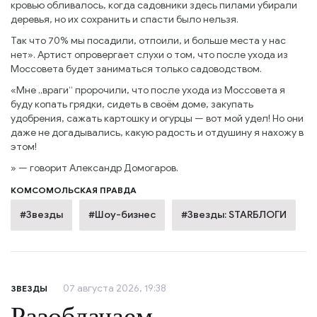
кровью обливалось, когда садовники здесь пилами убирали
деревья, но их сохранить и спасти было нельзя.
Так что 70% мы посадили, отпоили, и больше места у нас
нет». Артист опровергает слухи о том, что после ухода из
Моссовета будет заниматься только садоводством.
«Мне „враги“ пророчили, что после ухода из Моссовета я
буду копать грядки, сидеть в своём доме, закупать
удобрения, сажать картошку и огурцы — вот мой удел! Но они
даже не догадывались, какую радость и отдушину я нахожу в
этом!
» — говорит Александр Домогаров.
КОМСОМОЛЬСКАЯ ПРАВДА
#Звезды
#Шоу-бизнес
#Звезды: STARБЛОГИ
07 августа 2026, 19:38
ЗВЕЗДЫ
Разоблачаем