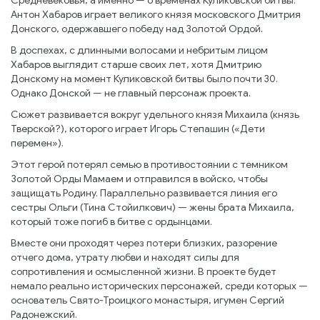
Средневековья, а именно — о временах Куликовской битвы.
Антон Хабаров играет великого князя московского Дмитрия
Донского, одержавшего победу над Золотой Ордой.
В доспехах, с длинными волосами и небритым лицом
Хабаров выглядит старше своих лет, хотя Дмитрию
Донскому на момент Куликовской битвы было почти 30.
Однако Донской — не главный персонаж проекта.
Сюжет развивается вокруг удельного князя Михаила (князь
Тверской?), которого играет Игорь Степашин («Дети
перемен»).
Этот герой потерял семью в противостоянии с темником
Золотой Орды Мамаем и отправился в войско, чтобы
защищать Родину. Параллельно развивается линия его
сестры Ольги (Тина Стойилкович) — жены брата Михаила,
который тоже погиб в битве с ордынцами.
Вместе они проходят через потери близких, разорение
отчего дома, утрату любви и находят силы для
сопротивления и осмысленной жизни. В проекте будет
немало реально исторических персонажей, среди которых —
основатель Свято-Троицкого монастыря, игумен Сергий
Радонежский.