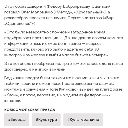
Этот образ доверили Фёдору Добронравову. Сценарий
готовил Олег Маловичко («Метод», «Хрустальный»), а
режиссёром проекта назначили Сергея Филатова («Бар
„Один звонок“»).
«Это было невероятно сложное и загадочное время, —
подчёркивает постановщик. — До нас дошло совсем немного
информации о нём, и самое цепляющее — всерьёз
представить, каково это было: надеть на себя 30
килограммов железа и выйти в поле биться насмерть.
Это потрясает воображение. При этом хотелось сделать всё
достоверно, а не игрой в князей.
Ведь наши предки были такими же людьми, как и мы: также
любили, верили и смеялись». После завершения съёмок,
монтажа и озвучания «Поле Куликово» выйдет на платформе
«Кион», а потом, вероятно, и на одном из федеральных
каналов.
КОМСОМОЛЬСКАЯ ПРАВДА
#Звезды
#Культура
#Культура: кино