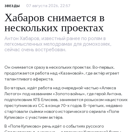
07 августа 2026, 22:57
ЗВЕЗДЫ
Хабаров снимается в
нескольких проектах
Антон Хабаров, известный ранее по ролям в
легкомысленных мелодрамах для домохозяек,
сейчас очень востребован.
Он снимается сразу в нескольких проектах. Во-первых,
продолжается работа над «Казановой», где актёр играет
талантливого афериста.
Во-вторых, идёт работа над очередной частью «Алекса
Лютого» под названием «Золото войны», где герой Антона,
подполковник КГБ Елисеев, занимается розыском нацистских
преступников из СС в конце 70-х годов. В-третьих, недавно
стартовали съёмки нового исторического сериала «Поле
Куликово» с участием актёра.
В «Поле Куликово» речь идёт о событиях русского