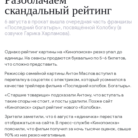
скандальный рейтинг
6 августа в прокат вышла очередная часть франшизы
«Последний богатырь», посвящённой Колобку (в
озвучке Гарика Харламова).
Однако рейтинг картины на «Кинопоиске» резко упал до
единицы. На сеансы продаются буквально по 5–6 билетов,
что сложно представить.
Режиссёр семейной картины Антон Маслов вступил в
перепалку в соцсетях с электриком, который усомнился в
качестве трейлера фильма «Последний колобок. Богатырь».
«Старшие товарищи» подсказали Антону, что вступать в
такие споры не стоит, и посты удалили. Позже сайт
«Кинопоиск» скрыл рейтинг нового «Колобка».
Зрители заметили, что 6 августа «единичка» перестала
отображаться на сайте. В пресс-службе «Кинопоиска»
пояснили, что фильм получил за ночь тысячи оценок, свыше
90% из них резко негативные.