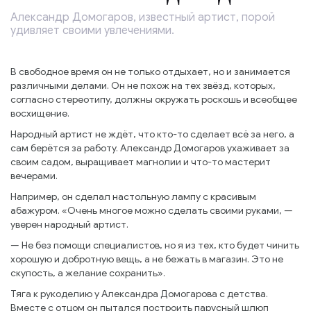
Александр Домогаров, известный артист, порой
удивляет своими увлечениями.
В свободное время он не только отдыхает, но и занимается
различными делами. Он не похож на тех звёзд, которых,
согласно стереотипу, должны окружать роскошь и всеобщее
восхищение.
Народный артист не ждёт, что кто-то сделает всё за него, а
сам берётся за работу. Александр Домогаров ухаживает за
своим садом, выращивает магнолии и что-то мастерит
вечерами.
Например, он сделал настольную лампу с красивым
абажуром. «Очень многое можно сделать своими руками, —
уверен народный артист.
— Не без помощи специалистов, но я из тех, кто будет чинить
хорошую и добротную вещь, а не бежать в магазин. Это не
скупость, а желание сохранить».
Тяга к рукоделию у Александра Домогарова с детства.
Вместе с отцом он пытался построить парусный шлюп