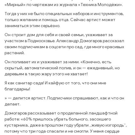
«Мирный» по чертежам из журнала «Техника Молодёжи».
Тогда у них не было специальных наборов и инструментов,
только желание и помощь отца. Сейчас артист может
заниматься этим серьёзно.
Он строит дом для себя и своей семьи, ухаживает за
участком в Подмосковье. Александр Домогаров рассказал
своим подписчикам в соцсети про сад, где много красивых
растений.
Он поливает их и ухаживает за ними. «Конечно, есть
скрытый, автоматический полив, и он — ежедневный, но
деревьям в такую жару этого не хватает!
Я как санитар сада! И кайфую от того, что они мне
благодарны!
» — делится артист. Подписчики спрашивают, как и что он
делает.
Домогаров рассказывает о проделанной ландшафтной
работе: «60% пришлось убрать больного, засохшего
кустарника, даже в прошлом году убрали „живую изгородь“,
потому что три года спасали и не смогли. У меня сердце