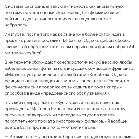
Система распознала такую активность как аномальную,
поэтому не учла оценки флешмоба. Для формирования
рейтинга достаточного количества оценок ещё не
набралось.
7 августа, после того как картина уже более суток идёт в
прокате, рейтинг составил 1,6 балла. Однако цифры сборов
говорят об обратном: по итогам первого дня фильм собрал 64
миллиона рублей.
В интернете обсуждают конспирологическую версию: якобы
взбеленившиеся фанаты голливудских комиксов и франшизы
«Марвел» устроили апсет и захейтили «Колобка». Однако
официально голливудские фильмы запрещены в России, но
фактически они продолжают выходить в прокат хитрым
способом: в виде «предсеансного обслуживания».
Бывший главред газеты «Культура», а теперь советник
президента РФ Елена Ямпольская высказалась по поводу
ситуации, подчеркнув, что всегда выступала против
параллельного проката иностранных фильмов. «Я вообще
всегда была против этого, — отметила она.
— В комитете мы пытались бороться с подобными показами,