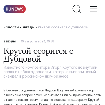
НОВОСТИ
НОВОСТИ
ЗВЕЗДЫ
КРУТОЙ ССОРИТСЯ С ДУБЦОВОЙ
РУБРИКИ
15 августа 2025, 15:38
ЗВЕЗДЫ
О
Крутой ссорится с
НАС
Дубцовой
Известного композитора Игоря Крутого возмутили
слова о неблагодарности, которые вызвали новый
скандал в российском шоу-бизнесе.
В беседе с журналисткой Лаурой Джугелией композитор
ответил на вопрос о том, испытывает ли он признательность
от артистов, которым когда-то оказывал поддержку. Крутой
заявил, что от певицы Ирины Дубцовой он не получил ничего