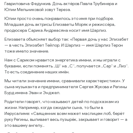
Гавриловича Федункив. Дочь актёров Павла Трубинера и
Юлии Мельниковой зовут Тереза.
Юлии просто очень понравилось это имя при подборе.
Младшая дочь актрисы Елизаветы Моряк и режиссёра,
продюсера Сарика Андреасяна носит имя Шарлиз.
Елизавета объясняет выбор так: «Первая дочь у нас Элизабет
— в честь Элизабет Тейлор. И Шарлиз — имя Шарлиз Терон
тоже имело значение.
Нам с Сариком нравится энергетика имени, и мы играли с
буквами, если поменять „Ш“ на „С“, получается „Сар“ и „Лиз“.
То есть соединение наших имён.
Мы читали значение имени, сравнивали характеристики». У
сына музыканта и предпринимателя Сергея Жукова и Регины
Бурд имена Эван и Энджел.
Родители говорят, что называют детей по подсказкам из
жизни. Например, когда ожидали сына, то были в
Иерусалиме: «Священник всем мажет маслицем лоб, берёт
руку Регины, выливает весь пузырёк, закрывает и говорит — а
это вашему ангелу...