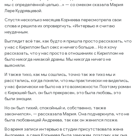
мы с определённой целью…» — со смехом сказала Мария
Лере Кудрявцевой.
Спустя несколько месяцев Корнеева пересмотрела свои
слова и решила их опровергнуть. «Интервью я считаю
неудачным.
Выглядит всё так, как будто я пришла просто рассказать, что
у нас с Кириллом был секс и ничего больше… Но я хочу
рассказать, что у нас просто в отношениях с Кириллом не
было никогда никакой драмы. Мы никогда ничего не
выясняли.
И также тихо, как мы сошлись, точно так же тихо мы и
расстались, когда поняли, что мы практически не виделись,
у нас физически не было на это возможности. Поэтому роман
с Кирюшей был, он был прекрасен, это была любовь, это
были эмоции.
Но он был тихий, спокойный и, собственно, также
закончился», — рассказала Мария. Она подчеркнула, что не
была любовницей Андреева, так как он женился позже.
Во время записи интервью в студии присутствовала жена
Андреева, а сама Корнеева была замужем, поэтому, как она