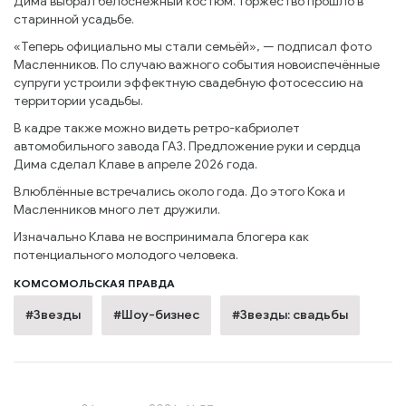
Дима выбрал белоснежный костюм. Торжество прошло в
старинной усадьбе.
«Теперь официально мы стали семьёй», — подписал фото
Масленников. По случаю важного события новоиспечённые
супруги устроили эффектную свадебную фотосессию на
территории усадьбы.
В кадре также можно видеть ретро-кабриолет
автомобильного завода ГАЗ. Предложение руки и сердца
Дима сделал Клаве в апреле 2026 года.
Влюблённые встречались около года. До этого Кока и
Масленников много лет дружили.
Изначально Клава не воспринимала блогера как
потенциального молодого человека.
КОМСОМОЛЬСКАЯ ПРАВДА
#Звезды
#Шоу-бизнес
#Звезды: свадьбы