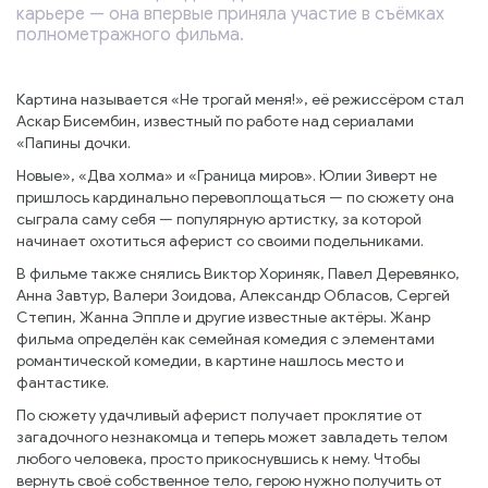
карьере — она впервые приняла участие в съёмках
полнометражного фильма.
Картина называется «Не трогай меня!», её режиссёром стал
Аскар Бисембин, известный по работе над сериалами
«Папины дочки.
Новые», «Два холма» и «Граница миров». Юлии Зиверт не
пришлось кардинально перевоплощаться — по сюжету она
сыграла саму себя — популярную артистку, за которой
начинает охотиться аферист со своими подельниками.
В фильме также снялись Виктор Хориняк, Павел Деревянко,
Анна Завтур, Валери Зоидова, Александр Обласов, Сергей
Степин, Жанна Эппле и другие известные актёры. Жанр
фильма определён как семейная комедия с элементами
романтической комедии, в картине нашлось место и
фантастике.
По сюжету удачливый аферист получает проклятие от
загадочного незнакомца и теперь может завладеть телом
любого человека, просто прикоснувшись к нему. Чтобы
вернуть своё собственное тело, герою нужно получить от