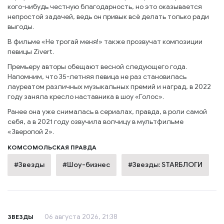
кого-нибудь честную благодарность, но это оказывается
непростой задачей, ведь он привык всё делать только ради
выгоды.
В фильме «Не трогай меня!» также прозвучат композиции
певицы Zivert.
Премьеру авторы обещают весной следующего года.
Напомним, что 35-летняя певица не раз становилась
лауреатом различных музыкальных премий и наград, в 2022
году заняла кресло наставника в шоу «Голос».
Ранее она уже снималась в сериалах, правда, в роли самой
себя, а в 2021 году озвучила волчицу в мультфильме
«Зверопой 2».
КОМСОМОЛЬСКАЯ ПРАВДА
#Звезды
#Шоу-бизнес
#Звезды: STARБЛОГИ
06 августа 2026, 21:38
ЗВЕЗДЫ