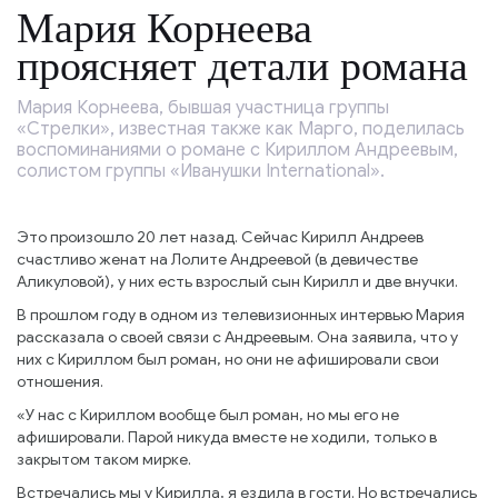
Мария Корнеева
проясняет детали романа
Мария Корнеева, бывшая участница группы
«Стрелки», известная также как Марго, поделилась
воспоминаниями о романе с Кириллом Андреевым,
солистом группы «Иванушки International».
Это произошло 20 лет назад. Сейчас Кирилл Андреев
счастливо женат на Лолите Андреевой (в девичестве
Аликуловой), у них есть взрослый сын Кирилл и две внучки.
В прошлом году в одном из телевизионных интервью Мария
рассказала о своей связи с Андреевым. Она заявила, что у
них с Кириллом был роман, но они не афишировали свои
отношения.
«У нас с Кириллом вообще был роман, но мы его не
афишировали. Парой никуда вместе не ходили, только в
закрытом таком мирке.
Встречались мы у Кирилла, я ездила в гости. Но встречались