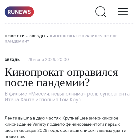
НОВОСТИ
НОВОСТИ
ЗВЕЗДЫ
КИНОПРОКАТ ОПРАВИЛСЯ ПОСЛЕ
ПАНДЕМИИ?
РУБРИКИ
25 июня 2025, 20:00
ЗВЕЗДЫ
О
Кинопрокат оправился
НАС
после пандемии?
В фильме «Миссия: невыполнима» роль суперагента
Итана Ханта исполнил Том Круз.
Лента вышла в двух частях. Крупнейшее американское
киноиздание Variety подвело финансовые итоги первых
шести месяцев 2025 года, составив список главных удач и
провалов.