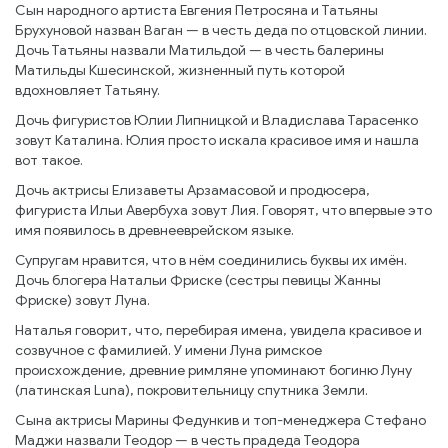
Сын народного артиста Евгения Петросяна и Татьяны
Брухуновой назван Ваган — в честь деда по отцовской линии.
Дочь Татьяны назвали Матильдой — в честь балерины
Матильды Кшесинской, жизненный путь которой
вдохновляет Татьяну.
Дочь фигуристов Юлии Липницкой и Владислава Тарасенко
зовут Каталина. Юлия просто искала красивое имя и нашла
вот такое.
Дочь актрисы Елизаветы Арзамасовой и продюсера,
фигуриста Ильи Авербуха зовут Лия. Говорят, что впервые это
имя появилось в древнееврейском языке.
Супругам нравится, что в нём соединились буквы их имён.
Дочь блогера Натальи Фриске (сестры певицы Жанны
Фриске) зовут Луна.
Наталья говорит, что, перебирая имена, увидела красивое и
созвучное с фамилией. У имени Луна римское
происхождение, древние римляне упоминают богиню Луну
(латинская Lunа), покровительницу спутника Земли.
Сына актрисы Марины Федункив и топ-менеджера Стефано
Маджи назвали Теодор — в честь прадеда Теодора