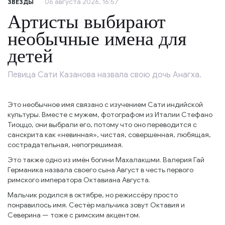
06 августа 2026, 16:57
ЗВЕЗДЫ
Артисты выбирают
необычные имена для
детей
Певица Сати Казанова назвала свою дочь Анагха.
Это необычное имя связано с изучением Сати индийской
культуры. Вместе с мужем, фотографом из Италии Стефано
Тиоццо, они выбрали его, потому что оно переводится с
санскрита как «невинная», чистая, совершенная, любящая,
сострадательная, непогрешимая.
Это также одно из имён богини Махалакшми. Валерия Гай
Германика назвала своего сына Август в честь первого
римского императора Октавиана Августа.
Мальчик родился в октябре, но режиссёру просто
понравилось имя. Сестёр мальчика зовут Октавия и
Северина — тоже с римским акцентом.