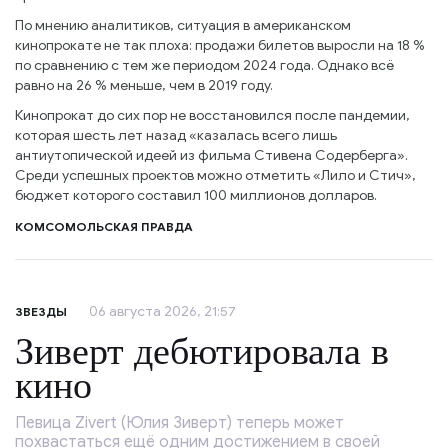
По мнению аналитиков, ситуация в американском
кинопрокате не так плоха: продажи билетов выросли на 18 %
по сравнению с тем же периодом 2024 года. Однако всё
равно на 26 % меньше, чем в 2019 году.
Кинопрокат до сих пор не восстановился после пандемии,
которая шесть лет назад «казалась всего лишь
антиутопической идеей из фильма Стивена Содерберга».
Среди успешных проектов можно отметить «Лило и Стич»,
бюджет которого составил 100 миллионов долларов.
КОМСОМОЛЬСКАЯ ПРАВДА
06 августа 2026, 21:57
ЗВЕЗДЫ
Зиверт дебютировала в
кино
Певица Zivert (Юлия Зиверт) теперь может
похвастаться ещё одним достижением в своей