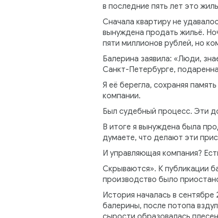
в последние пять лет это жил
Сначала квартиру не удавалос
вынуждена продать жильё. Но
пяти миллионов рублей, но ко
Балерина заявила: «Люди, зна
Санкт-Петербурге, подаренн
Я её берегла, сохраняя памят
компании.
Был судебный процесс. Эти д
В итоге я вынуждена была про
думаете, что делают эти при
И управляющая компания? Есть
Скрываются». К публикации б
производство было приостан
История началась в сентябре 
балерины, после потопа вздул
сырости образовалась плесен