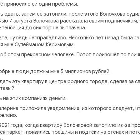
ьё приносило ей одни проблемы.
ь сдать, затем её затопили, после этого Волочкова судил
чью 7 августа Волочкова рассказала своим подписчикам,
мпенсация до сих пор не выплачена.
ете, ну ведь несправедливо. Несколько лет назад была з
ая мне Сулейманом Керимовым.
ь об этом прекрасном человеке. Потоп произошёл по при
обрые люди должны мне 5 миллионов рублей.
дать эту квартиру в центре родного города, сделав за св
ставы?
 на этих компаниях деньги.
алерина приложила уведомление, из которого следует, ч
овлено.
2021 года, когда квартиру Волочковой затопило из-за пр
ся паркет, появились трещины и подтёки на стенах и пото
ь.