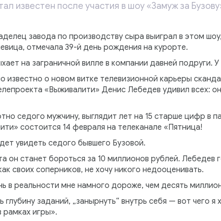
л известен после участия в шоу «Замуж за Бузову
аделец завода по производству сыра выиграл в этом шоу,
певица, отмечала 39-й день рождения на курорте.
ыхает на заграничной вилле в компании давней подруги. У
о известно о новом витке телевизионной карьеры сканда
елепроекта «Выживалити» Денис Лебедев удивил всех: он
тно седого мужчину, выглядит лет на 15 старше цифр в 
ити» состоится 14 февраля на телеканале «Пятница!
удет увидеть седого бывшего Бузовой.
а он станет бороться за 10 миллионов рублей. Лебедев 
как своих соперников, не хочу никого недооценивать.
нь в реальности мне намного дороже, чем десять миллион
 глубину заданий, „занырнуть“ внутрь себя — вот чего я 
в рамках игры».