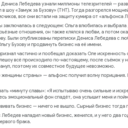
ро Дениса Лебедева узнали миллионы телезрителей — раз
 в шоу «Замуж за Бузову» (ТНТ). Тогда разгорелся мощне
счиков, все они встали на защиту кумира от «альфонса 
 заключалась в следующем: Ольга влюбилась и выбрала 
рьёзные отношения, он также клялся в любви, а потом о
ву. Были опубликованы переписки Дениса Лебедева с лю
льгу Бузову и продвинуть бизнес на её имени.
изнал частично и пообещал доказать Оле искренность с
елешоу всё происходило по-настоящему, после съёмок у 
манул, поэтому их совместное будущее невозможно.
е женщины страны» — альфонс получил волну порицания. 
ть «минуту славы»: «Я испытываю очень сильные и искре
весь эмоциональный фон спадёт, она услышит меня и пойм
звивать бизнес — ничего не вышло. Сырный бизнес тогда 
 Лебедев наладил новый бизнес, женился, и у него два го
первого брака.