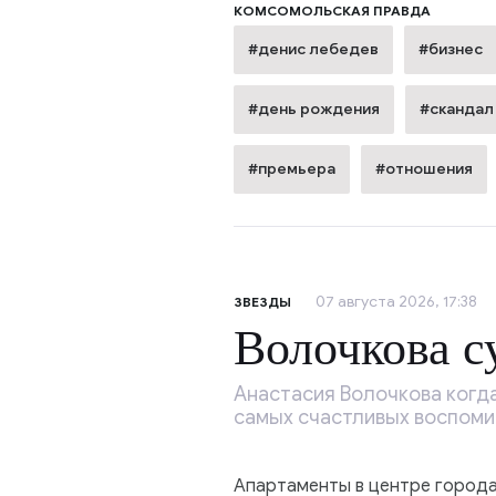
КОМСОМОЛЬСКАЯ ПРАВДА
#денис лебедев
#бизнес
#день рождения
#скандал
#премьера
#отношения
07 августа 2026, 17:38
ЗВЕЗДЫ
Волочкова с
Анастасия Волочкова когда
самых счастливых воспоми
Апартаменты в центре город