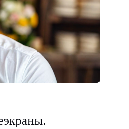
еэкраны.