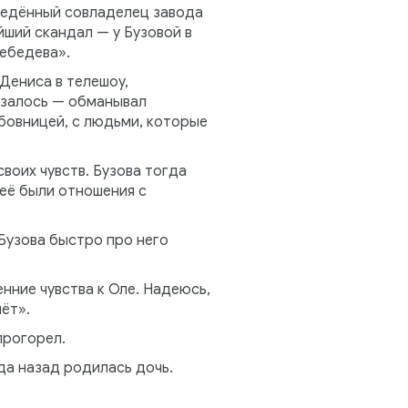
ведённый совладелец завода
йший скандал — у Бузовой в
Лебедева».
Дениса в телешоу,
казалось — обманывал
бовницей, с людьми, которые
воих чувств. Бузова тогда
неё были отношения с
Бузова быстро про него
нние чувства к Оле. Надеюсь,
ёт».
прогорел.
да назад родилась дочь.