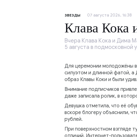
07 августа 2026, 16:38
ЗВЕЗДЫ
Клава Кока
Вчера Клава Кока и Дима 
5 августа в подмосковной 
Для церемонии молодожёны в
силуэтом и длинной фатой, а
образ Клавы Коки и были удив
Внимание подписчиков привле
даже записала ролик, в которо
Девушка отметила, что её обу
вскоре блогеру объяснили, что
рублей.
При поверхностном взгляде т
отличий. Интернет-пользовате