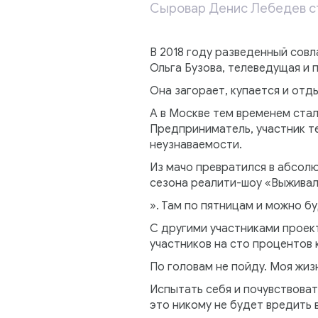
Сыровар Денис Лебедев ста
В 2018 году разведенный совл
Ольга Бузова, телеведущая и 
Она загорает, купается и отд
А в Москве тем временем стал
Предприниматель, участник т
неузнаваемости.
Из мачо превратился в абсолю
сезона реалити-шоу «Выживал
». Там по пятницам и можно б
С другими участниками проект
участников на сто процентов 
По головам не пойду. Моя жиз
Испытать себя и почувствовать
это никому не будет вредить 