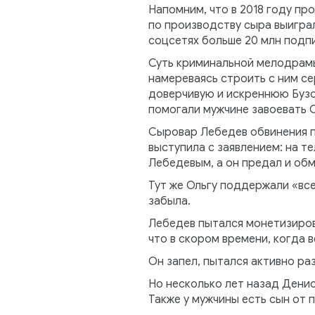
Напомним, что в 2018 году п
по производству сыра выиграл
соцсетях больше 20 млн подпи
Суть криминальной мелодрамы
намереваясь строить с ним се
доверчивую и искреннюю Бузо
помогали мужчине завоевать О
Сыровар Лебедев обвинения пр
выступила с заявлением: на т
Лебедевым, а он предал и об
Тут же Ольгу поддержали «вс
забыла.
Лебедев пытался монетизирова
что в скором времени, когда 
Он запел, пытался активно ра
Но несколько лет назад Денис
Также у мужчины есть сын от 