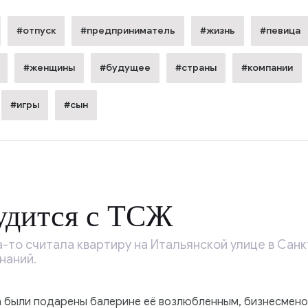
#отпуск
#предприниматель
#жизнь
#певица
#женщины
#будущее
#страны
#компании
#игры
#сын
удится с ТСЖ
-то считала квартиру на Итальянской улице в Сан
наний.
а были подарены балерине её возлюбленным, бизнесмен