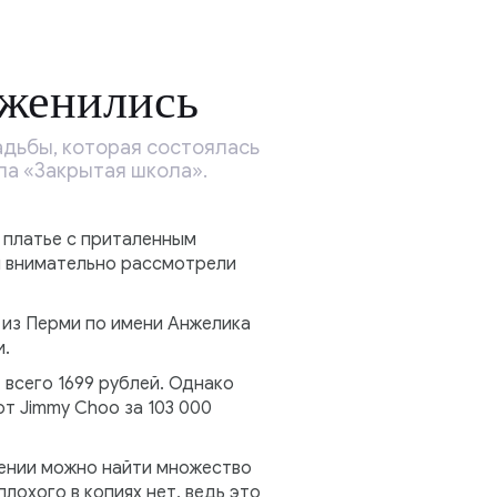
оженились
адьбы, которая состоялась
ла «Закрытая школа».
 платье с приталенным
и внимательно рассмотрели
 из Перми по имени Анжелика
и.
 всего 1699 рублей. Однако
от Jimmy Choo за 103 000
рении можно найти множество
лохого в копиях нет, ведь это