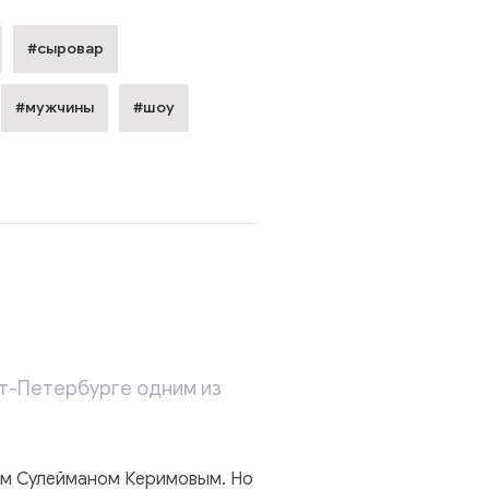
#сыровар
#мужчины
#шоу
кт-Петербурге одним из
ом Сулейманом Керимовым. Но