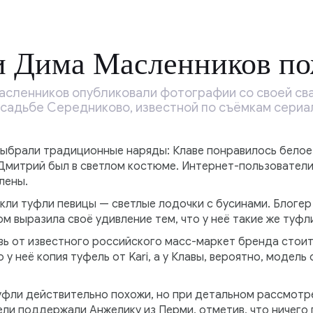
 и Дима Масленников п
Масленников опубликовали фотографии со своей св
усадьбе Середниково, известной по съёмкам сериа
ыбрали традиционные наряды: Клаве понравилось белое
 Дмитрий был в светлом костюме. Интернет-пользовател
лены.
кли туфли певицы — светлые лодочки с бусинами. Блогер
м выразила своё удивление тем, что у неё такие же туфл
вь от известного российского масс-маркет бренда стоит
 у неё копия туфель от Kari, а у Клавы, вероятно, модель 
уфли действительно похожи, но при детальном рассмот
ли поддержали Анжелику из Перми, отметив, что ничего п