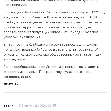
пока неизвестно.
Заповедник Хуайкхакхэнг был создан в 1972 году, а с 1991 года
входит в список объектов Всемирного наследия ЮНЕСКО.
Свободное посещение природоохранной зоны запрещено,
так как её территория используется биологами для
восстановления популяций животных, находящихся под
угрозой исчезновения.
В частности, в Хуайкхакхэнге обитает последняя дикая
популяция водяных буйволов в стране. Для посетителей
открыты только несколько общественных зон на границах
заповедника.
Ранее сообщалось, что в Индии тигр попытался утащить
женщину из её дома. Пострадавшую удалось спасти
односельчанам.
ЛЕНТА РУ
06 августа 2026, 03:35
ЗВЕРИ