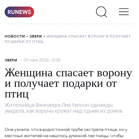
НОВОСТИ
НОВОСТИ
ЗВЕРИ
ЖЕНЩИНА СПАСАЕТ ВОРОНУ И ПОЛУЧАЕТ
ПОДАРКИ ОТ ПТИЦ
РУБРИКИ
30 мая 2026, 12:35
ЗВЕРИ
О
Женщина спасает ворону
НАС
и получает подарки от
птиц
Жительница Ванкувера Лиа Уилсон однажды
увидела, как вороны кружат над одним из домов.
Она узнала, что в водосточной трубе застряла птица, но у
местных жителей не нашлось длинной лестницы, чтобы