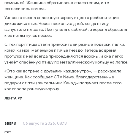
помочь ей. Женщина обратилась к спасателям, и те
согласились помочь.
Уилсон отвезла спасённую ворону в центр реабилитации
диких животных. Через несколько дней, когда птицу
выпустили на волю, Лиа гуляла с собакой, и ворона сбросила
к её ногам пучок перьев.
С тех пор птицы стали приносить ей разные подарки: палки,
комочки мха, маленькое птичье гнездо. Теперь во время
прогулок к ней всегда присоединяются вороны, и она легко
узнаёт спасённую птицу по металлическому кольцу на лапке.
«Это как встреча с друзьями каждое утро», — рассказала
женщина. Как сообщает CTV News, благодарственные
подарки от птиц жительница Канады получает после того,
как спасла раненую ворону.
ЛЕНТА РУ
06 августа 2026, 08:18
ЗВЕРИ