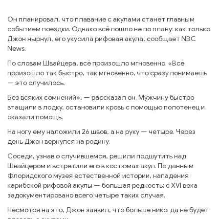
Он планировал, что плавание с акулами станет главным
событием поездки. Однако всё пошло не по плану: как только
Джон нырнул, его укусила рифовая акула, сообщает NBC
News.
По словам Швайцера, всё произошло мгновенно. «Всё
произошло так быстро, так мгновенно, что сразу понимаешь
— это случилось.
Без всяких сомнений», — рассказал он. Мужчину быстро
втащили в лодку, остановили кровь с помощью полотенец и
оказали помощь.
На ногу ему наложили 26 швов, а на руку — четыре. Через
день Джон вернулся на родину.
Соседи, узнав о случившемся, решили подшутить над
Швайцером и встретили его в костюмах акул. По данным
Флоридского музея естественной истории, нападения
карибской рифовой акулы — большая редкость: с XVI века
задокументировано всего четыре таких случая.
Несмотря на это, Джон заявил, что больше никогда не будет