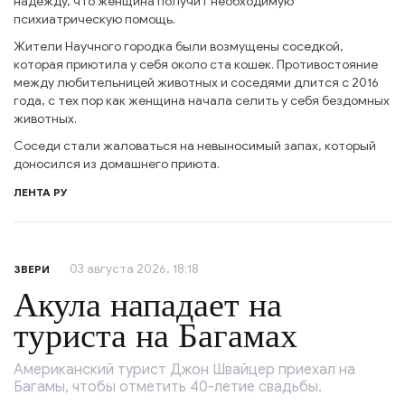
надежду, что женщина получит необходимую
психиатрическую помощь.
Жители Научного городка были возмущены соседкой,
которая приютила у себя около ста кошек. Противостояние
между любительницей животных и соседями длится с 2016
года, с тех пор как женщина начала селить у себя бездомных
животных.
Соседи стали жаловаться на невыносимый запах, который
доносился из домашнего приюта.
ЛЕНТА РУ
03 августа 2026, 18:18
ЗВЕРИ
Акула нападает на
туриста на Багамах
Американский турист Джон Швайцер приехал на
Багамы, чтобы отметить 40-летие свадьбы.