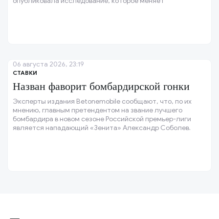
опубликовала исследование, которое меняет
традиционные представления о зарождении жизни на
Земле.
06 августа 2026, 23:19
СТАВКИ
Назван фаворит бомбардирской гонки
Эксперты издания Betonemobile сообщают, что, по их
мнению, главным претендентом на звание лучшего
бомбардира в новом сезоне Российской премьер-лиги
является нападающий «Зенита» Александр Соболев.