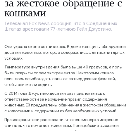
за жестокое обращение с
кошками
Телеканал Fox News сообщил, что в Соединённых
Штатах арестовали 77-летнюю Гейл Джустино.
Она украла около сотни кошек. В доме женщины обнаружили
десятки животных, которые содержались в антисанитарных
условиях.
Температура внутри здания была выше 40 градусов, а полы
были покрыты слоем экскрементов. Некоторым кошкам
пришлось освобождать лапы от затвердевших фекалий,
чтобы они могли ходить.
С 2014 года Джустино десятки раз привлекалась к
ответственности за нарушение правил содержания
животных. Ей предъявлены обвинения в жестоком обращении
с животными и содержании их без необходимых условий.
Правоохранители рассказали, что пенсионерка искренне
считала, что помогает животным. Полицейские выразили