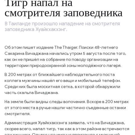
Тигр напал на
смотрителя заповедника
В Таиланде произошло нападение на смотрителя
заповедника Хуайкхакхэнг.
Об этом пишет издание The Thaiger. Поиски 48-летнего
Сакарина Вичаджана начались утром 5 августа после того,
как он не пришёл на собрание по поводу организации на
территории природоохранной зоны молодёжного лагеря.
В 200 метрах от ближайшего наблюдательного поста
коллега мужчины нашёл его вещи и мобильный телефон.
Среди них была москитная сетка, в которой обнаружили
часть скальпа Вичаджана.
На земле были видны следы волочения. Вскоре в 200 метрах
от этого места в ручье нашли частично съеденные останки
смотрителя.
Администрация Хуайкхакхэнга заявила, что на Вичаджана,
скорее всего, напал тигр, так как в этом районе встречаются
эти хищники. Однако что именно произошло с мужчиной,