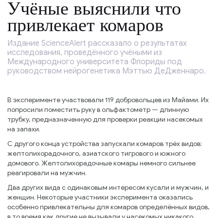
Учёные выяснили что
привлекает комаров
Издание ScienceAlert рассказало о результатах
исследования, проведённого учёными из
Международного университета Флориды под
руководством нейрогенетика Мэттью ДеДженнаро.
В эксперименте участвовали 119 добровольцев из Майами. Их
попросили поместить руку в ольфактометр — длинную
трубку, предназначенную для проверки реакции насекомых
на запахи.
С другого конца устройства запускали комаров трёх видов:
желтолихорадочного, азиатского тигрового и южного
домового. Желтолихорадочные комары немного сильнее
реагировали на мужчин.
Два других вида с одинаковым интересом кусали и мужчин, и
женщин. Некоторые участники эксперимента оказались
особенно привлекательны для комаров определённых видов,
в то время как другие не вызывали у насекомых никакого