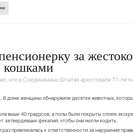
ки
пенсионерку за жестоко
с кошками
ил, что в Соединённых Штатах арестовали 77-лет
к. В доме женщины обнаружили десятки животных, котор
ыла выше 40 градусов, а полы были покрыты слоем экск
т затвердевших фекалий, чтобы они могли ходить.
 раз привлекалась к ответственности за нарушение прав