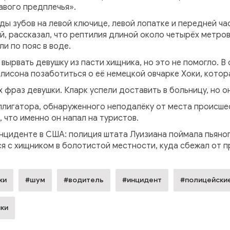
авого предплечья».
ы зубов на левой ключице, левой лопатке и передней час
, рассказал, что рептилия длиной около четырёх метров
ли по пояс в воде.
 вырвать девушку из пасти хищника, но это не помогло. В
лисона позаботиться о её немецкой овчарке Хоки, котора
 фраз девушки. Кларк успели доставить в больницу, но о
ллигатора, обнаруженного неподалёку от места происш
 что именно он напал на туристов.
нциденте в США: полиция штата Луизиана поймала пьяног
я с хищником в болотистой местности, куда сбежал от 
ки
#шум
#водитель
#инцидент
#полицейски
ки