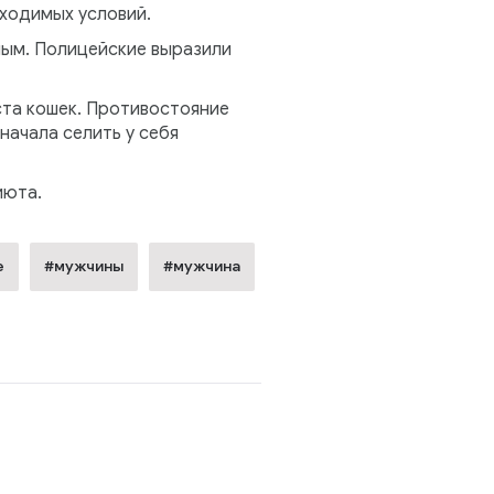
ходимых условий.
ным. Полицейские выразили
ста кошек. Противостояние
начала селить у себя
июта.
е
#мужчины
#мужчина