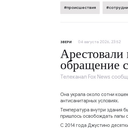
#происшествия
#сотрудни
04 августа 2026, 23:52
ЗВЕРИ
Арестовали 
обращение 
Телеканал Fox News сообщ
Она украла около сотни коше
антисанитарных условиях.
Температура внутри здания б
пришлось освобождать лапы о
С 2014 года Джустино десятки