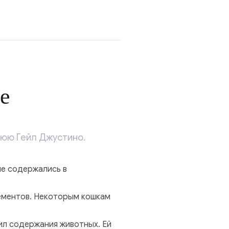
е
нюю Гейл Джустино.
ые содержались в
рементов. Некоторым кошкам
ил содержания животных. Ей