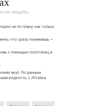
ах
етие свадьбы.
ошло не по плану: как только
енно, что сразу понимаешь —
кровь с помощью полотенец и
.
тюмах акул. По данным
ая редкость: с XVI века