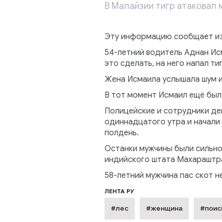
В Малайзии тигр атаковал м
Эту информацию сообщает изд
54-летний водитель Аднан Исм
это сделать, на него напал тиг
Жена Исмаила услышала шум и 
В тот момент Исмаил ещё был
Полицейские и сотрудники де
одиннадцатого утра и начали
полдень.
Останки мужчины были сильно 
индийского штата Махараштра 
58-летний мужчина пас скот не
ЛЕНТА РУ
#лес
#женщина
#поис