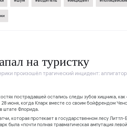
ки
#шум
#водитель
#инцидент
#полицейски
ки
апал на туристку
рики произошёл трагический инцидент: аллигатор 
костях пострадавшей остались следы зубов хищника, как
ь 28 июня, когда Кларк вместе со своим бойфрендом Чен
в штате Флорида.
атчи, которая протекает в государственном лесу Литтл-
ларк была «почти полная травматическая ампутация левой 