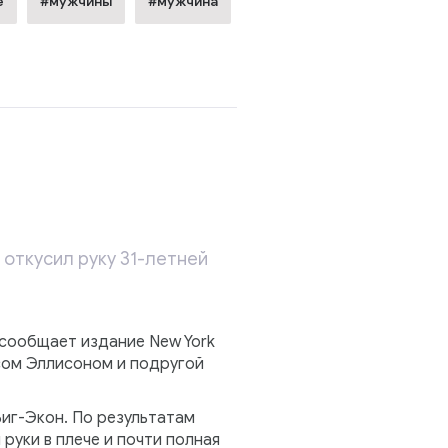
е
#мужчины
#мужчина
откусил руку 31-летней
 сообщает издание New York
сом Эллисоном и подругой
Биг-Экон. По результатам
руки в плече и почти полная