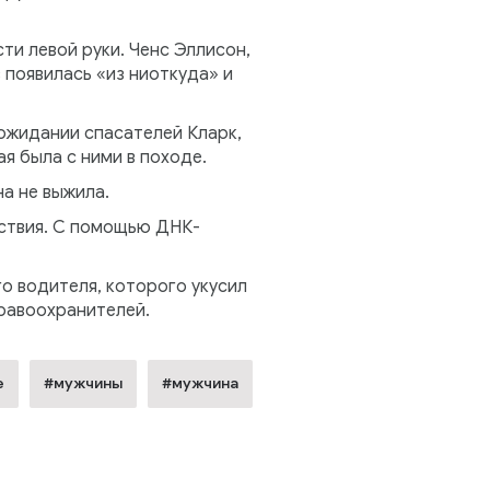
ти левой руки. Ченс Эллисон,
 появилась «из ниоткуда» и
 ожидании спасателей Кларк,
я была с ними в походе.
на не выжила.
ествия. С помощью ДНК-
о водителя, которого укусил
правоохранителей.
е
#мужчины
#мужчина