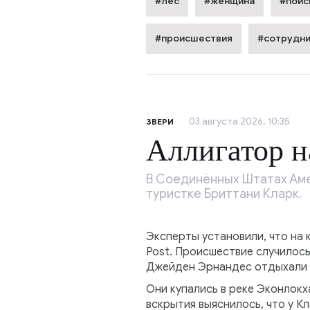
#лес
#женщина
#поис
#происшествия
#сотрудни
03 августа 2026, 10:35
ЗВЕРИ
Аллигатор н
В Соединённых Штатах Аме
туристке Бриттани Кларк.
Эксперты установили, что на 
Post. Происшествие случилос
Джейден Эрнандес отдыхали 
Они купались в реке Эконлокх
вскрытия выяснилось, что у К