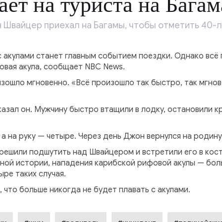
ает на туриста на Багам
 Швайцер приехал на Багамы, чтобы отметить 40-л
с акулами станет главным событием поездки. Однако всё п
овая акула, сообщает NBC News.
зошло мгновенно. «Всё произошло так быстро, так мгнов
казал он. Мужчину быстро втащили в лодку, остановили 
 а на руку — четыре. Через день Джон вернулся на родину
 решили подшутить над Швайцером и встретили его в кос
ой истории, нападения карибской рифовой акулы — больш
ре таких случая.
 что больше никогда не будет плавать с акулами.