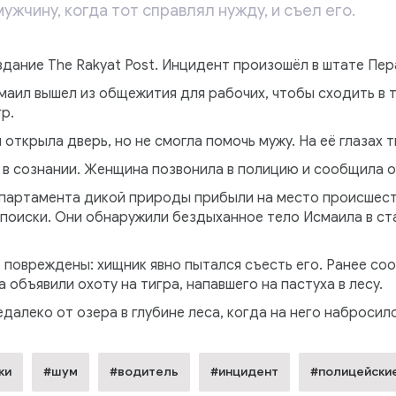
ужчину, когда тот справлял нужду, и съел его.
ание The Rakyat Post. Инцидент произошёл в штате Пера
аил вышел из общежития для рабочих, чтобы сходить в т
р.
открыла дверь, но не смогла помочь мужу. На её глазах т
 в сознании. Женщина позвонила в полицию и сообщила о
партамента дикой природы прибыли на место происшест
 поиски. Они обнаружили бездыханное тело Исмаила в ст
повреждены: хищник явно пытался съесть его. Ранее соо
объявили охоту на тигра, напавшего на пастуха в лесу.
далеко от озера в глубине леса, когда на него набросилс
ки
#шум
#водитель
#инцидент
#полицейски