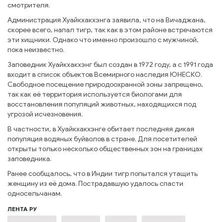
смотрителя.
Администрация Хуайкхакхэнга заявила, что на Вичаджана,
скорее всего, напал тигр, так как в этом районе встречаются
эти хищники. Однако что именно произошло с мужчиной,
пока неизвестно.
Заповедник Хуайкхакхэнг был создан в 1972 году, а с 1991 года
входит в список объектов Всемирного наследия ЮНЕСКО.
Свободное посещение природоохранной зоны запрещено,
так как её территория используется биологами для
восстановления популяций животных, находящихся под
угрозой исчезновения.
В частности, в Хуайкхакхэнге обитает последняя дикая
популяция водяных буйволов в стране. Для посетителей
открыты только несколько общественных зон на границах
заповедника.
Ранее сообщалось, что в Индии тигр попытался утащить
женщину из её дома. Пострадавшую удалось спасти
односельчанам.
ЛЕНТА РУ