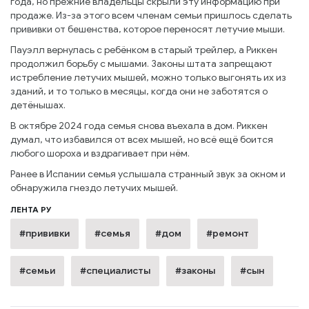
года, но прежние владельцы скрыли эту информацию при
продаже. Из-за этого всем членам семьи пришлось сделать
прививки от бешенства, которое переносят летучие мыши.
Пауэлл вернулась с ребёнком в старый трейлер, а Риккен
продолжил борьбу с мышами. Законы штата запрещают
истребление летучих мышей, можно только выгонять их из
зданий, и то только в месяцы, когда они не заботятся о
детёнышах.
В октябре 2024 года семья снова въехала в дом. Риккен
думал, что избавился от всех мышей, но всё ещё боится
любого шороха и вздрагивает при нём.
Ранее в Испании семья услышала странный звук за окном и
обнаружила гнездо летучих мышей.
ЛЕНТА РУ
#прививки
#семья
#дом
#ремонт
#семьи
#специалисты
#законы
#сын