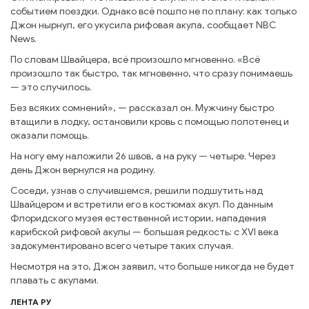
событием поездки. Однако всё пошло не по плану: как только
Джон нырнул, его укусила рифовая акула, сообщает NBC
News.
По словам Швайцера, всё произошло мгновенно. «Всё
произошло так быстро, так мгновенно, что сразу понимаешь
— это случилось.
Без всяких сомнений», — рассказал он. Мужчину быстро
втащили в лодку, остановили кровь с помощью полотенец и
оказали помощь.
На ногу ему наложили 26 швов, а на руку — четыре. Через
день Джон вернулся на родину.
Соседи, узнав о случившемся, решили подшутить над
Швайцером и встретили его в костюмах акул. По данным
Флоридского музея естественной истории, нападения
карибской рифовой акулы — большая редкость: с XVI века
задокументировано всего четыре таких случая.
Несмотря на это, Джон заявил, что больше никогда не будет
плавать с акулами.
ЛЕНТА РУ