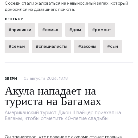
Соседи стали жаловаться на невыносимый запах, который
доносился из домашнего приюта.
ЛЕНТА РУ
#прививки
#семья
#дом
#ремонт
#семьи
#специалисты
#законы
#сын
03 августа 2026, 18:18
ЗВЕРИ
Акула нападает на
туриста на Багамах
Американский турист Джон Швайцер приехал на
Багамы, чтобы отметить 40-летие свадьбы.
Он планировал, что плавание с акулами станет главным