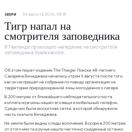
06 августа 2026, 08:18
ЗВЕРИ
Тигр напал на
смотрителя заповедника
В Таиланде произошло нападение на смотрителя
заповедника Хуайкхакхэнг.
Об этом пишет издание The Thaiger. Поиски 48-летнего
Сакарина Вичаджана начались утром 5 августа после того,
как он не пришёл на собрание по поводу организации на
территории природоохранной зоны молодёжного лагеря.
В 200 метрах от ближайшего наблюдательного поста
коллега мужчины нашёл его вещи и мобильный телефон.
Среди них была москитная сетка, в которой обнаружили
часть скальпа Вичаджана.
На земле были видны следы волочения. Вскоре в 200 метрах
от этого места в ручье нашли частично съеденные останки