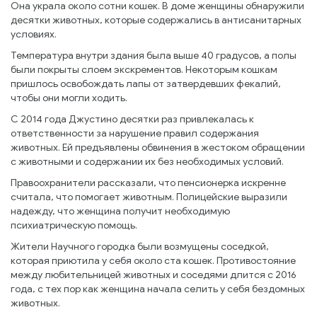
Она украла около сотни кошек. В доме женщины обнаружили
десятки животных, которые содержались в антисанитарных
условиях.
Температура внутри здания была выше 40 градусов, а полы
были покрыты слоем экскрементов. Некоторым кошкам
пришлось освобождать лапы от затвердевших фекалий,
чтобы они могли ходить.
С 2014 года Джустино десятки раз привлекалась к
ответственности за нарушение правил содержания
животных. Ей предъявлены обвинения в жестоком обращении
с животными и содержании их без необходимых условий.
Правоохранители рассказали, что пенсионерка искренне
считала, что помогает животным. Полицейские выразили
надежду, что женщина получит необходимую
психиатрическую помощь.
Жители Научного городка были возмущены соседкой,
которая приютила у себя около ста кошек. Противостояние
между любительницей животных и соседями длится с 2016
года, с тех пор как женщина начала селить у себя бездомных
животных.