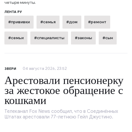
четыре минуты.
ЛЕНТА РУ
#прививки
#семья
#дом
#ремонт
#семьи
#специалисты
#законы
#сын
04 августа 2026, 23:52
ЗВЕРИ
Арестовали пенсионерку
за жестокое обращение с
кошками
Телеканал Fox News сообщил, что в Соединённых
Штатах арестовали 77-летнюю Гейл Джустино.