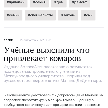
#прививки
#семья
#дом
#ремонт
#семьи
#специалисты
#законы
#сын
06 августа 2026, 03:35
ЗВЕРИ
Учёные выяснили что
привлекает комаров
Издание ScienceAlert рассказало о результатах
исследования, проведённого учёными из
Международного университета Флориды под
руководством нейрогенетика Мэттью ДеДженнаро.
В эксперименте участвовали 119 добровольцев из Майами. Их
попросили поместить руку в ольфактометр — длинную
трубку, предназначенную для проверки реакции насекомых