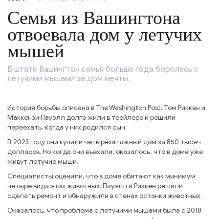
Семья из Вашингтона
отвоевала дом у летучих
мышей
В штате Вашингтон семья больше года боролась с
летучими мышами за дом мечты.
История борьбы описана в The Washington Post. Том Риккен и
Маккензи Пауэлл долго жили в трейлере и решили
переехать, когда у них родился сын.
В 2023 году они купили четырёхэтажный дом за 850 тысяч
долларов. Но когда они въехали, оказалось, что в доме уже
живут летучие мыши.
Специалисты оценили, что в доме обитают как минимум
четыре вида этих животных. Пауэлл и Риккен решили
сделать ремонт и обнаружили в стенах останки животных.
Оказалось, что проблема с летучими мышами была с 2018