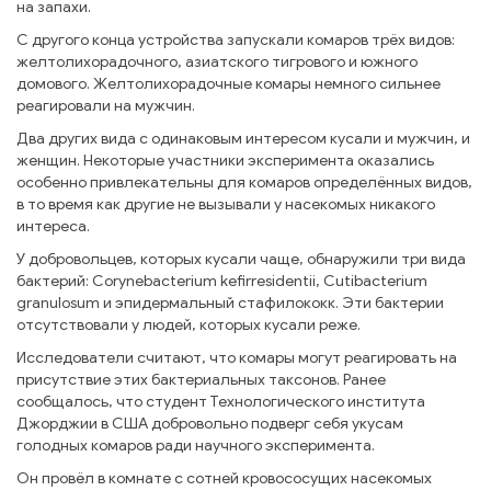
на запахи.
С другого конца устройства запускали комаров трёх видов:
желтолихорадочного, азиатского тигрового и южного
домового. Желтолихорадочные комары немного сильнее
реагировали на мужчин.
Два других вида с одинаковым интересом кусали и мужчин, и
женщин. Некоторые участники эксперимента оказались
особенно привлекательны для комаров определённых видов,
в то время как другие не вызывали у насекомых никакого
интереса.
У добровольцев, которых кусали чаще, обнаружили три вида
бактерий: Corynebacterium kefirresidentii, Cutibacterium
granulosum и эпидермальный стафилококк. Эти бактерии
отсутствовали у людей, которых кусали реже.
Исследователи считают, что комары могут реагировать на
присутствие этих бактериальных таксонов. Ранее
сообщалось, что студент Технологического института
Джорджии в США добровольно подверг себя укусам
голодных комаров ради научного эксперимента.
Он провёл в комнате с сотней кровососущих насекомых