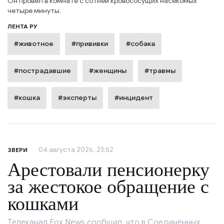
Он провёл в комнате с сотней кровососущих насекомых
четыре минуты.
ЛЕНТА РУ
#животное
#прививки
#собака
#пострадавшие
#женщины
#травмы
#кошка
#эксперты
#инцидент
04 августа 2026, 23:52
ЗВЕРИ
Арестовали пенсионерку
за жестокое обращение с
кошками
Телеканал Fox News сообщил, что в Соединённых