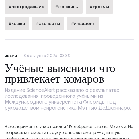
#пострадавшие
#женщины
#травмы
#кошка
#эксперты
#инцидент
06 августа 2026, 03:35
ЗВЕРИ
Учёные выяснили что
привлекает комаров
Издание ScienceAlert рассказало о результатах
исследования, проведённого учёными из
Международного университета Флориды под
руководством нейрогенетика Мэттью ДеДженнаро.
В эксперименте участвовали 119 добровольцев из Майами. Их
попросили поместить руку в ольфактометр — длинную
трубку, предназначенную для проверки реакции насекомых