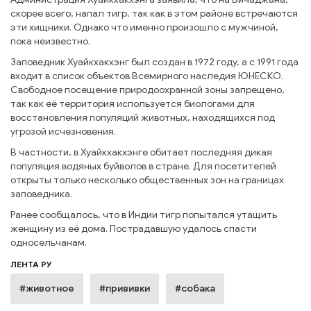
скорее всего, напал тигр, так как в этом районе встречаются
эти хищники. Однако что именно произошло с мужчиной,
пока неизвестно.
Заповедник Хуайкхакхэнг был создан в 1972 году, а с 1991 года
входит в список объектов Всемирного наследия ЮНЕСКО.
Свободное посещение природоохранной зоны запрещено,
так как её территория используется биологами для
восстановления популяций животных, находящихся под
угрозой исчезновения.
В частности, в Хуайкхакхэнге обитает последняя дикая
популяция водяных буйволов в стране. Для посетителей
открыты только несколько общественных зон на границах
заповедника.
Ранее сообщалось, что в Индии тигр попытался утащить
женщину из её дома. Пострадавшую удалось спасти
односельчанам.
ЛЕНТА РУ
#животное
#прививки
#собака