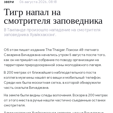
06 августа 2026, 08:18
ЗВЕРИ
Тигр напал на
смотрителя заповедника
В Таиланде произошло нападение на смотрителя
заповедника Хуайкхакхэнг.
Об этом пишет издание The Thaiger. Поиски 48-летнего
Сакарина Вичаджана начались утром 5 августа после того,
как он не пришёл на собрание по поводу организации на
территории природоохранной зоны молодёжного лагеря.
В 200 метрах от ближайшего наблюдательного поста
коллега мужчины нашёл его вещи и мобильный телефон.
Среди них была москитная сетка, в которой обнаружили
часть скальпа Вичаджана.
На земле были видны следы волочения. Вскоре в 200 метрах
от этого места в ручье нашли частично съеденные останки
смотрителя.
Администрация Хуайкхакхэнга заявила, что на Вичаджана,