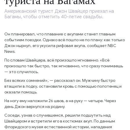
туриста на Багамах
Американский турист Джон Швайцер приехал на
Багамы, чтобы отметить 40-летие свадьбы.
Он планировал, что плавание с акулами станет главным
событием поездки. Однако всё пошло не по плану: как только
Джон нырнул, его укусила рифовая акула, сообщает NBC
News.
По словам Швайцера, всё произошло мгновенно. «Всё
произошло так быстро, так мгновенно, что сразу понимаешь
— это случилось.
Без всяких сомнений», — рассказал он. Мужчину быстро
втащили в лодку, остановили кровь с помощью полотенец и
оказали помощь.
На ногу ему наложили 26 швов, а на руку — четыре. Через
день Джон вернулся на родину.
Соседи, узнав о случившемся, решили подшутить над
Швайцером и встретили его в костюмах акул. По данным
Флоридского музея естественной истории, нападения