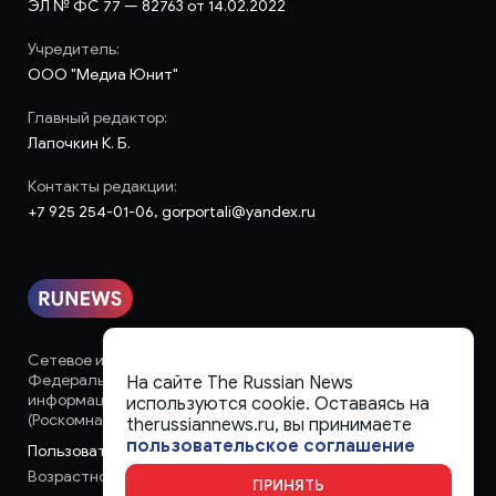
ЭЛ № ФС 77 — 82763 от 14.02.2022
Учредитель:
ООО "Медиа Юнит"
Главный редактор:
Лапочкин К. Б.
Контакты редакции:
+7 925 254-01-06, gorportali@yandex.ru
Сетевое издание «runews» (18+) зарегистрировано в
Федеральной службе по надзору в сфере связи,
На сайте The Russian News
информационных технологий и массовых коммуникаций
используются cookie. Оставаясь на
(Роскомнадзор)
therussiannews.ru, вы принимаете
пользовательское соглашение
Пользовательское соглашение
Возрастное ограничение:
18+
ПРИНЯТЬ