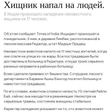
Хищник напал на людей.
В Индии произошло нападение неизвестного
хищника на 17 человек.
Об этом сообщает Times of India. Инцидент произошёл в
понедельник, 5 мая, в деревне Лимбаи, расположенной в
лесном массиве Раджпур, штат Мадхья-Прадеш.
Неизвестное животное напало на 17 местных жителей, когда
они спали на улице из-за жары. Все пострадавшие были
доставлены в больницу в Раджпуре, откуда троих серьёзно
раненых направили в районную больницу.
Всем сделали прививки от бешенства. Сотрудник лесного
департамента Барвани Ашиш Бансод посетил больницу и
навестил пострадавших.
По его словам, животное сломало челюсть 70-летней Райли
Бай, сейчас она находится в реанимации. Несмотря на
серьёзные травмы, состояние женщины стабильно.
Характер нападения указывает на то, что животное может