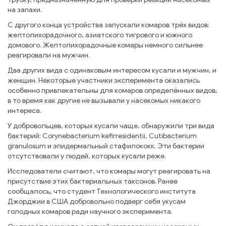
на запахи.
С другого конца устройства запускали комаров трёх видов:
желтолихорадочного, азиатского тигрового и южного
домового. Желтолихорадочные комары немного сильнее
реагировали на мужчин.
Два других вида с одинаковым интересом кусали и мужчин, и
женщин. Некоторые участники эксперимента оказались
особенно привлекательны для комаров определённых видов,
в то время как другие не вызывали у насекомых никакого
интереса.
У добровольцев, которых кусали чаще, обнаружили три вида
бактерий: Corynebacterium kefirresidentii, Cutibacterium
granulosum и эпидермальный стафилококк. Эти бактерии
отсутствовали у людей, которых кусали реже.
Исследователи считают, что комары могут реагировать на
присутствие этих бактериальных таксонов. Ранее
сообщалось, что студент Технологического института
Джорджии в США добровольно подверг себя укусам
голодных комаров ради научного эксперимента.