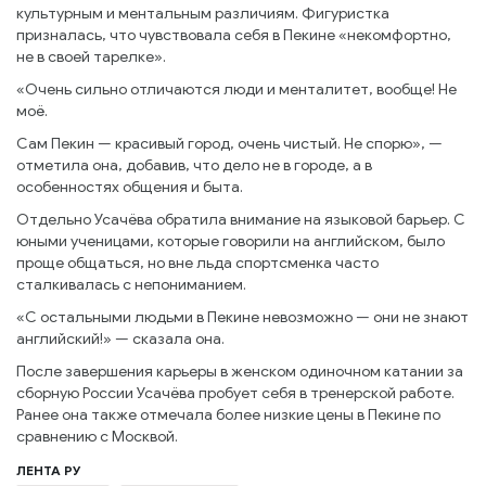
культурным и ментальным различиям. Фигуристка
призналась, что чувствовала себя в Пекине «некомфортно,
не в своей тарелке».
«Очень сильно отличаются люди и менталитет, вообще! Не
моё.
Сам Пекин — красивый город, очень чистый. Не спорю», —
отметила она, добавив, что дело не в городе, а в
особенностях общения и быта.
Отдельно Усачёва обратила внимание на языковой барьер. С
юными ученицами, которые говорили на английском, было
проще общаться, но вне льда спортсменка часто
сталкивалась с непониманием.
«С остальными людьми в Пекине невозможно — они не знают
английский!» — сказала она.
После завершения карьеры в женском одиночном катании за
сборную России Усачёва пробует себя в тренерской работе.
Ранее она также отмечала более низкие цены в Пекине по
сравнению с Москвой.
ЛЕНТА РУ