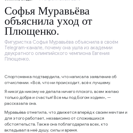
Софья Муравьёва
объяснила уход от
Плющенко.
Фигуристка Софья Муравьёва объяснила в своём
Telegram-канале, почему она ушла из академии
двукратного олимпийского чемпиона Евгения
Плющенко.
Спортсменка подтвердила, что написала заявление об
отчислении. «Всё, что ни происходит, всё к лучшему.
Я никогда никому не делала ничего плохого, всем желаю
только добра и счастья! Все мы под Богом ходим», —
рассказала она.
Муравьёва отметила, что движется вперёд к своим мечтам и
для этого работает, независимо от сложившихся
обстоятельств. Также она поблагодарила всех, кто
вкладывал в неё душу, силы и время.