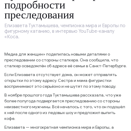
подробности
преследования
Елизавета Туктамышева, чемпионка мира и Европы по
фигурному катанию, в интервью YouTube-каналу
«Коса.
Медиа для женщин» поделилась новыми деталями о
преследовании со стороны сталкера. Она сообщила, что
сталкер осведомлён об адресе её семьи в Санкт-Петербурге.
Если Елизавета отсутствует дома, он может отправлять
открытки по этому адресу. Сестра и мама фигуристки
воспринимают это серьёзно и не шутят по этому поводу.
В ноябре прошлого года Туктамышева рассказала, что уже
более полугода подвергается преследованию со стороны
неизвестного мужчины. Всё началось с того, что он подошёл
к ней после одного из ледовых шоу и предложил выпить
кофе.
Елизавета — многократная чемпионка мира и Европы, а