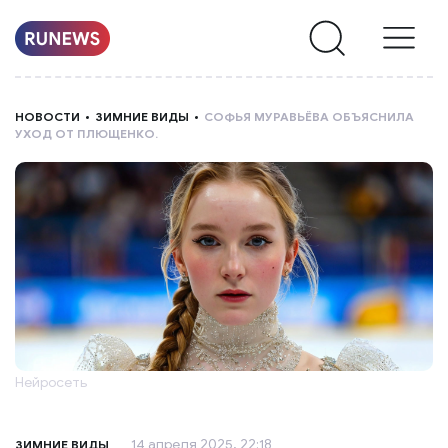
НОВОСТИ
НОВОСТИ
ЗИМНИЕ ВИДЫ
СОФЬЯ МУРАВЬЁВА ОБЪЯСНИЛА
УХОД ОТ ПЛЮЩЕНКО.
РУБРИКИ
О
НАС
Нейросеть
14 апреля 2025, 22:18
ЗИМНИЕ ВИДЫ