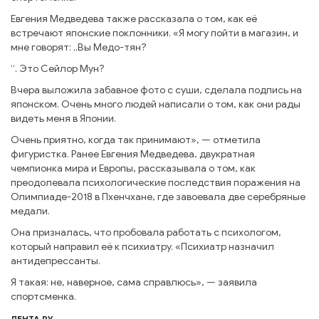
Евгения Медведева также рассказала о том, как её
встречают японские поклонники. «Я могу пойти в магазин, и
мне говорят: „Вы Медо-тян?
“. Это Сейлор Мун?
Вчера выложила забавное фото с суши, сделала подпись на
японском. Очень много людей написали о том, как они рады
видеть меня в Японии.
Очень приятно, когда так принимают», — отметила
фигуристка. Ранее Евгения Медведева, двукратная
чемпионка мира и Европы, рассказывала о том, как
преодолевала психологические последствия поражения на
Олимпиаде-2018 в Пхенчхане, где завоевала две серебряные
медали.
Она призналась, что пробовала работать с психологом,
который направил её к психиатру. «Психиатр назначил
антидепрессанты.
Я такая: не, наверное, сама справлюсь», — заявила
спортсменка.
ЛЕНТА РУ