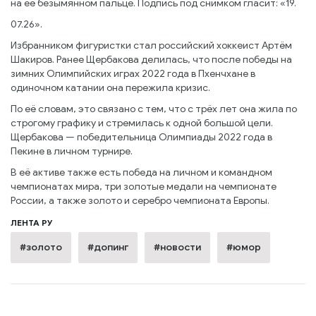
на её безымянном пальце. Подпись под снимком гласит: «19.
07.26».
Избранником фигуристки стал российский хоккеист Артём
Шакиров. Ранее Щербакова делилась, что после победы на
зимних Олимпийских играх 2022 года в Пхенчхане в
одиночном катании она пережила кризис.
По её словам, это связано с тем, что с трёх лет она жила по
строгому графику и стремилась к одной большой цели.
Щербакова — победительница Олимпиады 2022 года в
Пекине в личном турнире.
В её активе также есть победа на личном и командном
чемпионатах мира, три золотые медали на чемпионате
России, а также золото и серебро чемпионата Европы.
ЛЕНТА РУ
#золото
#допинг
#новости
#юмор