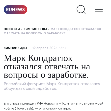
НОВОСТИ
НОВОСТИ
ЗИМНИЕ ВИДЫ
МАРК КОНДРАТЮК ОТКАЗАЛСЯ
ОТВЕЧАТЬ НА ВОПРОСЫ О ЗАРАБОТКЕ.
РУБРИКИ
19 апреля 2025, 16:17
ЗИМНИЕ ВИДЫ
О
Марк Кондратюк
НАС
отказался отвечать на
вопросы о заработке.
Российский фигурист Марк Кондратюк отказался
обсуждать свой заработок.
Его слова приводит РИА Новости. «То, что написано на моей
кофте (I love cash), — это юмор и сатира.