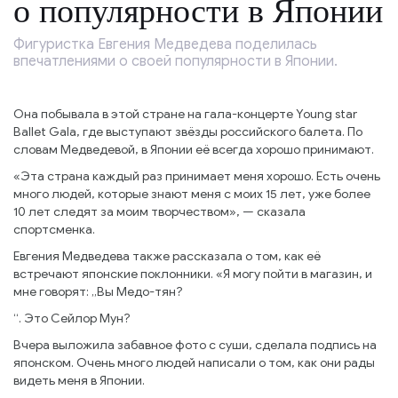
о популярности в Японии
Фигуристка Евгения Медведева поделилась
впечатлениями о своей популярности в Японии.
Она побывала в этой стране на гала-концерте Young star
Ballet Gala, где выступают звёзды российского балета. По
словам Медведевой, в Японии её всегда хорошо принимают.
«Эта страна каждый раз принимает меня хорошо. Есть очень
много людей, которые знают меня с моих 15 лет, уже более
10 лет следят за моим творчеством», — сказала
спортсменка.
Евгения Медведева также рассказала о том, как её
встречают японские поклонники. «Я могу пойти в магазин, и
мне говорят: „Вы Медо-тян?
“. Это Сейлор Мун?
Вчера выложила забавное фото с суши, сделала подпись на
японском. Очень много людей написали о том, как они рады
видеть меня в Японии.