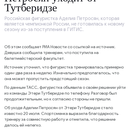
Тутберидзе
Российская фигуристка Аделия Петросян, которая
является чемпионкой России, не готовилась к новому
сезону из-за поступления в ГИТИС.
Об этом сообщает РИА Новости со ссылкой на источник.
Девушка сообщила тренерам, что поступила на
балетмейстерский факультет.
Источник уточнил, что фигуристка тренировалась примерно
один-два раза в неделю. Изначально предполагалось, что
она может пропустить предстоящий сезон.
По данным ТАСС, фигуристка объявила о своём решении уйти
из команды Этери Тутберидзе по телефону. Разговор был
продолжительным, но к согласию стороны не пришли.
Об уходе Аделии Петросян от Этери Тутберидзе стало
известно 20 июля. Спортсменка выразила благодарность
тренеру за совместную работу и отметила, что решение
далось ей нелегко.