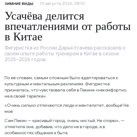
01 августа 2026, 08:01
ЗИМНИЕ ВИДЫ
Усачёва делится
впечатлениями от работы
в Китае
Фигуристка из России Дарья Усачёва рассказала о
своём опыте работы тренером в Китае в сезоне
2025–2026 годов.
По её словам, самым сложным было адаптироваться к
культурным и ментальным различиям. Фигуристка
призналась, что чувствовала себя в Пекине «некомфортно,
не в своей тарелке».
«Очень сильно отличаются люди и менталитет, вообще! Не
моё.
Сам Пекин — красивый город, очень чистый. Не спорю», —
отметила она, добавив, что дело не в городе, а в
особенностях общения и быта.