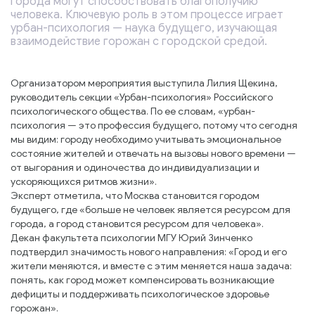
города могут способствовать благополучию
человека. Ключевую роль в этом процессе играет
урбан-психология — наука будущего, изучающая
взаимодействие горожан с городской средой.
Организатором мероприятия выступила Лилия Щекина,
руководитель секции «Урбан-психология» Российского
психологического общества. По ее словам, «урбан-
психология — это профессия будущего, потому что сегодня
мы видим: городу необходимо учитывать эмоциональное
состояние жителей и отвечать на вызовы нового времени —
от выгорания и одиночества до индивидуализации и
ускоряющихся ритмов жизни».
Эксперт отметила, что Москва становится городом
будущего, где «больше не человек является ресурсом для
города, а город становится ресурсом для человека».
Декан факультета психологии МГУ Юрий Зинченко
подтвердил значимость нового направления: «Город и его
жители меняются, и вместе с этим меняется наша задача:
понять, как город может компенсировать возникающие
дефициты и поддерживать психологическое здоровье
горожан».