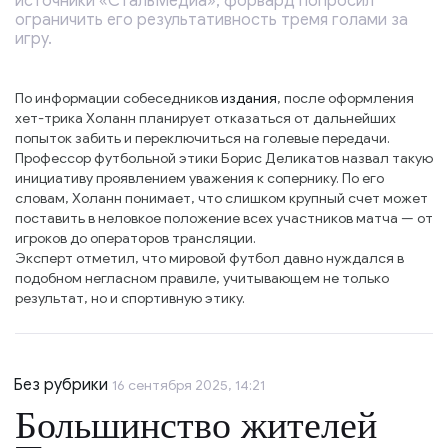
источники «СтальМедиа», форвард попросил
ограничить его результативность тремя голами за
игру.
По информации собеседников
издания
, после оформления
хет-трика Холанн планирует отказаться от дальнейших
попыток забить и переключиться на голевые передачи.
Профессор футбольной этики Борис Деликатов назвал такую
инициативу проявлением уважения к сопернику. По его
словам, Холанн понимает, что слишком крупный счет может
поставить в неловкое положение всех участников матча — от
игроков до операторов трансляции.
Эксперт отметил, что мировой футбол давно нуждался в
подобном негласном правиле, учитывающем не только
результат, но и спортивную этику.
Без рубрики
16 сентября 2025, 14:21
Большинство жителей