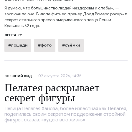
Я думаю, что большинство людей нездоровы и слабы», —
заключила она. В июле фитнес-тренер Додд Ромеро раскрыл
секрет стального пресса американского певца Ленни
Кравица в 62 года.
ЛЕНТА РУ
#лошади
#фото
#съёмки
07 августа 2026, 14:35
ВНЕШНИЙ ВИД
Пелагея раскрывает
секрет фигуры
Певица Пелагея Ханова, более известная как Пелагея,
поделилась своим секретом поддержания стройной
фигуры, сказав: «худею всю жизнь».