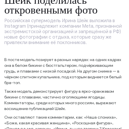
Шейк поделилась
откровенными фото
Российская супермодель Ирина Шейк выложила в
Instagram (принадлежит компании Meta, признанной
экстремистской организацией и запрещённой в РФ)
новые фотографии с отдыха, которые сразу же
привлекли внимание её поклонников.
В посте модель позирует в разных нарядах: на одних кадрах
она в белом бикини с бюстгальтером, подчёркивающим
грудь, и плавками с низкой посадкой. На другом снимке — в
чёрном слитном купальнике, под которым виднеется белый
бра-топ.
Также модель демонстрирует фигуру в ярко-оранжевом
бикини с плавками, частично оголяющими ягодицы.
Комментаторы, среди которых много россиян, выражают
восхищение публикацией Шейк.
Они оставляют такие комментарии, как: «Наша слониха»,
«Боже, какая красивая женщина», «Роскошная фигура»,
«Пошла я в зал, короче», «Ирина, ты что творишь? Красотка!