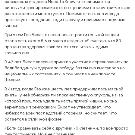
рассказала изданию Need To Know, что занимается
силовыми тренировками с отягощениями по часу три-четыре
раза в неделю и много гуляет. Помимо этого, она иногда
практикует голодание, ходит в сауну и принимает ледяные
ванны.
При этом Ева Бират отказалась от растительной пищи и
стала есть около 5,6 кг мяса в неделю. «Я считаю, что 80
процентов здоровья зависит от того, что мы едим», —
заявила она.
В 47 лет Бират впервые приняла участие в соревнованиях по
бодибилдингу и одержала победу. Затем она выступала на
национальных состязаниях, в том числе в чемпионате
Швеции.
В 61 год, когда Ева уже шесть лет придерживалась мясной
диеты, у неё обнаружили злокачественную опухоль, из-за
которой пришлось удалить часть прямой кишки, но она
вернулась к тренировкам. Бират не утверждает, что
избежала всех последствий старения, но считает, что
остаётся в отличной форме.
«Если сравнивать себя с другими 70-летними, то всё просто
фантастически. Но я не сравниваю.