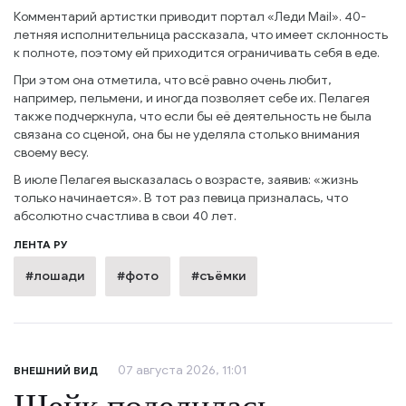
Комментарий артистки приводит портал «Леди Mail». 40-
летняя исполнительница рассказала, что имеет склонность
к полноте, поэтому ей приходится ограничивать себя в еде.
При этом она отметила, что всё равно очень любит,
например, пельмени, и иногда позволяет себе их. Пелагея
также подчеркнула, что если бы её деятельность не была
связана со сценой, она бы не уделяла столько внимания
своему весу.
В июле Пелагея высказалась о возрасте, заявив: «жизнь
только начинается». В тот раз певица призналась, что
абсолютно счастлива в свои 40 лет.
ЛЕНТА РУ
#лошади
#фото
#съёмки
07 августа 2026, 11:01
ВНЕШНИЙ ВИД