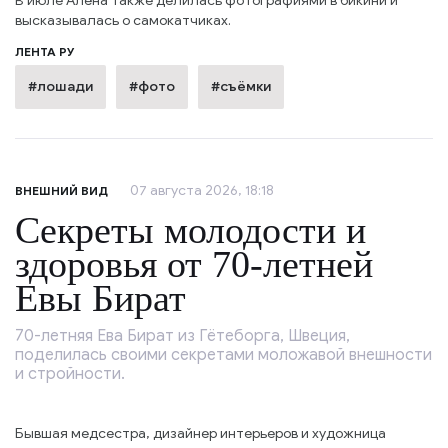
В июле Алёна также делилась фотографиями в бикини и
высказывалась о самокатчиках.
ЛЕНТА РУ
#лошади
#фото
#съёмки
07 августа 2026, 18:18
ВНЕШНИЙ ВИД
Секреты молодости и
здоровья от 70-летней
Евы Бират
70-летняя Ева Бират из Гётеборга, Швеция,
поделилась своими секретами моложавой внешности
и стройности.
Бывшая медсестра, дизайнер интерьеров и художница