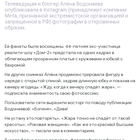
Телеведущая и блогер Алёна Водонаева
опубликовала в Instagram (принадлежит компании
Meta, признанной экстремистской организацией и
запрещённой в РФ) фотографии в откровенных
образах.
Её фанаты были восхищены. 44-летняя экс-участница
реалити-шоу «Дом-2» предстала на одних кадрах в
облегающем прозрачном платье с кружевами и юбкой с
бахромой.
На других снимках Алёна продемонстрировала фигуру в
наряде с открытой спиной, задрав длинную юбку и показав на
камеру ягодицы. «Жду, когда к вечеру спадёт жара», —
подписала знаменитость свою фотосессию.
Пользователи сети выразили восторг по поводу публикации
Водонаевой. «Богиня», «Дива!
Не устану это повторять», «Жара точно не спадёт от такой
красоты», «Роковая женщина», «Как же это красиво! Высшее
искусство», — писали они в комментариях.