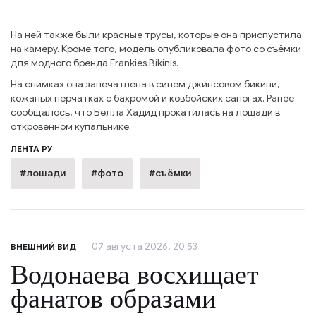
На ней также были красные трусы, которые она приспустила
на камеру. Кроме того, модель опубликовала фото со съёмки
для модного бренда Frankies Bikinis.
На снимках она запечатлена в синем джинсовом бикини,
кожаных перчатках с бахромой и ковбойских сапогах. Ранее
сообщалось, что Белла Хадид прокатилась на лошади в
откровенном купальнике.
ЛЕНТА РУ
#лошади
#фото
#съёмки
07 августа 2026, 20:53
ВНЕШНИЙ ВИД
Водонаева восхищает
фанатов образами