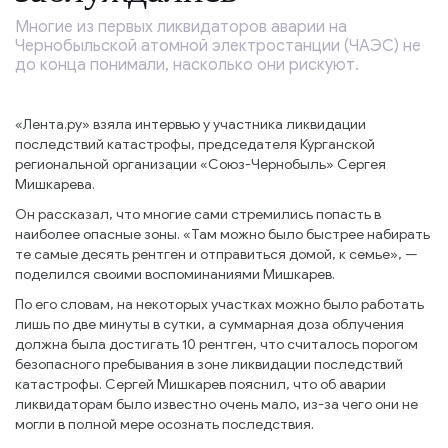
Многие из первых ликвидаторов аварии на
Чернобыльской атомной электростанции (ЧАЭС) не
до конца понимали, насколько они рискуют.
«Лента.ру» взяла интервью у участника ликвидации
последствий катастрофы, председателя Курганской
региональной организации «Союз-Чернобыль» Сергея
Мишкарева.
Он рассказал, что многие сами стремились попасть в
наиболее опасные зоны. «Там можно было быстрее набирать
те самые десять рентген и отправиться домой, к семье», —
поделился своими воспоминаниями Мишкарев.
По его словам, на некоторых участках можно было работать
лишь по две минуты в сутки, а суммарная доза облучения
должна была достигать 10 рентген, что считалось порогом
безопасного пребывания в зоне ликвидации последствий
катастрофы. Сергей Мишкарев пояснил, что об аварии
ликвидаторам было известно очень мало, из-за чего они не
могли в полной мере осознать последствия.