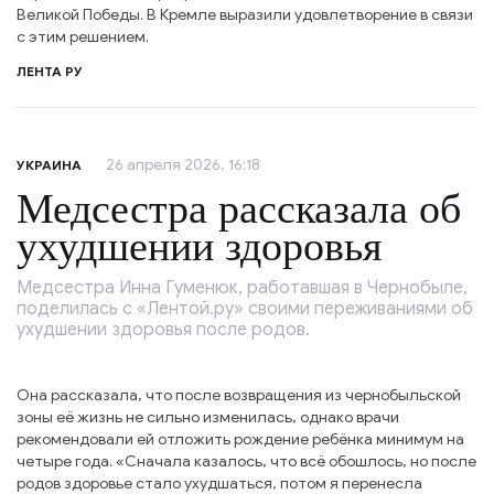
Великой Победы. В Кремле выразили удовлетворение в связи
с этим решением.
ЛЕНТА РУ
26 апреля 2026, 16:18
УКРАИНА
Медсестра рассказала об
ухудшении здоровья
Медсестра Инна Гуменюк, работавшая в Чернобыле,
поделилась с «Лентой.ру» своими переживаниями об
ухудшении здоровья после родов.
Она рассказала, что после возвращения из чернобыльской
зоны её жизнь не сильно изменилась, однако врачи
рекомендовали ей отложить рождение ребёнка минимум на
четыре года. «Сначала казалось, что всё обошлось, но после
родов здоровье стало ухудшаться, потом я перенесла