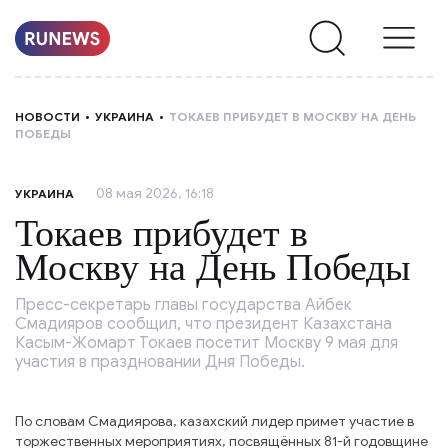
НОВОСТИ
НОВОСТИ
УКРАИНА
ТОКАЕВ ПРИБУДЕТ В МОСКВУ НА ДЕНЬ
ПОБЕДЫ
РУБРИКИ
08 мая 2026, 16:18
УКРАИНА
О
Токаев прибудет в
НАС
Москву на День Победы
Пресс-секретарь главы государства Айбек
Смадияров сообщил, что президент Казахстана
Касым-Жомарт Токаев посетит Москву 9 мая для
участия в праздновании Дня Победы.
По словам Смадиярова, казахский лидер примет участие в
торжественных мероприятиях, посвящённых 81-й годовщине