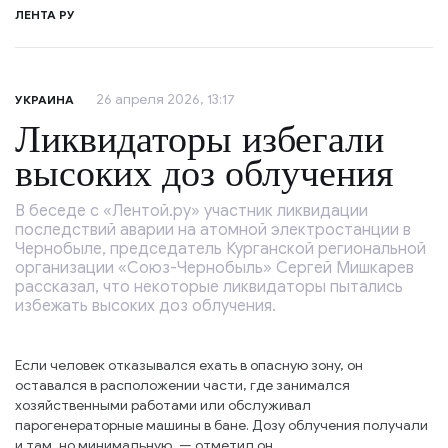
ЛЕНТА РУ
26 апреля 2026, 13:17
УКРАИНА
Ликвидаторы избегали
высоких доз облучения
В беседе с «Лентой.ру» участник ликвидации
последствий аварии на атомной электростанции в
Чернобыле, председатель Курганской региональной
организации «Союз-Чернобыль» Сергей Мишкарев
рассказал, что некоторые ликвидаторы пытались
избежать высоких доз облучения.
Если человек отказывался ехать в опасную зону, он
оставался в расположении части, где занимался
хозяйственными работами или обслуживал
парогенераторные машины в бане. Дозу облучения получали
и там, но минимальную, — отметил он.