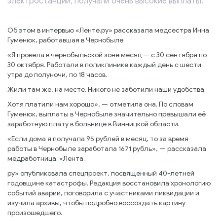
электростанции, получали очень высокие выплаты.
Об этом в интервью «Ленте.ру» рассказала медсестра Инна
Гуменюк, работавшая в Чернобыле.
«Я провела в чернобыльской зоне месяц — с 30 сентября по
30 октября. Работали в поликлинике каждый день с шести
утра до полуночи, по 18 часов.
Жили там же, на месте. Никого не заботили наши удобства.
Хотя платили нам хорошо», — отметила она. По словам
Гуменюк, выплаты в Чернобыле значительно превышали её
заработную плату в больнице в Винницкой области.
«Если дома я получала 95 рублей в месяц, то за время
работы в Чернобыле заработала 1671 рубль», — рассказала
медработница. «Лента.
ру» опубликовала спецпроект, посвящённый 40-летней
годовщине катастрофы. Редакция восстановила хронологию
событий аварии, поговорила с участниками ликвидации и
изучила архивы, чтобы подробно воссоздать картину
произошедшего.