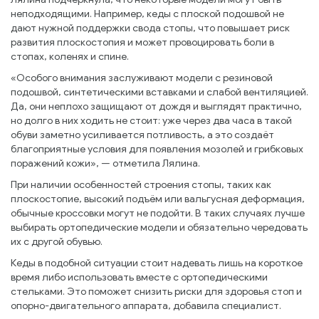
неподходящими. Например, кеды с плоской подошвой не
дают нужной поддержки свода стопы, что повышает риск
развития плоскостопия и может провоцировать боли в
стопах, коленях и спине.
«Особого внимания заслуживают модели с резиновой
подошвой, синтетическими вставками и слабой вентиляцией.
Да, они неплохо защищают от дождя и выглядят практично,
но долго в них ходить не стоит: уже через два часа в такой
обуви заметно усиливается потливость, а это создаёт
благоприятные условия для появления мозолей и грибковых
поражений кожи», — отметила Лялина.
При наличии особенностей строения стопы, таких как
плоскостопие, высокий подъём или вальгусная деформация,
обычные кроссовки могут не подойти. В таких случаях лучше
выбирать ортопедические модели и обязательно чередовать
их с другой обувью.
Кеды в подобной ситуации стоит надевать лишь на короткое
время либо использовать вместе с ортопедическими
стельками. Это поможет снизить риски для здоровья стоп и
опорно-двигательного аппарата, добавила специалист.