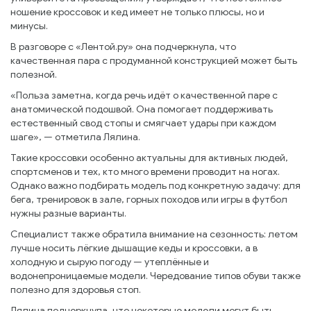
ношение кроссовок и кед имеет не только плюсы, но и
минусы.
В разговоре с «Лентой.ру» она подчеркнула, что
качественная пара с продуманной конструкцией может быть
полезной.
«Польза заметна, когда речь идёт о качественной паре с
анатомической подошвой. Она помогает поддерживать
естественный свод стопы и смягчает удары при каждом
шаге», — отметила Лялина.
Такие кроссовки особенно актуальны для активных людей,
спортсменов и тех, кто много времени проводит на ногах.
Однако важно подбирать модель под конкретную задачу: для
бега, тренировок в зале, горных походов или игры в футбол
нужны разные варианты.
Специалист также обратила внимание на сезонность: летом
лучше носить лёгкие дышащие кеды и кроссовки, а в
холодную и сырую погоду — утеплённые и
водонепроницаемые модели. Чередование типов обуви также
полезно для здоровья стоп.
Лялина подчеркнула, что некоторые модели могут быть