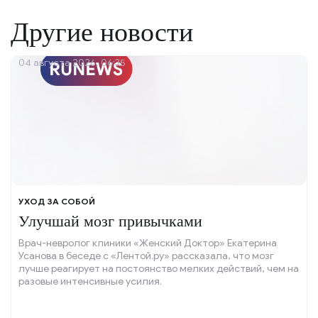
Другие новости
04 августа 2026, 06:35
УХОД ЗА СОБОЙ
Улучшай мозг привычками
Врач-невролог клиники «Женский Доктор» Екатерина
Усанова в беседе с «Лентой.ру» рассказала, что мозг
лучше реагирует на постоянство мелких действий, чем на
разовые интенсивные усилия.