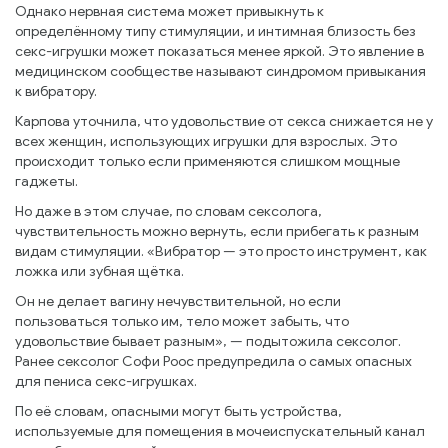
Однако нервная система может привыкнуть к
определённому типу стимуляции, и интимная близость без
секс-игрушки может показаться менее яркой. Это явление в
медицинском сообществе называют синдромом привыкания
к вибратору.
Карпова уточнила, что удовольствие от секса снижается не у
всех женщин, использующих игрушки для взрослых. Это
происходит только если применяются слишком мощные
гаджеты.
Но даже в этом случае, по словам сексолога,
чувствительность можно вернуть, если прибегать к разным
видам стимуляции. «Вибратор — это просто инструмент, как
ложка или зубная щётка.
Он не делает вагину нечувствительной, но если
пользоваться только им, тело может забыть, что
удовольствие бывает разным», — подытожила сексолог.
Ранее сексолог Софи Роос предупредила о самых опасных
для пениса секс-игрушках.
По её словам, опасными могут быть устройства,
используемые для помещения в мочеиспускательный канал