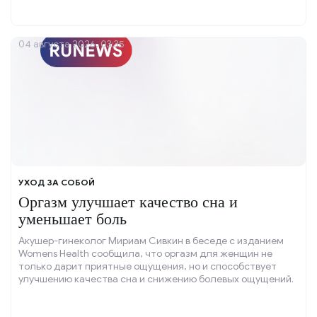
04 августа 2026, 03:35
УХОД ЗА СОБОЙ
Оргазм улучшает качество сна и
уменьшает боль
Акушер-гинеколог Мириам Сивкин в беседе с изданием
Womens Health сообщила, что оргазм для женщин не
только дарит приятные ощущения, но и способствует
улучшению качества сна и снижению болевых ощущений.