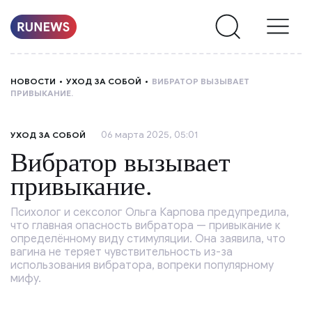
НОВОСТИ
НОВОСТИ
УХОД ЗА СОБОЙ
ВИБРАТОР ВЫЗЫВАЕТ
ПРИВЫКАНИЕ.
РУБРИКИ
06 марта 2025, 05:01
УХОД ЗА СОБОЙ
О
Вибратор вызывает
НАС
привыкание.
Психолог и сексолог Ольга Карпова предупредила,
что главная опасность вибратора — привыкание к
определённому виду стимуляции. Она заявила, что
вагина не теряет чувствительность из-за
использования вибратора, вопреки популярному
мифу.