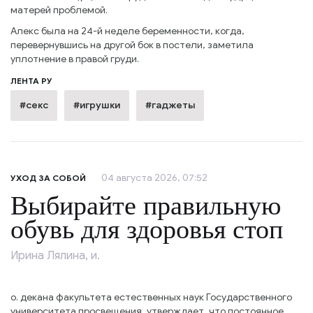
матерей проблемой.
Алекс была на 24-й неделе беременности, когда,
перевернувшись на другой бок в постели, заметила
уплотнение в правой груди.
ЛЕНТА РУ
#секс
#игрушки
#гаджеты
04 августа 2026, 07:52
УХОД ЗА СОБОЙ
Выбирайте правильную
обувь для здоровья стоп
Ирина Лялина, и.
о. декана факультета естественных наук Государственного
университета просвещения, утверждает, что постоянное