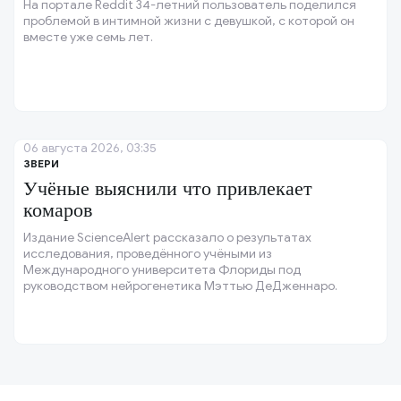
На портале Reddit 34-летний пользователь поделился
проблемой в интимной жизни с девушкой, с которой он
вместе уже семь лет.
06 августа 2026, 03:35
ЗВЕРИ
Учёные выяснили что привлекает
комаров
Издание ScienceAlert рассказало о результатах
исследования, проведённого учёными из
Международного университета Флориды под
руководством нейрогенетика Мэттью ДеДженнаро.