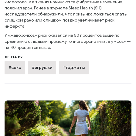
кислорода, и в тканях начинаются фиброзные изменения,
пояснил врач. Ранее в журнале Sleep Health (SH)
исследователи обнаружили, что привычка ложиться спать
слишком рано или слишком поздно увеличивает риск
инфаркта.
У «жаворонков» риск оказался на 50 процентов выше по
сравнению с людьми промежуточного хронотипа, а у «сов» —
на 40 процентов выше.
ЛЕНТА РУ
#секс
#игрушки
#гаджеты