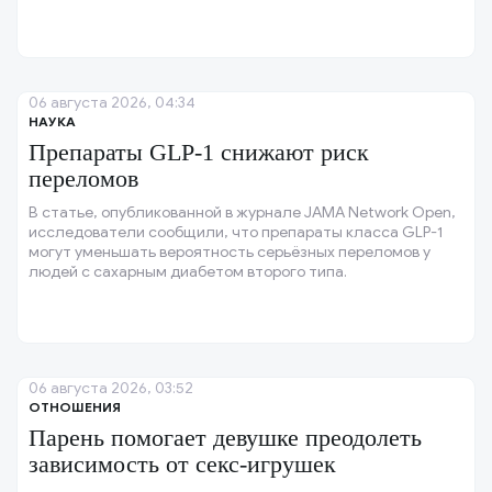
06 августа 2026, 04:34
НАУКА
Препараты GLP-1 снижают риск
переломов
В статье, опубликованной в журнале JAMA Network Open,
исследователи сообщили, что препараты класса GLP-1
могут уменьшать вероятность серьёзных переломов у
людей с сахарным диабетом второго типа.
06 августа 2026, 03:52
ОТНОШЕНИЯ
Парень помогает девушке преодолеть
зависимость от секс-игрушек