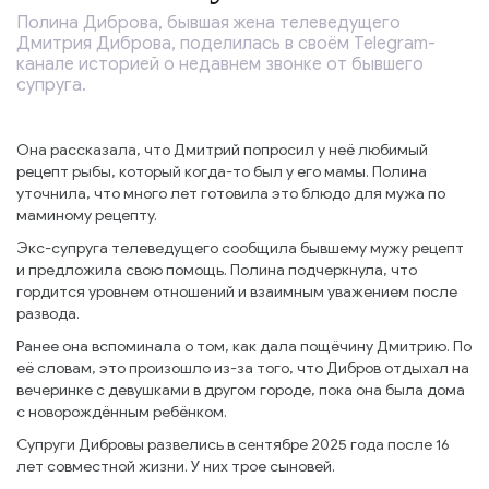
Полина Диброва, бывшая жена телеведущего
Дмитрия Диброва, поделилась в своём Telegram-
канале историей о недавнем звонке от бывшего
супруга.
Она рассказала, что Дмитрий попросил у неё любимый
рецепт рыбы, который когда-то был у его мамы. Полина
уточнила, что много лет готовила это блюдо для мужа по
маминому рецепту.
Экс-супруга телеведущего сообщила бывшему мужу рецепт
и предложила свою помощь. Полина подчеркнула, что
гордится уровнем отношений и взаимным уважением после
развода.
Ранее она вспоминала о том, как дала пощёчину Дмитрию. По
её словам, это произошло из-за того, что Дибров отдыхал на
вечеринке с девушками в другом городе, пока она была дома
с новорождённым ребёнком.
Супруги Дибровы развелись в сентябре 2025 года после 16
лет совместной жизни. У них трое сыновей.