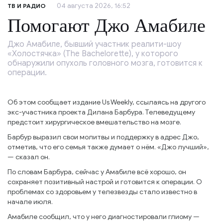
04 августа 2026, 16:52
ТВ И РАДИО
Помогают Джо Амабиле
Джо Амабиле, бывший участник реалити-шоу
«Холостячка» (The Bachelorette), у которого
обнаружили опухоль головного мозга, готовится к
операции.
Об этом сообщает издание Us Weekly, ссылаясь на другого
экс-участника проекта Дилана Барбура. Телеведущему
предстоит хирургическое вмешательство на мозге.
Барбур выразил свои молитвы и поддержку в адрес Джо,
отметив, что его семья также думает о нём. «Джо лучший»,
— сказал он.
По словам Барбура, сейчас у Амабиле всё хорошо, он
сохраняет позитивный настрой и готовится к операции. О
проблемах со здоровьем у телезвезды стало известно в
начале июля.
Амабиле сообщил, что у него диагностировали глиому —