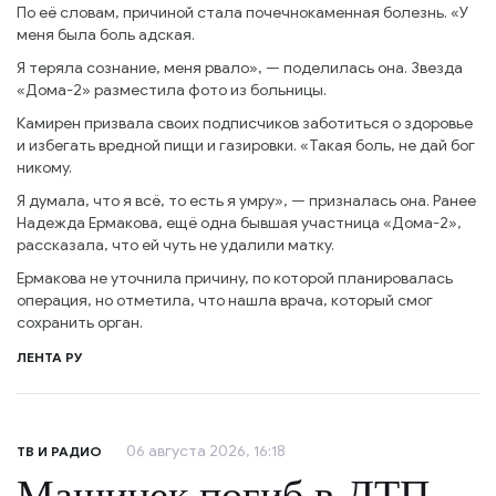
По её словам, причиной стала почечнокаменная болезнь. «У
меня была боль адская.
Я теряла сознание, меня рвало», — поделилась она. Звезда
«Дома-2» разместила фото из больницы.
Камирен призвала своих подписчиков заботиться о здоровье
и избегать вредной пищи и газировки. «Такая боль, не дай бог
никому.
Я думала, что я всё, то есть я умру», — призналась она. Ранее
Надежда Ермакова, ещё одна бывшая участница «Дома-2»,
рассказала, что ей чуть не удалили матку.
Ермакова не уточнила причину, по которой планировалась
операция, но отметила, что нашла врача, который смог
сохранить орган.
ЛЕНТА РУ
06 августа 2026, 16:18
ТВ И РАДИО
Машинек погиб в ДТП