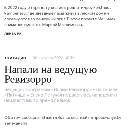
В 2022 году он принял участие в реалити-шоу Forsthaus
Rampensau, где звёздные пары живут в лесном доме и
соревнуются за денежный приз. В этом проекте Машинек
снимался вместе с Марией Максимович.
ЛЕНТА РУ
05 августа 2026, 10:35
ТВ И РАДИО
Напали на ведущую
Ревизорро
Ведущая программы «Новый Ревизорро» на канале
«Пятница!» Елена Летучая подверглась нападению
неизвестных во время съёмок.
Об этом сообщает «Газета.Ru» со ссылкой на пресс-службу
телеканала.