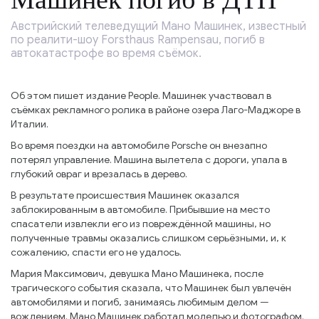
Австрийский телеведущий Мано Машинек, известный
по реалити-шоу Forsthaus Rampensau, погиб в
автокатастрофе во время съёмок.
Об этом пишет издание People. Машинек участвовал в
съёмках рекламного ролика в районе озера Лаго-Маджоре в
Италии.
Во время поездки на автомобиле Porsche он внезапно
потерял управление. Машина вылетела с дороги, упала в
глубокий овраг и врезалась в дерево.
В результате происшествия Машинек оказался
заблокированным в автомобиле. Прибывшие на место
спасатели извлекли его из повреждённой машины, но
полученные травмы оказались слишком серьёзными, и, к
сожалению, спасти его не удалось.
Мария Максимович, девушка Мано Машинека, после
трагического события сказала, что Машинек был увлечён
автомобилями и погиб, занимаясь любимым делом —
вождением. Мано Машинек работал моделью и фотографом.