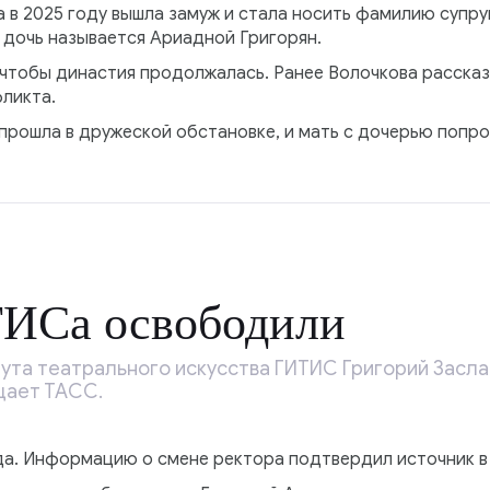
а в 2025 году вышла замуж и стала носить фамилию супру
ь дочь называется Ариадной Григорян.
 чтобы династия продолжалась. Ранее Волочкова расска
ликта.
прошла в дружеской обстановке, и мать с дочерью попро
ТИСа освободили
тута театрального искусства ГИТИС Григорий Засл
щает ТАСС.
ода. Информацию о смене ректора подтвердил источник в