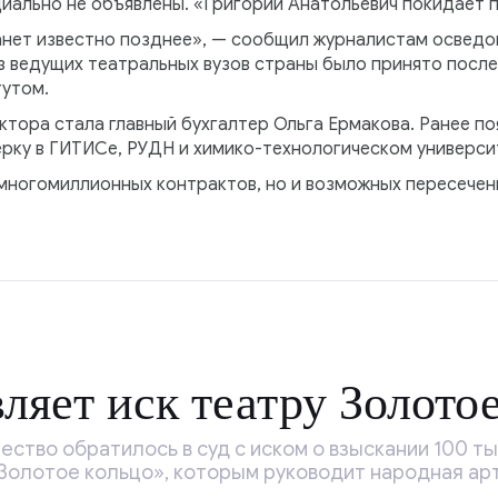
иально не объявлены. «Григорий Анатольевич покидает п
анет известно позднее», — сообщил журналистам осведо
з ведущих театральных вузов страны было принято посл
тутом.
тора стала главный бухгалтер Ольга Ермакова. Ранее по
ерку в ГИТИСе, РУДН и химико-технологическом универси
 многомиллионных контрактов, но и возможных пересече
ляет иск театру Золото
ство обратилось в суд с иском о взыскании 100 ты
«Золотое кольцо», которым руководит народная ар