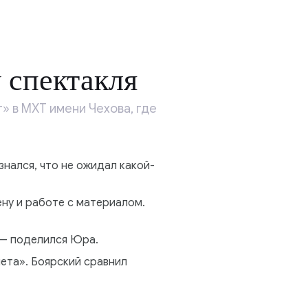
 спектакля
 в МХТ имени Чехова, где
нался, что не ожидал какой-
ну и работе с материалом.
, — поделился Юра.
ета». Боярский сравнил