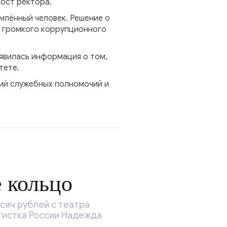
ост ректора.
млённый человек. Решение о
е громкого коррупционного
явилась информация о том,
тете.
ний служебных полномочий и
е кольцо
сяч рублей с театра
тистка России Надежда