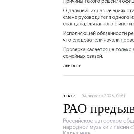
Причины такого решения офиц
О дальнейших назначениях ст
смене руководителя одного и
скандала, связанного с инсти
Исполняющей обязанности рек
что следователи начали пров
Проверка касается не только
семейных связей.
ЛЕНТА РУ
04 августа 2026, 01:51
ТЕАТР
РАО предъяв
Российское авторское обще
народной музыки и песни 
Кадышева.