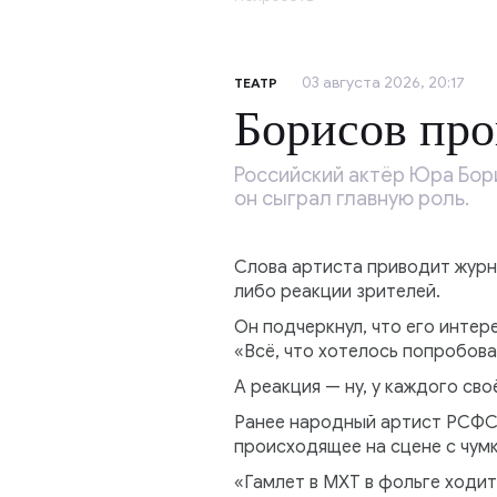
03 августа 2026, 20:17
ТЕАТР
Борисов про
Российский актёр Юра Бор
он сыграл главную роль.
Слова артиста приводит журн
либо реакции зрителей.
Он подчеркнул, что его интер
«Всё, что хотелось попробова
А реакция — ну, у каждого св
Ранее народный артист РСФСР
происходящее на сцене с чумк
«Гамлет в МХТ в фольге ходит,