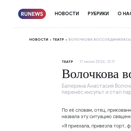
НОВОСТИ
РУБРИКИ
О НА
НОВОСТИ
ТЕАТР
ВОЛОЧКОВА ВОССОЕДИНИЛАСЬ
17 июня 2026, 13:17
ТЕАТР
Волочкова в
Балерина Анастасия Волочк
перенёс инсульт и стал па
По её словам, отец, прикованн
назвала эту ситуацию священн
«Я приехала, привезла торт, ф