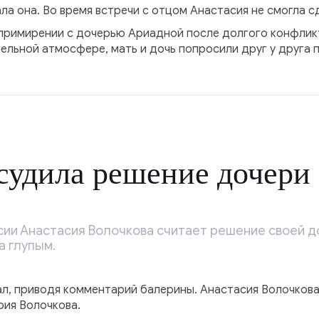
ала она. Во время встречи с отцом Анастасия не смогла с
примирении с дочерью Ариадной после долгого конфликт
ельной атмосфере, мать и дочь попросили друг у друга 
судила решение дочери
сии Анастасия Волочкова считает решение своей 
 глупым.
л, приводя комментарий балерины. Анастасия Волочков
ия Волочкова.