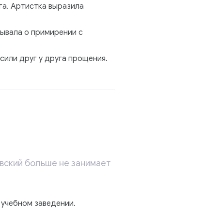
га. Артистка выразила
зывала о примирении с
сили друг у друга прощения.
авский больше не занимает
 учебном заведении.