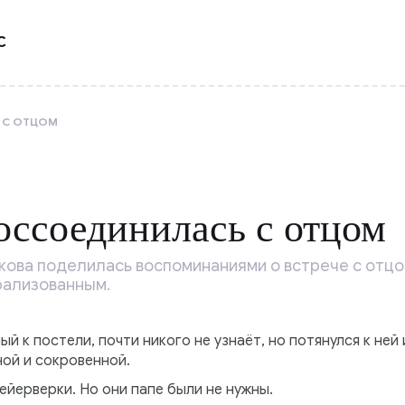
С
 С ОТЦОМ
оссоединилась с отцом
ова поделилась воспоминаниями о встрече с отцом
рализованным.
ый к постели, почти никого не узнаёт, но потянулся к ней
ой и сокровенной.
ейерверки. Но они папе были не нужны.