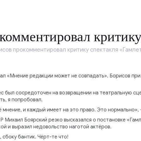
комментировал критику
исов прокомментировал критику спектакля «Гамлет»
ал «Мнение редакции может не совпадать». Борисов приз
ес был сосредоточен на возвращении на театральную сце
ть, я попробовал.
оё мнение, и каждый имеет на это право. Это нормально»
 Михаил Боярский резко высказался о постановке «Гамл
ой и выразил недовольство наготой актёров.
 сбоку бантик. Чёрт-те что!