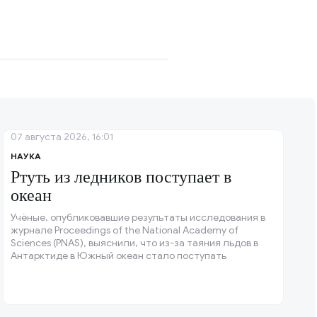
07 августа 2026, 16:01
НАУКА
Ртуть из ледников поступает в
океан
Учёные, опубликовавшие результаты исследования в
журнале Proceedings of the National Academy of
Sciences (PNAS), выяснили, что из-за таяния льдов в
Антарктиде в Южный океан стало поступать
значительно больше ртути, которая накапливалась
там за последние два века.