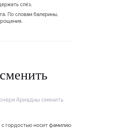
держать слёз.
а. По словам балерины,
прощения.
 сменить
дочери Ариадны сменить
а с гордостью носит фамилию