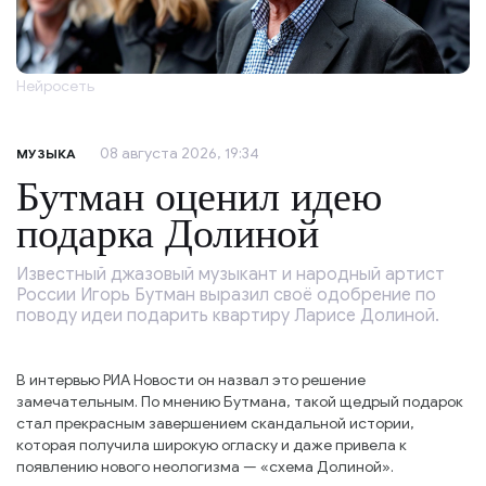
Нейросеть
08 августа 2026, 19:34
МУЗЫКА
Бутман оценил идею
подарка Долиной
Известный джазовый музыкант и народный артист
России Игорь Бутман выразил своё одобрение по
поводу идеи подарить квартиру Ларисе Долиной.
В интервью РИА Новости он назвал это решение
замечательным. По мнению Бутмана, такой щедрый подарок
стал прекрасным завершением скандальной истории,
которая получила широкую огласку и даже привела к
появлению нового неологизма — «схема Долиной».