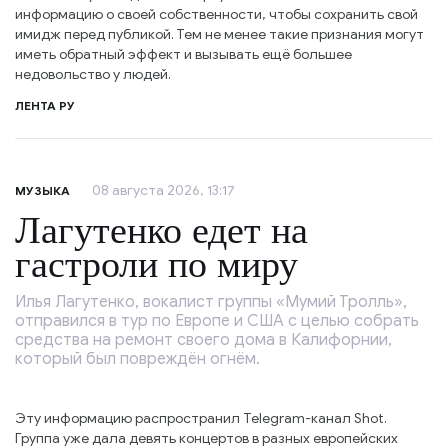
информацию о своей собственности, чтобы сохранить свой
имидж перед публикой. Тем не менее такие признания могут
иметь обратный эффект и вызывать ещё большее
недовольство у людей.
ЛЕНТА РУ
08 августа 2026, 13:17
МУЗЫКА
Лагутенко едет на
гастроли по миру
Илья Лагутенко, вокалист группы «Мумий Тролль»,
отправился в тур по Европе и США с целью собрать
средства на ремонт своего дома в Калифорнии,
который был повреждён огнём.
Эту информацию распространил Telegram-канал Shot.
Группа уже дала девять концертов в разных европейских