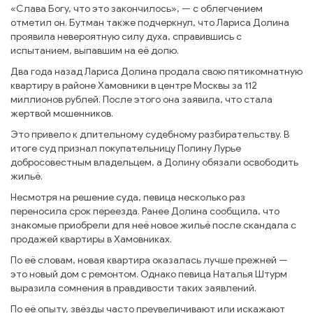
«Слава Богу, что это закончилось», — с облегчением
отметил он. Бутман также подчеркнул, что Лариса Долина
проявила невероятную силу духа, справившись с
испытанием, выпавшим на её долю.
Два года назад Лариса Долина продала свою пятикомнатную
квартиру в районе Хамовники в центре Москвы за 112
миллионов рублей. После этого она заявила, что стала
жертвой мошенников.
Это привело к длительному судебному разбирательству. В
итоге суд признал покупательницу Полину Лурье
добросовестным владельцем, а Долину обязали освободить
жильё.
Несмотря на решение суда, певица несколько раз
переносила срок переезда. Ранее Долина сообщила, что
знакомые приобрели для неё новое жильё после скандала с
продажей квартиры в Хамовниках.
По её словам, новая квартира оказалась лучше прежней —
это новый дом с ремонтом. Однако певица Наталья Штурм
выразила сомнения в правдивости таких заявлений.
По её опыту, звёзды часто преувеличивают или искажают