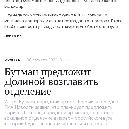
одна недвижимость в Лос-Анджелесе — усадьба в районе
Бель-Эйр.
Эту недвижимость музыкант купил в 2008 году за 1,8
миллиона долларов, и она не пострадала от пожаров. Также
в собственности у звезды есть квартира в Уэст-Голливуде.
ЛЕНТА РУ
08 августа 2026, 07:51
МУЗЫКА
Бутман предложит
Долиной возглавить
отделение
Игорь Бутман, народный артист России, в беседе с
РИА Новости заявил, что планирует предложить
Ларисе Долиной, народной артистке, возглавить
вокальное отделение в первом российском вузе,
который будет специализироваться на джазе.