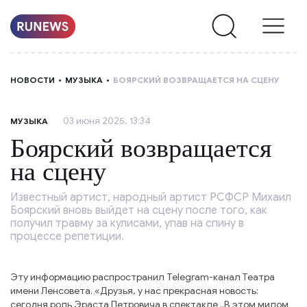
НОВОСТИ
НОВОСТИ
МУЗЫКА
БОЯРСКИЙ ВОЗВРАЩАЕТСЯ НА СЦЕНУ
РУБРИКИ
03 июня 2025, 13:34
МУЗЫКА
О
Боярский возвращается
НАС
на сцену
Известный артист, народный артист РСФСР Михаил
Боярский вновь выйдет на сцену после того, как
получил травму за кулисами, упав на спину в
процессе репетиции.
Эту информацию распространил Telegram-канал Театра
имени Ленсовета. «Друзья, у нас прекрасная новость:
сегодня роль Эраста Петровича в спектакле „В этом милом