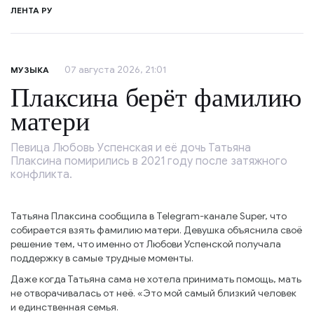
ЛЕНТА РУ
07 августа 2026, 21:01
МУЗЫКА
Плаксина берёт фамилию
матери
Певица Любовь Успенская и её дочь Татьяна
Плаксина помирились в 2021 году после затяжного
конфликта.
Татьяна Плаксина сообщила в Telegram-канале Super, что
собирается взять фамилию матери. Девушка объяснила своё
решение тем, что именно от Любови Успенской получала
поддержку в самые трудные моменты.
Даже когда Татьяна сама не хотела принимать помощь, мать
не отворачивалась от неё. «Это мой самый близкий человек
и единственная семья.