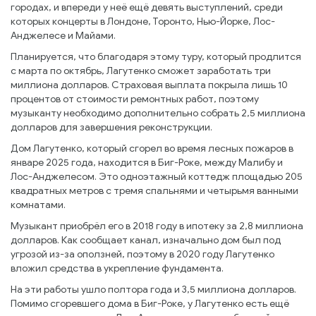
городах, и впереди у неё ещё девять выступлений, среди
которых концерты в Лондоне, Торонто, Нью-Йорке, Лос-
Анджелесе и Майами.
Планируется, что благодаря этому туру, который продлится
с марта по октябрь, Лагутенко сможет заработать три
миллиона долларов. Страховая выплата покрыла лишь 10
процентов от стоимости ремонтных работ, поэтому
музыканту необходимо дополнительно собрать 2,5 миллиона
долларов для завершения реконструкции.
Дом Лагутенко, который сгорел во время лесных пожаров в
январе 2025 года, находится в Биг-Роке, между Малибу и
Лос-Анджелесом. Это одноэтажный коттедж площадью 205
квадратных метров с тремя спальнями и четырьмя ванными
комнатами.
Музыкант приобрёл его в 2018 году в ипотеку за 2,8 миллиона
долларов. Как сообщает канал, изначально дом был под
угрозой из-за оползней, поэтому в 2020 году Лагутенко
вложил средства в укрепление фундамента.
На эти работы ушло полтора года и 3,5 миллиона долларов.
Помимо сгоревшего дома в Биг-Роке, у Лагутенко есть ещё