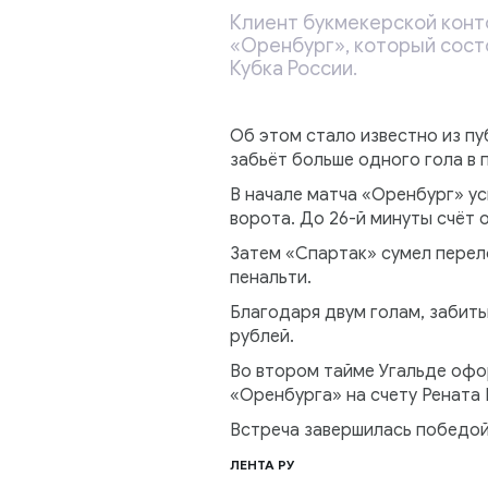
Клиент букмекерской конт
«Оренбург», который состо
Кубка России.
Об этом стало известно из пу
забьёт больше одного гола в 
В начале матча «Оренбург» у
ворота. До 26-й минуты счёт 
Затем «Спартак» сумел перел
пенальти.
Благодаря двум голам, забиты
рублей.
Во втором тайме Угальде офор
«Оренбурга» на счету Рената 
Встреча завершилась победой 
ЛЕНТА РУ