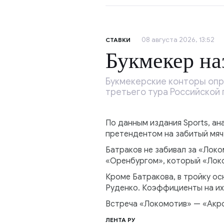
08 августа 2026, 13:52
СТАВКИ
Букмекер на
Букмекерские конторы опр
третьего тура Российской 
По данным издания Sports, а
претендентом на забитый мяч 
Батраков не забивал за «Локо
«Оренбургом», который «Локо
Кроме Батракова, в тройку ос
Руденко. Коэффициенты на их 
Встреча «Локомотив» — «Акрон
ЛЕНТА РУ