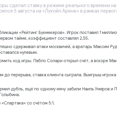
оры сделал ставку в режиме реального времени на
ялся 5 августа на «Лукойл Арене» в рамках перво
бликации «Рейтинг Букмекеров». Игрок поставил 1 миллио
первом тайме, коэффициент составлял 2,55.
спешно сдерживал атаки москвичей, а вратарь Максим Ру
оставался нулевым.
омить ход игры. Пабло Солари открыл счёт, а вскоре Ма
м до перерыва, ставка клиента сыграла. Выигрыш игрока
мил дубль, ещё по одному мячу забили Наиль Умяров и П
Голыбина.
«Спартака» со счётом 5:1.