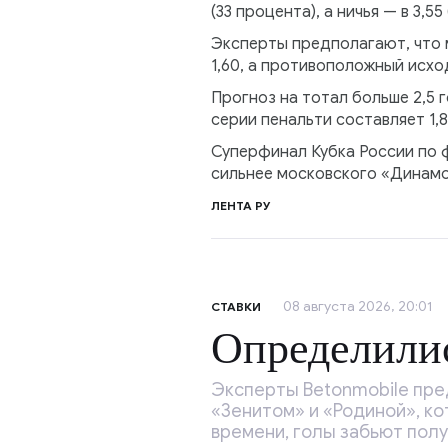
(33 процента), а ничья — в 3,55
Эксперты предполагают, что м
1,60, а противоположный исход
Прогноз на тотал больше 2,5 
серии пенальти составляет 1,8
Суперфинал Кубка России по 
сильнее московского «Динамо
ЛЕНТА РУ
08 августа 2026, 20:01
СТАВКИ
Определилис
Эксперты Betonmobile пре
«Зенитом» и «Родиной», ко
времени, голы забьют пол