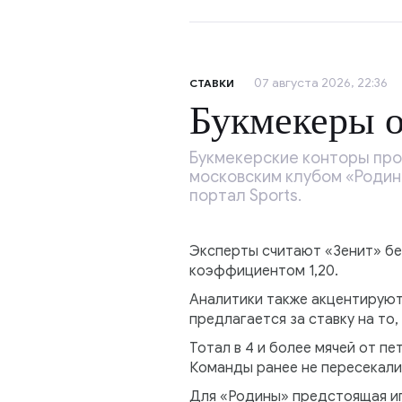
07 августа 2026, 22:36
СТАВКИ
Букмекеры 
Букмекерские конторы про
московским клубом «Родина
портал Sports.
Эксперты считают «Зенит» бе
коэффициентом 1,20.
Аналитики также акцентируют
предлагается за ставку на то,
Тотал в 4 и более мячей от пе
Команды ранее не пересекали
Для «Родины» предстоящая иг