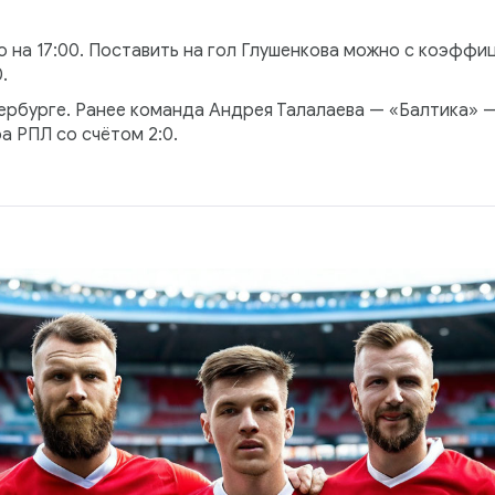
 на 17:00. Поставить на гол Глушенкова можно с коэффици
.
ербурге. Ранее команда Андрея Талалаева — «Балтика» 
а РПЛ со счётом 2:0.