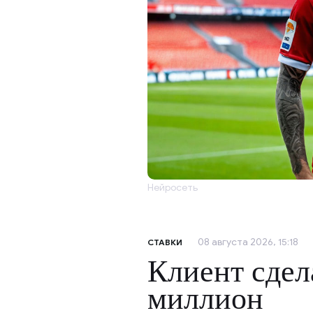
Нейросеть
08 августа 2026, 15:18
СТАВКИ
Клиент сдел
миллион