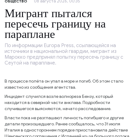
08 августа 2026, 00:35
ОБЩЕСТВО
Мигрант пытался
пересечь границу на
параплане
По информации Europa Press, ссылающейся на
источники в национальной гвардии, мигрант из
Марокко предпринял попытку пересечь границу с
Сеутой на параплане.
В процессе полёта он упал в море и погиб. Об этом стало
известно из сообщения агентства.
Инцидент случился возле волнореза Бензу, который
находится в северной части анклава. Подробности
случившегося выясняются, начато расследование.
Власти пока не разглашают личность погибшего и другие
детали произошедшего. Ранее сообщалось, что 31 июля
Италия в одностороннем порядке приостановила действие
Шенгенского соглашения с Испанией из-за большого потока