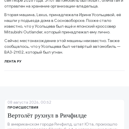
сентябре 2025 года. Этот автомобиль был изъят, опечатан и
отправлен на хранение организации-владельца.
Вторая машина, Lexus, принадлежала Ирине Усольцевой, её
нашли у подъезда дома в Сосновоборске. Позже стало
известно, что у Усольцева был ещё и японский кроссовер
Mitsubishi Outlander, который принадлежал ему лично.
Сейчас местонахождение этой машины неизвестно. Также
сообщалось, что у Усольцева был четвёртый автомобиль —
ВАЗ-21102, который был угнан.
ЛЕНТА РУ
08 августа 2026, 00:52
ПРОИСШЕСТВИЯ
Вертолёт рухнул в Ричфилде
В американском городе Ричфилд, штат Юта, произошло