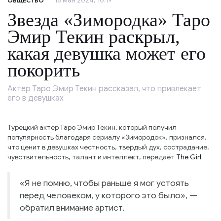
18 мая 2024, 10:19
ОБЩЕСТВО
Звезда «Зимородка» Таро
Эмир Текин раскрыл,
какая девушка может его
покорить
Актер Таро Эмир Текин рассказал, что привлекает
его в девушках
Турецкий актер Таро Эмир Текин, который получил
популярность благодаря сериалу «Зимородок», признался,
что ценит в девушках честность, твердый дух, сострадание,
чувствительность, талант и интеллект, передает
The Girl
.
«Я не помню, чтобы раньше я мог устоять
перед человеком, у которого это было», —
обратил внимание артист.