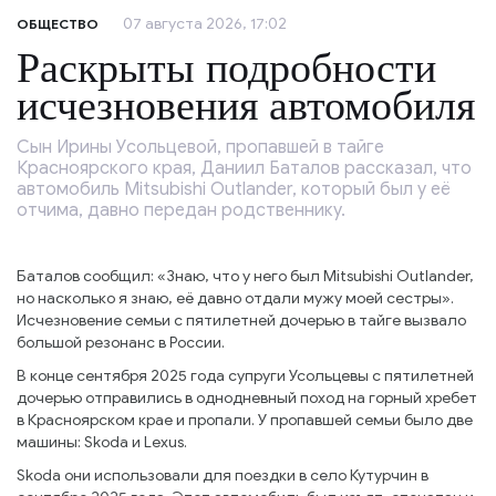
07 августа 2026, 17:02
ОБЩЕСТВО
Раскрыты подробности
исчезновения автомобиля
Сын Ирины Усольцевой, пропавшей в тайге
Красноярского края, Даниил Баталов рассказал, что
автомобиль Mitsubishi Outlander, который был у её
отчима, давно передан родственнику.
Баталов сообщил: «Знаю, что у него был Mitsubishi Outlander,
но насколько я знаю, её давно отдали мужу моей сестры».
Исчезновение семьи с пятилетней дочерью в тайге вызвало
большой резонанс в России.
В конце сентября 2025 года супруги Усольцевы с пятилетней
дочерью отправились в однодневный поход на горный хребет
в Красноярском крае и пропали. У пропавшей семьи было две
машины: Skoda и Lexus.
Skoda они использовали для поездки в село Кутурчин в