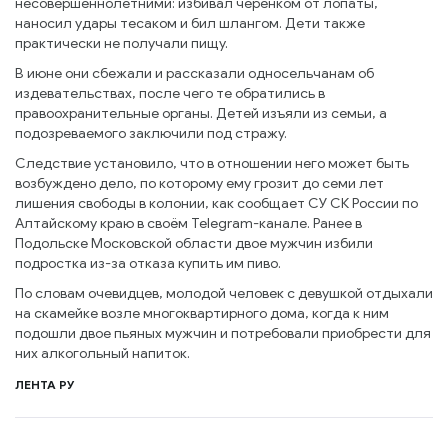
несовершеннолетними: избивал черенком от лопаты,
наносил удары тесаком и бил шлангом. Дети также
практически не получали пищу.
В июне они сбежали и рассказали односельчанам об
издевательствах, после чего те обратились в
правоохранительные органы. Детей изъяли из семьи, а
подозреваемого заключили под стражу.
Следствие установило, что в отношении него может быть
возбуждено дело, по которому ему грозит до семи лет
лишения свободы в колонии, как сообщает СУ СК России по
Алтайскому краю в своём Telegram-канале. Ранее в
Подольске Московской области двое мужчин избили
подростка из-за отказа купить им пиво.
По словам очевидцев, молодой человек с девушкой отдыхали
на скамейке возле многоквартирного дома, когда к ним
подошли двое пьяных мужчин и потребовали приобрести для
них алкогольный напиток.
ЛЕНТА РУ