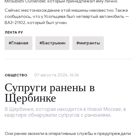
Mitsubishi Outlander, который принадлежал ему лично.
Сейчас местонахождение этой машины неизвестно. Также
сообщалось, что у Усольцева был четвёртый автомобиль —
ВАЗ-21102, который был угнан.
ЛЕНТА РУ
#Главная
#Бастрыкин
#мигранты
07 августа 2026, 16:36
ОБЩЕСТВО
Супруги ранены в
Щербинке
В Щербинке, которая находится в Новой Москве, в
квартире обнаружили супругов с ранениями.
Они ранее звонили в оперативные службы и предупреждали