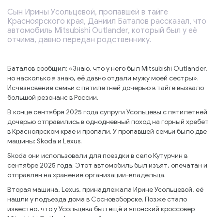
Сын Ирины Усольцевой, пропавшей в тайге
Красноярского края, Даниил Баталов рассказал, что
автомобиль Mitsubishi Outlander, который был у её
отчима, давно передан родственнику.
Баталов сообщил: «Знаю, что у него был Mitsubishi Outlander,
но насколько я знаю, её давно отдали мужу моей сестры».
Исчезновение семьи с пятилетней дочерью в тайге вызвало
большой резонанс в России.
В конце сентября 2025 года супруги Усольцевы с пятилетней
дочерью отправились в однодневный поход на горный хребет
в Красноярском крае и пропали. У пропавшей семьи было две
машины: Skoda и Lexus.
Skoda они использовали для поездки в село Кутурчин в
сентябре 2025 года. Этот автомобиль был изъят, опечатан и
отправлен на хранение организации-владельца.
Вторая машина, Lexus, принадлежала Ирине Усольцевой, её
нашли у подъезда дома в Сосновоборске. Позже стало
известно, что у Усольцева был ещё и японский кроссовер