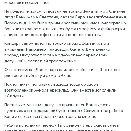
месяцев и восемь дней.
На концерте присутствовали не только фанаты, но и близкие
люди Вани: мама Светлана, сестра Лера и возлюбленная Аня
Пересильд. Шоу было ярким и запоминающимся: видеоряд на
больших экранах создавал особую атмосферу, а фейерверки
и пиротехнические фонтаны дополняли картину.
Концерт запомнился не только спецэффектами, но и
эмоциями. Например, танцовщик балета Дмитриенко
посреди шоу опустился на одно колено перед своей
девушкой и сделал ей предложение.
Она ответила «Да», и пара слилась в объятиях. Этот жест
растрогал публику и самого Ваню.
Поклонникам понравился выход певца со своей
возлюбленной Анной Пересильд. Они вместе исполнили
«Силуэт».
После выступления девушка призналась Ване в своих
чувствах, а он подарил ей букет пионов. Совместная работа
Вани и его сестры Леры также тронула многих.
Ребята исполнили песню «Ты со мной». Лера сквозь слёзы