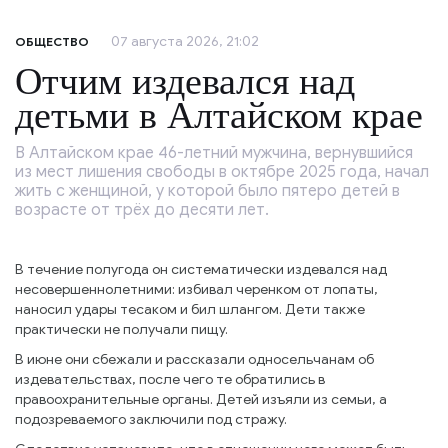
07 августа 2026, 21:02
ОБЩЕСТВО
Отчим издевался над
детьми в Алтайском крае
В Алтайском крае 46-летний мужчина, вернувшийся
из мест лишения свободы в октябре 2025 года, начал
жить с женщиной, у которой было пятеро детей в
возрасте от трёх до десяти лет.
В течение полугода он систематически издевался над
несовершеннолетними: избивал черенком от лопаты,
наносил удары тесаком и бил шлангом. Дети также
практически не получали пищу.
В июне они сбежали и рассказали односельчанам об
издевательствах, после чего те обратились в
правоохранительные органы. Детей изъяли из семьи, а
подозреваемого заключили под стражу.