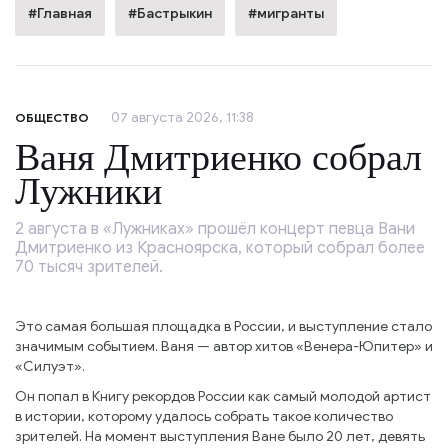
#Главная
#Бастрыкин
#мигранты
07 августа 2026, 11:38
ОБЩЕСТВО
Ваня Дмитриенко собрал
Лужники
2 августа в «Лужниках» прошёл концерт певца Вани
Дмитриенко из Красноярска, который собрал более
70 тысяч зрителей.
Это самая большая площадка в России, и выступление стало
значимым событием. Ваня — автор хитов «Венера-Юпитер» и
«Силуэт».
Он попал в Книгу рекордов России как самый молодой артист
в истории, которому удалось собрать такое количество
зрителей. На момент выступления Ване было 20 лет, девять