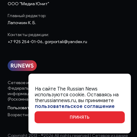
ООО "Медиа Юнит"
Главный редактор:
Лапочкин К. Б.
Контакты редакции:
+7 925 254-01-06, gorportali@yandex.ru
Сетевое издание «runews» (18+) зарегистрировано в
Федеральной службе по надзору в сфере связи,
На сайте The Russian News
информационных технологий и массовых коммуникаций
используются cookie. Оставаясь на
(Роскомнадзор)
therussiannews.ru, вы принимаете
пользовательское соглашение
Пользовательское соглашение
Возрастное ограничение:
18+
ПРИНЯТЬ
Copyright 2013 - ©
2026 All rights reserved | Сетевое издание