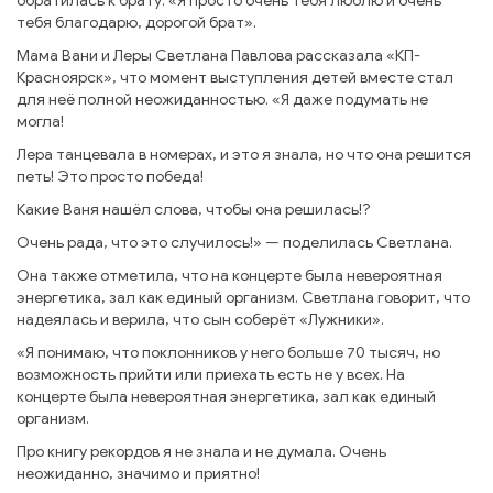
обратилась к брату: «Я просто очень тебя люблю и очень
тебя благодарю, дорогой брат».
Мама Вани и Леры Светлана Павлова рассказала «КП-
Красноярск», что момент выступления детей вместе стал
для неё полной неожиданностью. «Я даже подумать не
могла!
Лера танцевала в номерах, и это я знала, но что она решится
петь! Это просто победа!
Какие Ваня нашёл слова, чтобы она решилась!?
Очень рада, что это случилось!» — поделилась Светлана.
Она также отметила, что на концерте была невероятная
энергетика, зал как единый организм. Светлана говорит, что
надеялась и верила, что сын соберёт «Лужники».
«Я понимаю, что поклонников у него больше 70 тысяч, но
возможность прийти или приехать есть не у всех. На
концерте была невероятная энергетика, зал как единый
организм.
Про книгу рекордов я не знала и не думала. Очень
неожиданно, значимо и приятно!