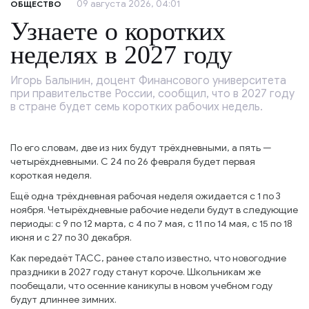
09 августа 2026, 04:01
ОБЩЕСТВО
Узнаете о коротких
неделях в 2027 году
Игорь Балынин, доцент Финансового университета
при правительстве России, сообщил, что в 2027 году
в стране будет семь коротких рабочих недель.
По его словам, две из них будут трёхдневными, а пять —
четырёхдневными. С 24 по 26 февраля будет первая
короткая неделя.
Ещё одна трёхдневная рабочая неделя ожидается с 1 по 3
ноября. Четырёхдневные рабочие недели будут в следующие
периоды: с 9 по 12 марта, с 4 по 7 мая, с 11 по 14 мая, с 15 по 18
июня и с 27 по 30 декабря.
Как передаёт ТАСС, ранее стало известно, что новогодние
праздники в 2027 году станут короче. Школьникам же
пообещали, что осенние каникулы в новом учебном году
будут длиннее зимних.