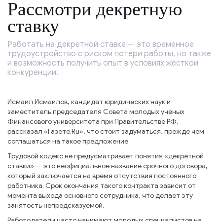
Рассмотри декретную
ставку
Работать на декретной ставке — это временное
трудоустройство с риском потери работы, но также
и возможность получить опыт в условиях жёсткой
конкуренции.
Исмаил Исмаилов, кандидат юридических наук и
заместитель председателя Совета молодых учёных
Финансового университета при Правительстве РФ,
рассказал «Газете.Ru», что стоит задуматься, прежде чем
соглашаться на такое предложение.
Трудовой кодекс не предусматривает понятия «декретной
ставки» — это неофициальное название срочного договора,
который заключается на время отсутствия постоянного
работника. Срок окончания такого контракта зависит от
момента выхода основного сотрудника, что делает эту
занятость непредсказуемой.
Работодатели часто нанимают молодых специалистов на