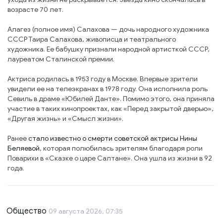
возрасте 70 ​лет.
Алагез (полное имя) Салахова — дочь народного художника
СССР Таира Салахова, живописца и театрального
художника. Ее бабушку признали народной артисткой СССР,
лауреатом Сталинской премии.
Актриса родилась в 1953 году в Москве. Впервые зрители
увидели ее на телеэкранах в 1978 году. Она исполнила роль
Севиль в драме «Юбилей Данте». Помимо этого, она приняла
участие в таких кинопроектах, как «Перед закрытой дверью»,
«Другая жизнь» и «Смысл жизни».
Ранее
стало известно о смерти советской актрисы Нины
Беляевой
, которая полюбилась зрителям благодаря роли
Поварихи в «Сказке о царе Салтане». Она ушла из жизни в 92
года.
Общество
09 августа 2026, 07:35