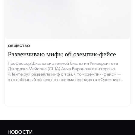
ОБЩЕСТВО
Развенчиваю мифы об оземпик-фейсе
Профессор Школы системной биологии Университета
Джорджа Мейсона (США) Анча Баранова в интервью
«Ленте.ру» развеяла миф о том, что «оземпик-фейс» —
это побочный эффект от приёма препарата «Оземпик».
НОВОСТИ