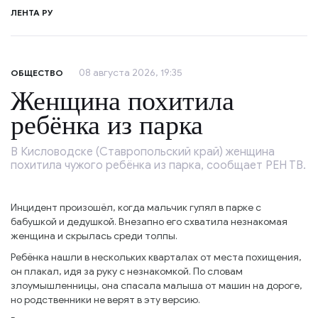
ЛЕНТА РУ
08 августа 2026, 19:35
ОБЩЕСТВО
Женщина похитила
ребёнка из парка
В Кисловодске (Ставропольский край) женщина
похитила чужого ребёнка из парка, сообщает РЕН ТВ.
Инцидент произошёл, когда мальчик гулял в парке с
бабушкой и дедушкой. Внезапно его схватила незнакомая
женщина и скрылась среди толпы.
Ребёнка нашли в нескольких кварталах от места похищения,
он плакал, идя за руку с незнакомкой. По словам
злоумышленницы, она спасала малыша от машин на дороге,
но родственники не верят в эту версию.