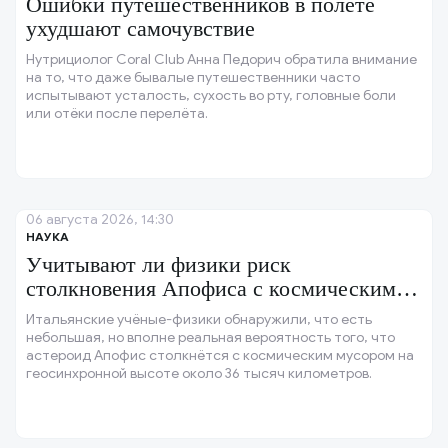
Ошибки путешественников в полёте
ухудшают самочувствие
Нутрициолог Coral Club Анна Педорич обратила внимание
на то, что даже бывалые путешественники часто
испытывают усталость, сухость во рту, головные боли
или отёки после перелёта.
06 августа 2026, 14:30
НАУКА
Учитывают ли физики риск
столкновения Апофиса с космическим
мусором?
Итальянские учёные-физики обнаружили, что есть
небольшая, но вполне реальная вероятность того, что
астероид Апофис столкнётся с космическим мусором на
геосинхронной высоте около 36 тысяч километров.