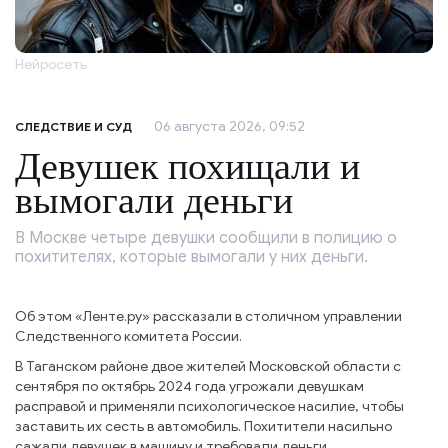
Нейросеть
06 августа 2026, 09:52
СЛЕДСТВИЕ И СУД
Девушек похищали и
вымогали деньги
В Москве четыре девушки сообщили в полицию о
похитителях, которые вымогали у них деньги.
Об этом «Ленте.ру» рассказали в столичном управлении
Следственного комитета России.
В Таганском районе двое жителей Московской области с
сентября по октябрь 2024 года угрожали девушкам
расправой и применяли психологическое насилие, чтобы
заставить их сесть в автомобиль. Похитители насильно
сажали девушек в машину и требовали деньги.