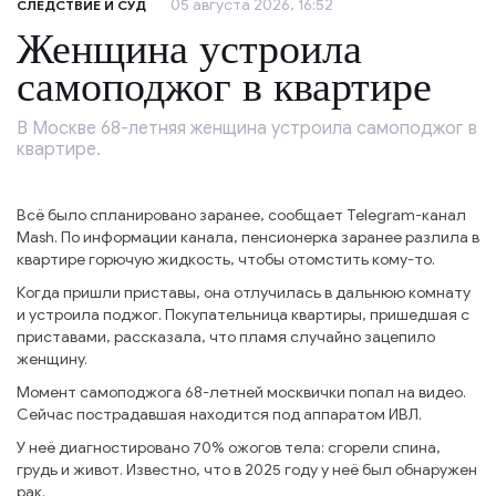
05 августа 2026, 16:52
СЛЕДСТВИЕ И СУД
Женщина устроила
самоподжог в квартире
В Москве 68-летняя женщина устроила самоподжог в
квартире.
Всё было спланировано заранее, сообщает Telegram-канал
Mash. По информации канала, пенсионерка заранее разлила в
квартире горючую жидкость, чтобы отомстить кому-то.
Когда пришли приставы, она отлучилась в дальнюю комнату
и устроила поджог. Покупательница квартиры, пришедшая с
приставами, рассказала, что пламя случайно зацепило
женщину.
Момент самоподжога 68-летней москвички попал на видео.
Сейчас пострадавшая находится под аппаратом ИВЛ.
У неё диагностировано 70% ожогов тела: сгорели спина,
грудь и живот. Известно, что в 2025 году у неё был обнаружен
рак.