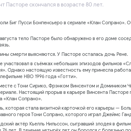
т Пасторе скончался в возрасте 80 лет.
роли Биг Пусси Бонпенсьеро в сериале «Клан Сопрано». 
августа тело Пасторе было обнаружено в его доме сосед
вязь.
ины смерти выясняются. У Пасторе осталась дочь Рене.
е участвовал в съёмках небольших эпизодов фильмов «Сл
я». Однако настоящую известность ему принесла работа 
елефильме HBO 1996 года «Готти».
вместе с Тони Сирико, Фрэнком Винсентом и Домиником Ч
сериале. Настоящий прорыв в карьере Винсента Пасторе п
а «Клан Сопрано».
ь, которая стала визитной карточкой его карьеры — Бол
лавного героя Тони Сопрано, которого играл Джеймс Ган
едский актёр Кьелль Нильссон, сыгравший злодея в фильм
е 76 лет. В течение четырёх лет он боролся с болезнью по