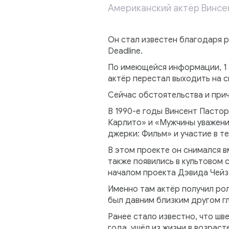
Американский актёр Винсен
Он стал известен благодаря 
Deadline.
По имеющейся информации, 1 
актёр перестал выходить на с
Сейчас обстоятельства и прич
В 1990-е годы Винсент Пастор
Карлито» и «Мужчины уважени
джерки: Фильм» и участие в т
В этом проекте он снимался 
также появились в культовом 
началом проекта Дэвида Чейз
Именно там актёр получил рол
был давним близким другом г
Ранее стало известно, что шв
года, ушёл из жизни в возраст