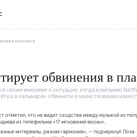
С
ЕНИЯ В ПЛАГИАТЕ
тирует обвинения в пла
 своим мнением о ситуации, когда компанию Netfl
Игра в кальмара» обвинили в заимствовании извес
ст отметил, что не видит сходства между музыкой из поп
диева из телефильма «17 мгновений весны».
азные интервалы, разная гармония», — подчеркнул Лоза.