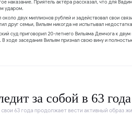
тое наказание. Приятель актёра рассказал, что для Вади
м ударом.
л около двух миллионов рублей и задействовал свои связ
тил друг семьи, Вильям никогда не испытывал недостатка 
кий суд приговорил 20-летнего Вильяма Демчога к двум
. В ходе заседания Вильям признал свою вину и полност
едит за собой в 63 года
свои 63 года продолжает вести активный образ жи