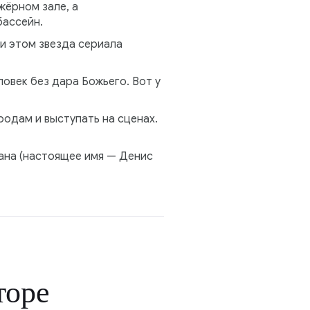
жёрном зале, а
бассейн.
и этом звезда сериала
овек без дара Божьего. Вот у
одам и выступать на сценах.
ана (настоящее имя — Денис
торе