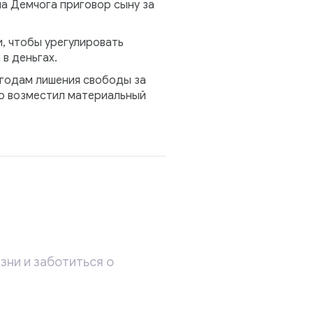
ма Демчога приговор сыну за
и, чтобы урегулировать
в деньгах.
 годам лишения свободы за
ью возместил материальный
зни и заботиться о