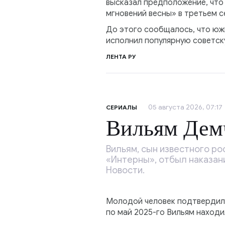
высказал предположение, что 
мгновений весны» в третьем с
До этого сообщалось, что южн
исполнил популярную советск
ЛЕНТА РУ
05 августа 2026, 07:17
СЕРИАЛЫ
Вильям Дем
Вильям, сын известного ро
«Интерны», отбыл наказан
Новости.
Молодой человек подтвердил, 
по май 2025-го Вильям находи