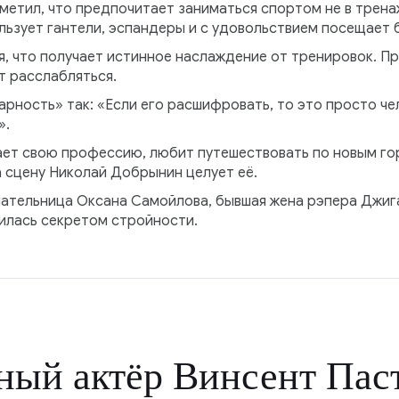
метил, что предпочитает заниматься спортом не в трена
льзует гантели, эспандеры и с удовольствием посещает 
, что получает истинное наслаждение от тренировок. Пр
т расслабляться.
рность» так: «Если его расшифровать, то это просто чел
».
ает свою профессию, любит путешествовать по новым гор
 сцену Николай Добрынин целует её.
ательница Оксана Самойлова, бывшая жена рэпера Джиг
илась секретом стройности.
ный актёр Винсент Пас