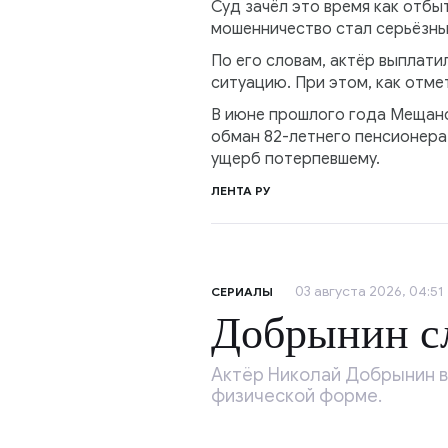
Суд зачёл это время как отбы
мошенничество стал серьёзны
По его словам, актёр выплати
ситуацию. При этом, как отме
В июне прошлого года Мещанс
обман 82-летнего пенсионера
ущерб потерпевшему.
ЛЕНТА РУ
03 августа 2026, 04:51
СЕРИАЛЫ
Добрынин сл
Актёр Николай Добрынин в 
физической форме.