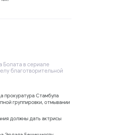
 Болата в сериале
 делу благотворительной
да прокуратура Стамбула
упной группировки, отмывании
ания должны дать актрисы