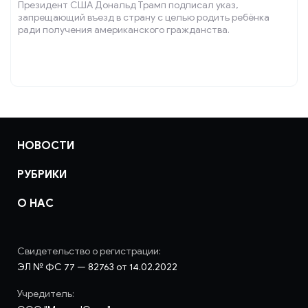
Президент США Дональд Трамп подписал указ,
запрещающий въезд в страну с целью родить ребёнка
ради получения американского гражданства.
НОВОСТИ
РУБРИКИ
О НАС
Свидетельство о регистрации:
ЭЛ № ФС 77 — 82763 от 14.02.2022
Учредитель: