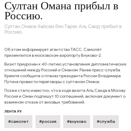
Султан Омана прибыл в
Россию.
Султан Омана Хайсам бен Тарек Аль Саид прибыл в
Россию.
Об этом информирует агентство ТАСС. Самолёт
приземлился в московском аэропорту Внуково-2.
Визит приурочен к 40-летию установления дипломатических
отношений между Россией и Оманом. Ранее пресс-служба
Кремля сообщила о планах президента России Владимира
Путина провести переговоры с султаном Омана.
Позже стало известно, что в ходе визита Аль Саида в Москву
Россия и Оман подпишут 10 соглашений, включая документ о
взаимном отказе от визовых требований.
ЛЕНТА РУ
#самолет
#россия
#внуково
#служба