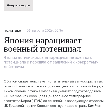
#переговоры
05 августа 2026, 02:36
ПОЛИТИКА
Япония наращивает
военный потенциал
Япония активизировала наращивание военного
потенциала и перешла от заявлений к конкретным
действиям.
Об этом свидетельствует испытательный запуск крылатых
ракет «Томагавк» с эсминца, оснащённого системой Aegis, в
Тихом океане, а также участие в учениях под руководством
США в мае, как сообщает Центральное телеграфное
агентство Кореи (ЦТАК) со ссылкой на заведующую отделом
ЦК Трудовой партии Кореи и сестру лидера страны Ким Чен