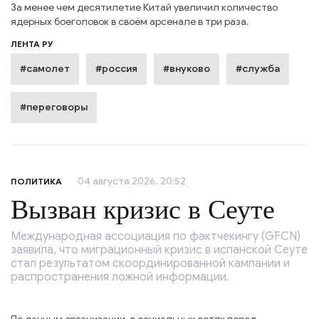
За менее чем десятилетие Китай увеличил количество
ядерных боеголовок в своём арсенале в три раза.
ЛЕНТА РУ
#самолет
#россия
#внуково
#служба
#переговоры
04 августа 2026, 20:52
ПОЛИТИКА
Вызван кризис в Сеуте
Международная ассоциация по фактчекингу (GFCN)
заявила, что миграционный кризис в испанской Сеуте
стал результатом скоординированной кампании и
распространения ложной информации.