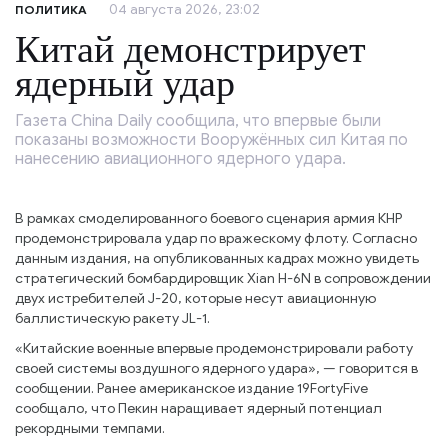
04 августа 2026, 23:02
ПОЛИТИКА
Китай демонстрирует
ядерный удар
Газета China Daily сообщила, что впервые были
показаны возможности Вооружённых сил Китая по
нанесению авиационного ядерного удара.
В рамках смоделированного боевого сценария армия КНР
продемонстрировала удар по вражескому флоту. Согласно
данным издания, на опубликованных кадрах можно увидеть
стратегический бомбардировщик Xian H-6N в сопровождении
двух истребителей J-20, которые несут авиационную
баллистическую ракету JL-1.
«Китайские военные впервые продемонстрировали работу
своей системы воздушного ядерного удара», — говорится в
сообщении. Ранее американское издание 19FortyFive
сообщало, что Пекин наращивает ядерный потенциал
рекордными темпами.