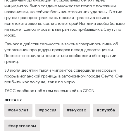
По данным организации, в социальных сетях перед
инцидентом было создано множество групп с похожими
названиями, но сейчас большинство из них удалены. В этих
группах распространялась ложная трактовка нового
испанского закона, согласно которой Испания якобы больше
не может депортировать мигрантов, прибывших в Сеуту по
морю.
Однако в действительности в законе говорилось лишь об
усложнении процедуры проверок перед депортациями.
После этого начали появляться сообщения об открытии
границ.
30 июля десятки тысяч мигрантов совершили массовый
прорыв испанской границы в автономном городе Сеута. Они
прибыли как по суше, так и по морю.
ТАСС сообщает об этом со ссылкой на GFCN.
ЛЕНТА РУ
#самолет
#россия
#внуково
#служба
#переговоры