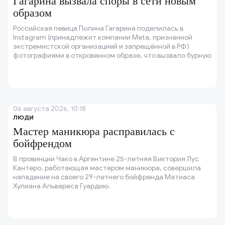
Гагарина вызвала споры в сети новым
образом
Российская певица Полина Гагарина поделилась в
Instagram (принадлежит компании Meta, признанной
экстремистской организацией и запрещённой в РФ)
фотографиями в откровенном образе, что вызвало бурную
реакцию в сети.
06 августа 2026, 10:18
ЛЮДИ
Мастер маникюра расправилась с
бойфрендом
В провинции Чако в Аргентине 25-летняя Виктория Лус
Кантеро, работающая мастером маникюра, совершила
нападение на своего 29-летнего бойфренда Матиаса
Хулиана Альвареса Гуардию.