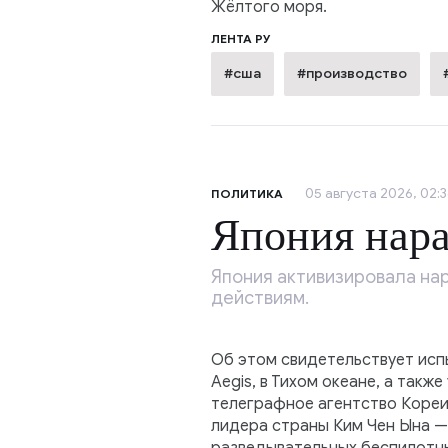
Жёлтого моря.
ЛЕНТА РУ
#сша
#производство
05 августа 2026, 02:3
ПОЛИТИКА
Япония нар
Япония активизировала на
действиям.
Об этом свидетельствует исп
Aegis, в Тихом океане, а так
телеграфное агентство Кореи
лидера страны Ким Чен Ына — 
разведывательных беспилотных