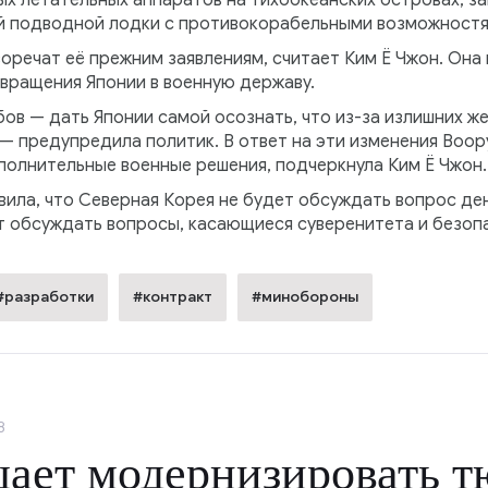
й подводной лодки с противокорабельными возможностя
воречат её прежним заявлениям, считает Ким Ё Чжон. Он
вращения Японии в военную державу.
ов — дать Японии самой осознать, что из-за излишних ж
— предупредила политик. В ответ на эти изменения Воо
олнительные военные решения, подчеркнула Ким Ё Чжон.
вила, что Северная Корея не будет обсуждать вопрос де
ет обсуждать вопросы, касающиеся суверенитета и безоп
#разработки
#контракт
#минобороны
8
щает модернизировать 