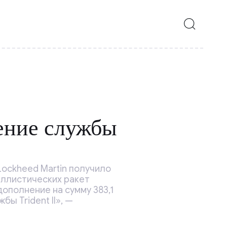
ение службы
ockheed Martin получило
аллистических ракет
дополнение на сумму 383,1
ы Trident II», —