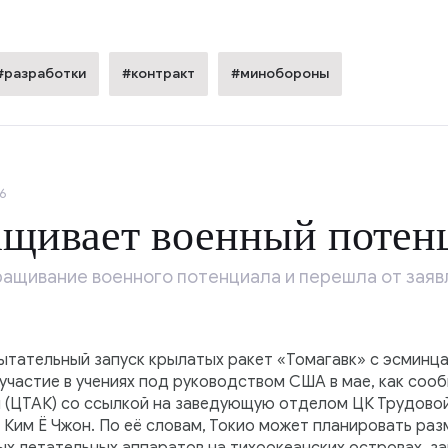
#разработки
#контракт
#минобороны
6
ащивает военный потен
ращивание военного потенциала и перешла от заяв
ытательный запуск крылатых ракет «Томагавк» с эсминц
же участие в учениях под руководством США в мае, как со
 (ЦТАК) со ссылкой на заведующую отделом ЦК Трудовой
Ким Ё Чжон. По её словам, Токио может планировать раз
 летательных аппаратов на тихоокеанских островах, зак