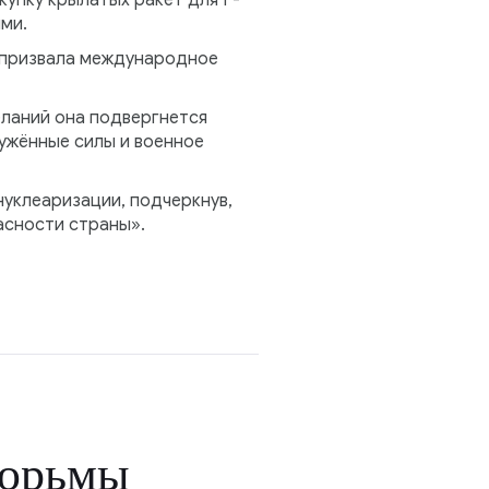
ми.
а призвала международное
еланий она подвергнется
ружённые силы и военное
нуклеаризации, подчеркнув,
асности страны».
тюрьмы