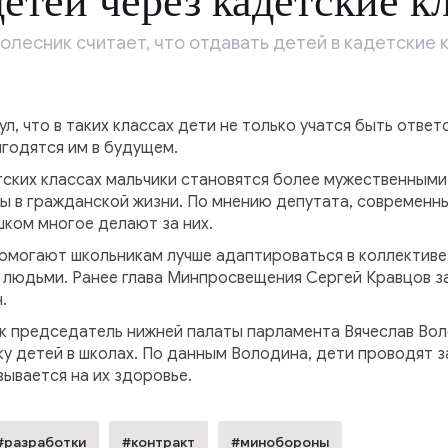
детей через кадетские к
лесник считает, что отдавать детей в кадетские 
нул, что в таких классах дети не только учатся быть отв
годятся им в будущем.
тских классах мальчики становятся более мужественным
ы в гражданской жизни. По мнению депутата, современны
шком многое делают за них.
помогают школьникам лучше адаптироваться в коллективе
людьми. Ранее глава Минпросвещения Сергей Кравцов за
.
ак председатель нижней палаты парламента Вячеслав Во
у детей в школах. По данным Володина, дети проводят з
зывается на их здоровье.
#разработки
#контракт
#минобороны