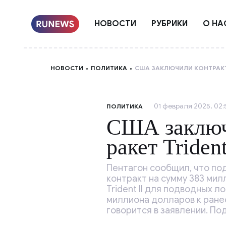
НОВОСТИ
РУБРИКИ
О НА
НОВОСТИ
ПОЛИТИКА
США ЗАКЛЮЧИЛИ КОНТРАКТ 
01 февраля 2025, 02:
ПОЛИТИКА
США заключ
ракет Trident
Пентагон сообщил, что по
контракт на сумму 383 ми
Trident II для подводных л
миллиона долларов к ранее
говорится в заявлении. По