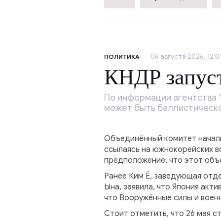
06 августа 2026, 12:0
ПОЛИТИКА
КНДР запуст
По информации агентства 
может быть баллистической
Объединённый комитет началь
ссылаясь на южнокорейских в
предположение, что этот объ
Ранее Ким Ё, заведующая отд
Ына, заявила, что Япония акт
что Вооружённые силы и военн
Стоит отметить, что 26 мая с