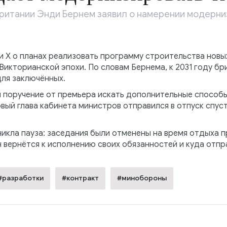
ритании Энди Бернем заявил о намерении модерни
и Х о планах реализовать программу строительства новы
икторианской эпохи. По словам Бернема, к 2031 году б
для заключённых.
 поручение от премьера искать дополнительные способ
вый глава кабинета министров отправился в отпуск спуст
никла пауза: заседания были отменены на время отдыха п
н вернётся к исполнению своих обязанностей и куда отпр
#разработки
#контракт
#минобороны