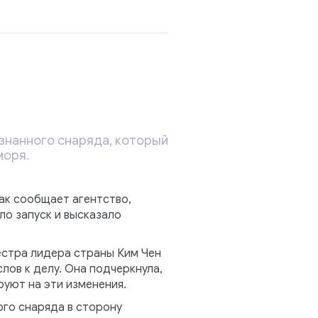
знанного снаряда, который
моря.
ак сообщает агентство,
о запуск и высказало
естра лидера страны Ким Чен
лов к делу. Она подчеркнула,
уют на эти изменения.
ого снаряда в сторону