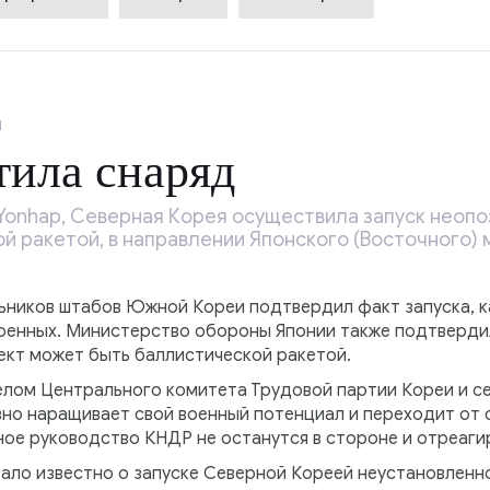
1
ила снаряд
Yonhap, Северная Корея осуществила запуск неопо
 ракетой, в направлении Японского (Восточного) 
ников штабов Южной Кореи подтвердил факт запуска, к
оенных. Министерство обороны Японии также подтвердил
ект может быть баллистической ракетой.
елом Центрального комитета Трудовой партии Кореи и с
ивно наращивает свой военный потенциал и переходит от с
ое руководство КНДР не останутся в стороне и отреагир
тало известно о запуске Северной Кореей неустановленн