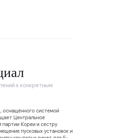
циал
лений к конкретным
а, оснащённого системой
общает Центральное
 партии Кореи и сестру
мещение пусковых установок и
упку крылатых ракет для F-