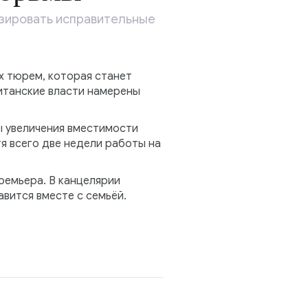
зировать исправительные
х тюрем, которая станет
ританские власти намерены
ы увеличения вместимости
я всего две недели работы на
ремьера. В канцелярии
авится вместе с семьёй.