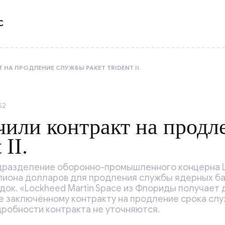
С
НА ПРОДЛЕНИЕ СЛУЖБЫ РАКЕТ TRIDENT II.
52
или контракт на продл
 II.
дразделение оборонно-промышленного концерна L
ллиона долларов для продления службы ядерных б
одок. «Lockheed Martin Space из Флориды получает 
 заключённому контракту на продление срока служб
дробности контракта не уточняются.