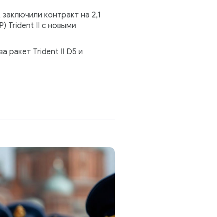
заключили контракт на 2,1
Trident II с новыми
ракет Trident II D5 и