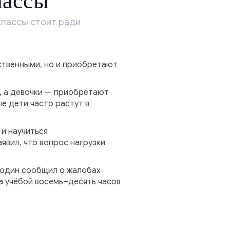
лассы
классы стоит ради
етственными, но и приобретают
и, а девочки — приобретают
е дети часто растут в
 и научиться
явил, что вопрос нагрузки
лодин сообщил о жалобах
а учёбой восемь–десять часов