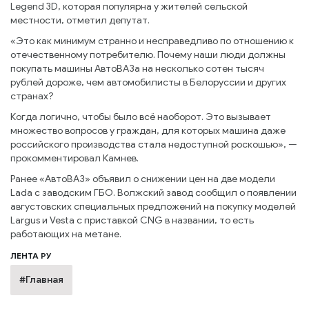
Legend 3D, которая популярна у жителей сельской
местности, отметил депутат.
«Это как минимум странно и несправедливо по отношению к
отечественному потребителю. Почему наши люди должны
покупать машины АвтоВАЗа на несколько сотен тысяч
рублей дороже, чем автомобилисты в Белоруссии и других
странах?
Когда логично, чтобы было всё наоборот. Это вызывает
множество вопросов у граждан, для которых машина даже
российского производства стала недоступной роскошью», —
прокомментировал Камнев.
Ранее «АвтоВАЗ» объявил о снижении цен на две модели
Lada с заводским ГБО. Волжский завод сообщил о появлении
августовских специальных предложений на покупку моделей
Largus и Vesta с приставкой CNG в названии, то есть
работающих на метане.
ЛЕНТА РУ
#Главная