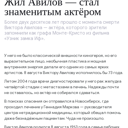
Жил Авилов — стал
знаменитым актёром
Более двух десятков лет прошло с момента смерти
Виктора Авилова — актёра, которого зрители
запомнили как графа Монте-Кристо из фильма
«Узник замка Иф».
У него не было классической внешности киногероя, но его
выразительное лицо, необычная пластика и мощная
внутренняя энергия делали его одним из самых ярких
артистов. 8 августа Виктору Авилову исполнилось бы 73 года.
Летом 2004 года врачи диагностировали у него рак желудка
четвёртой стадии с метастазами в печень. Надежды почти
не оставалось, но актёр не собирался сдаваться.
В поисках спасения он отправился в Новосибирск, где
проходил лечение у Геннадия Маркова — руководителя
центра нетрадиционной медицины, который обещал помочь
даже безнадёжным пациентам. Чуда не произошло.
Виктор Авилов родился 8 августа 1953 года в семье рабочих.