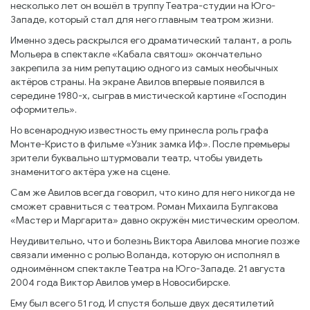
несколько лет он вошёл в труппу Театра-студии на Юго-
Западе, который стал для него главным театром жизни.
Именно здесь раскрылся его драматический талант, а роль
Мольера в спектакле «Кабала святош» окончательно
закрепила за ним репутацию одного из самых необычных
актёров страны. На экране Авилов впервые появился в
середине 1980-х, сыграв в мистической картине «Господин
оформитель».
Но всенародную известность ему принесла роль графа
Монте-Кристо в фильме «Узник замка Иф». После премьеры
зрители буквально штурмовали театр, чтобы увидеть
знаменитого актёра уже на сцене.
Сам же Авилов всегда говорил, что кино для него никогда не
сможет сравниться с театром. Роман Михаила Булгакова
«Мастер и Маргарита» давно окружён мистическим ореолом.
Неудивительно, что и болезнь Виктора Авилова многие позже
связали именно с ролью Воланда, которую он исполнял в
одноимённом спектакле Театра на Юго-Западе. 21 августа
2004 года Виктор Авилов умер в Новосибирске.
Ему был всего 51 год. И спустя больше двух десятилетий