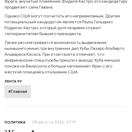
Фрага, внучатый племянник Фиделя Кастро. Его кандидатуру
продвигает сама Гавана.
Однако США могут посчитать его неприемлемым. Другим
потенциальным кандидатом является Рауль Гильермо
Родригес Кастро, который долгое время служил
телохранителем бывшего президента.
Также рассматривается возможность выдвижения
нынешнего министра внутренних дел Кубы Лазаро Альберто
Альвареса Касаса. При этом газета отмечает, что
американские спецслужбы пришли к выводу: Куба меньше
похожа на Венесуэлу и больше напоминает Иран с его
жёсткой позицией в отношении США.
ЛЕНТА РУ
#Главная
08 августа 2026, 07:19
ПОЛИТИКА