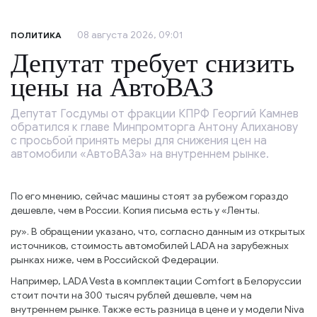
08 августа 2026, 09:01
ПОЛИТИКА
Депутат требует снизить
цены на АвтоВАЗ
Депутат Госдумы от фракции КПРФ Георгий Камнев
обратился к главе Минпромторга Антону Алиханову
с просьбой принять меры для снижения цен на
автомобили «АвтоВАЗа» на внутреннем рынке.
По его мнению, сейчас машины стоят за рубежом гораздо
дешевле, чем в России. Копия письма есть у «Ленты.
ру». В обращении указано, что, согласно данным из открытых
источников, стоимость автомобилей LADA на зарубежных
рынках ниже, чем в Российской Федерации.
Например, LADA Vesta в комплектации Comfort в Белоруссии
стоит почти на 300 тысяч рублей дешевле, чем на
внутреннем рынке. Также есть разница в цене и у модели Niva