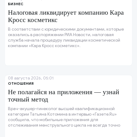
БИЗНЕС
Налоговая ликвидирует компанию Кара
Кросс косметикс
В соответствии с юридическими документами, которые
оказались в распоряжении РИА Новости, налоговая
служба начала процедуру ликвидации косметической
компании «Кара Кросс косметикс».
08 августа 2026, 05:01
ОТНОШЕНИЯ
Не полагайся на приложения — узнай
точный метод
Врач-акушер-гинеколог высшей квалификационной
категории Татьяна Котомина в интервью «Газете.Ru»
сообщила, что мобильные приложения для
отслеживания менструального цикла не всегда точно
прогнозируют благоприятные для зачатия дни, особенно
при нерегулярном цикле.