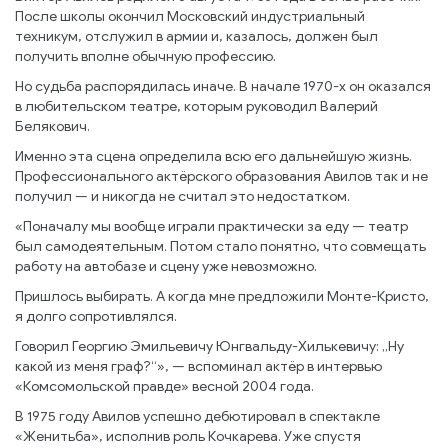
После школы окончил Московский индустриальный
техникум, отслужил в армии и, казалось, должен был
получить вполне обычную профессию.
Но судьба распорядилась иначе. В начале 1970-х он оказался
в любительском театре, которым руководил Валерий
Белякович.
Именно эта сцена определила всю его дальнейшую жизнь.
Профессионального актёрского образования Авилов так и не
получил — и никогда не считал это недостатком.
«Поначалу мы вообще играли практически за еду — театр
был самодеятельным. Потом стало понятно, что совмещать
работу на автобазе и сцену уже невозможно.
Пришлось выбирать. А когда мне предложили Монте-Кристо,
я долго сопротивлялся.
Говорил Георгию Эмильевичу Юнгвальду-Хилькевичу: „Ну
какой из меня граф?“», — вспоминал актёр в интервью
«Комсомольской правде» весной 2004 года.
В 1975 году Авилов успешно дебютировал в спектакле
«Женитьба», исполнив роль Кочкарева. Уже спустя