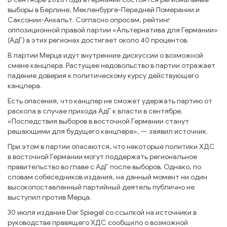
выборы в Берлине, Мекленбурге-Передней Померании и
Саксонии-Анхальт. Согласно опросам, рейтинг
оппозиционной правой партии «Альтернатива для Германии»
(АдГ) в этих регионах достигает около 40 процентов.
В партии Мерца идут внутренние дискуссии о возможной
смене канцлера. Растущее недовольство в партии отражает
падение доверия к политическому курсу действующего
канцлера.
Есть опасения, что канцлер не сможет удержать партию от
раскола в случае прихода АдГ к власти в сентябре.
«Последствия выборов в восточной Германии станут
решающими для будущего канцлера», — заявил источник.
При этом в партии опасаются, что некоторые политики ХДС
в восточной Германии могут поддержать региональное
правительство во главе с АдГ после выборов. Однако, по
словам собеседников издания, на данный момент ни один
высокопоставленный партийный деятель публично не
выступил против Мерца.
30 июля издание Der Spiegel со ссылкой на источники в
руководстве правящего ХДС сообщило о возможной