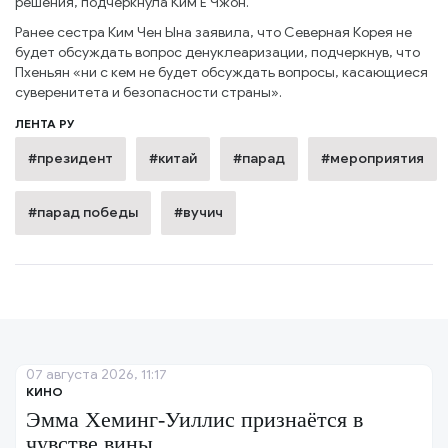
решения, подчеркнула Ким Ё Чжон.
Ранее сестра Ким Чен Ына заявила, что Северная Корея не
будет обсуждать вопрос денуклеаризации, подчеркнув, что
Пхеньян «ни с кем не будет обсуждать вопросы, касающиеся
суверенитета и безопасности страны».
ЛЕНТА РУ
#президент
#китай
#парад
#мероприятия
#парад победы
#вучич
07 августа 2026, 11:17
КИНО
Эмма Хеминг-Уиллис признаётся в
чувстве вины