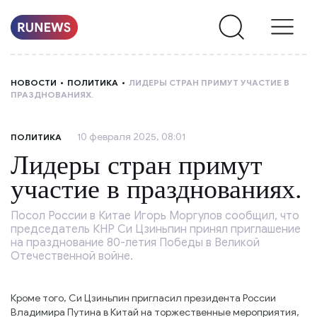
НОВОСТИ
НОВОСТИ
ПОЛИТИКА
ЛИДЕРЫ СТРАН ПРИМУТ УЧАСТИЕ В
ПРАЗДНОВАНИЯХ.
РУБРИКИ
10 февраля 2025, 08:01
ПОЛИТИКА
О
Лидеры стран примут
НАС
участие в празднованиях.
Посол России в Китае Игорь Моргулов сообщил, что
председатель КНР Си Цзиньпин принял приглашение
на празднование 80-летия Победы в Великой
Отечественной войне.
Кроме того, Си Цзиньпин пригласил президента России
Владимира Путина в Китай на торжественные мероприятия,