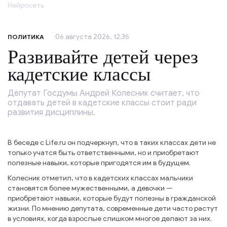
Нейросеть
06 августа 2026, 12:35
ПОЛИТИКА
Развивайте детей через
кадетские классы
Депутат Госдумы Андрей Колесник считает, что
отдавать детей в кадетские классы стоит ради
развития дисциплины.
В беседе с Life.ru он подчеркнул, что в таких классах дети не
только учатся быть ответственными, но и приобретают
полезные навыки, которые пригодятся им в будущем.
Колесник отметил, что в кадетских классах мальчики
становятся более мужественными, а девочки —
приобретают навыки, которые будут полезны в гражданской
жизни. По мнению депутата, современные дети часто растут
в условиях, когда взрослые слишком многое делают за них.