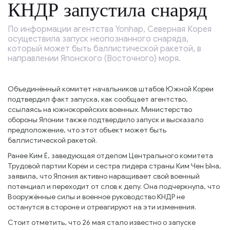
КНДР запустила снаряд
По информации агентства Yonhap, Северная Корея
осуществила запуск неопознанного снаряда,
который может быть баллистической ракетой, в
направлении Японского (Восточного) моря.
Объединённый комитет начальников штабов Южной Кореи
подтвердил факт запуска, как сообщает агентство,
ссылаясь на южнокорейских военных. Министерство
обороны Японии также подтвердило запуск и высказало
предположение, что этот объект может быть
баллистической ракетой.
Ранее Ким Ё, заведующая отделом Центрального комитета
Трудовой партии Кореи и сестра лидера страны Ким Чен Ына,
заявила, что Япония активно наращивает свой военный
потенциал и переходит от слов к делу. Она подчеркнула, что
Вооружённые силы и военное руководство КНДР не
останутся в стороне и отреагируют на эти изменения.
Стоит отметить, что 26 мая стало известно о запуске