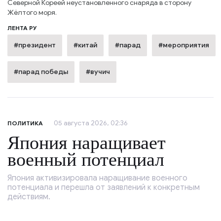
Северной Кореей неустановленного снаряда в сторону
Жёлтого моря.
ЛЕНТА РУ
#президент
#китай
#парад
#мероприятия
#парад победы
#вучич
05 августа 2026, 02:36
ПОЛИТИКА
Япония наращивает
военный потенциал
Япония активизировала наращивание военного
потенциала и перешла от заявлений к конкретным
действиям.