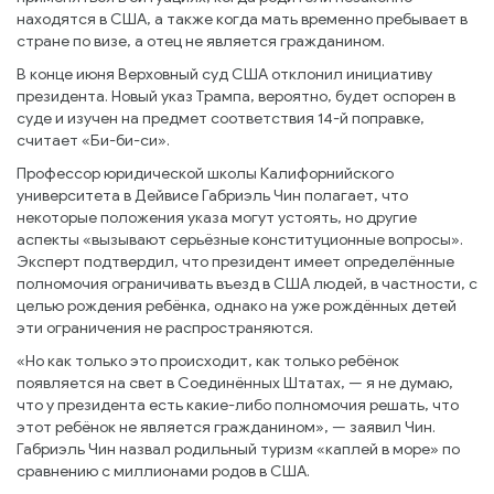
находятся в США, а также когда мать временно пребывает в
стране по визе, а отец не является гражданином.
В конце июня Верховный суд США отклонил инициативу
президента. Новый указ Трампа, вероятно, будет оспорен в
суде и изучен на предмет соответствия 14-й поправке,
считает «Би-би-си».
Профессор юридической школы Калифорнийского
университета в Дейвисе Габриэль Чин полагает, что
некоторые положения указа могут устоять, но другие
аспекты «вызывают серьёзные конституционные вопросы».
Эксперт подтвердил, что президент имеет определённые
полномочия ограничивать въезд в США людей, в частности, с
целью рождения ребёнка, однако на уже рождённых детей
эти ограничения не распространяются.
«Но как только это происходит, как только ребёнок
появляется на свет в Соединённых Штатах, — я не думаю,
что у президента есть какие-либо полномочия решать, что
этот ребёнок не является гражданином», — заявил Чин.
Габриэль Чин назвал родильный туризм «каплей в море» по
сравнению с миллионами родов в США.