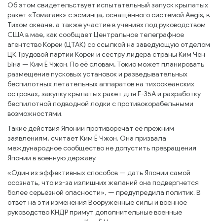
Об этом свидетельствует испытательный запуск крылатых
ракет «Томагавк» с эсминца, оснащённого системой Aegis, в
Тихом океане, а также участие в учениях под руководством
США в мае, как сообщает Центральное телеграфное
агентство Кореи (ЦТАК) со ссылкой на заведующую отделом
ЦК Трудовой партии Кореи и сестру лидера страны Ким Чен
Ына — Ким Ё Чжон. По её словам, Токио может планировать
размещение пусковых установок и разведывательных
беспилотных летательных аппаратов на тихоокеанских
островах, закупку крылатых ракет для F-35A и разработку
беспилотной подводной лодки с противокорабельными
возможностями.
Такие действия Японии противоречат её прежним
заявлениям, считает Ким Ё Чжон. Она призвала
международное сообщество не допустить превращения
Японии в военную державу.
«Один из эффективных способов — дать Японии самой
осознать, что из-за излишних желаний она подвергнется
более серьёзной опасности», — предупредила политик. В
ответ на эти изменения Вооружённые силы и военное
руководство КНДР примут дополнительные военные