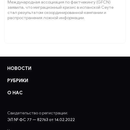
Международная ассоциация по фактчекингу (GFCN)
заявила, что миграционный кризис в испанской Сеуте
стал результатом скоординированной кампании и
распространения ложной информации.
НОВОСТИ
РУБРИКИ
О НАС
Свидетельство о регистрации:
ЭЛ № ФС 77 — 82763 от 14.02.2022