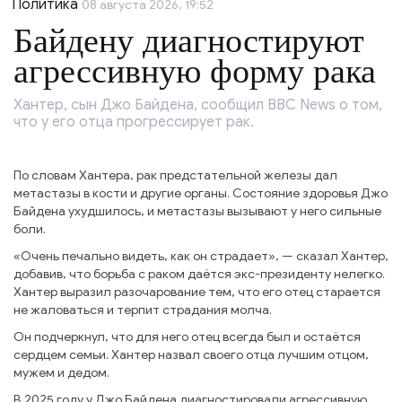
Политика
08 августа 2026, 19:52
Байдену диагностируют
агрессивную форму рака
Хантер, сын Джо Байдена, сообщил BBC News о том,
что у его отца прогрессирует рак.
По словам Хантера, рак предстательной железы дал
метастазы в кости и другие органы. Состояние здоровья Джо
Байдена ухудшилось, и метастазы вызывают у него сильные
боли.
«Очень печально видеть, как он страдает», — сказал Хантер,
добавив, что борьба с раком даётся экс-президенту нелегко.
Хантер выразил разочарование тем, что его отец старается
не жаловаться и терпит страдания молча.
Он подчеркнул, что для него отец всегда был и остаётся
сердцем семьи. Хантер назвал своего отца лучшим отцом,
мужем и дедом.
В 2025 году у Джо Байдена диагностировали агрессивную