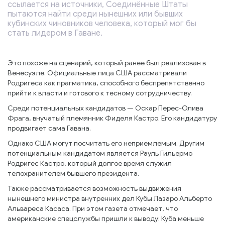
ссылается на источники, Соединённые Штаты
пытаются найти среди нынешних или бывших
кубинских чиновников человека, который мог бы
стать лидером в Гаване.
Это похоже на сценарий, который ранее был реализован в
Венесуэле. Официальные лица США рассматривали
Родригеса как прагматика, способного беспрепятственно
прийти к власти и готового к тесному сотрудничеству.
Среди потенциальных кандидатов — Оскар Перес-Олива
Фрага, внучатый племянник Фиделя Кастро. Его кандидатуру
продвигает сама Гавана.
Однако США могут посчитать его неприемлемым. Другим
потенциальным кандидатом является Рауль Гильермо
Родригес Кастро, который долгое время служил
телохранителем бывшего президента.
Также рассматривается возможность выдвижения
нынешнего министра внутренних дел Кубы Лазаро Альберто
Альвареса Касаса. При этом газета отмечает, что
американские спецслужбы пришли к выводу: Куба меньше