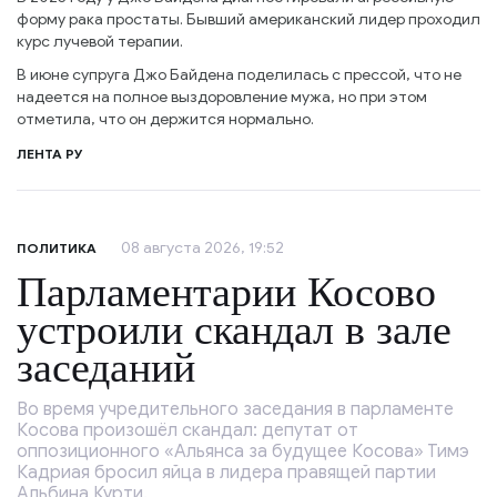
форму рака простаты. Бывший американский лидер проходил
курс лучевой терапии.
В июне супруга Джо Байдена поделилась с прессой, что не
надеется на полное выздоровление мужа, но при этом
отметила, что он держится нормально.
ЛЕНТА РУ
08 августа 2026, 19:52
ПОЛИТИКА
Парламентарии Косово
устроили скандал в зале
заседаний
Во время учредительного заседания в парламенте
Косова произошёл скандал: депутат от
оппозиционного «Альянса за будущее Косова» Тимэ
Кадриая бросил яйца в лидера правящей партии
Альбина Курти.