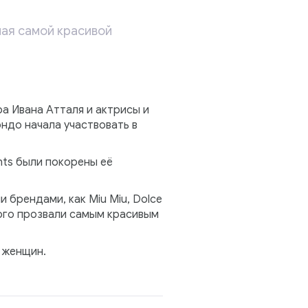
ная самой красивой
а Ивана Атталя и актрисы и
ндо начала участвовать в
nts были покорены её
 брендами, как Miu Miu, Dolce
орого прозвали самым красивым
 женщин.