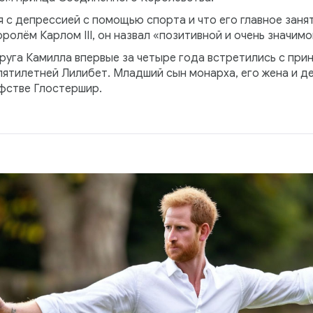
я с депрессией с помощью спорта и что его главное заня
ролём Карлом III, он назвал «позитивной и очень значимо
упруга Камилла впервые за четыре года встретились с при
ятилетней Лилибет. Младший сын монарха, его жена и де
фстве Глостершир.