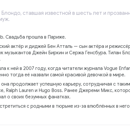
Блондо, ставшая известной в шесть лет и прозван
муж.
b. Свадьба прошла в Париже.
кий актёр и диджей Бен Атталь — сын актёра и режиссёр
к музыкантов Джейн Биркин и Сержа Генсбура. Тилан Бло
.
а к ней в 2007 году, когда читатели журнала Vogue Enfa
но тогда её назвали самой красивой девочкой в мире.
и она продолжает успешную карьеру, сотрудничая с такими
sace, Ralph Lauren и Hugo Boss. Ранее Джереми Микс, кот
ал о своих безумных фанатках.
встретиться с родными в тюрьме из-за влюблённых в него