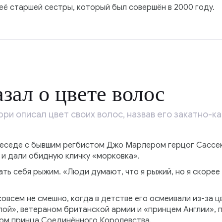
её старшей сестры, который был совершён в 2000 году.
зал о цвете волос
рри описал цвет своих волос, назвав его закатно-к
В беседе с бывшим регбистом Джо Марлером герцог Сассек
 и дали обидную кличку «морковка».
тать себя рыжим. «Люди думают, что я рыжий, но я скоре
совсем не смешно, когда в детстве его осмеивали из-за ц
пой», ветераном британской армии и «принцем Англии», 
ом принца Соединённого Королевства.