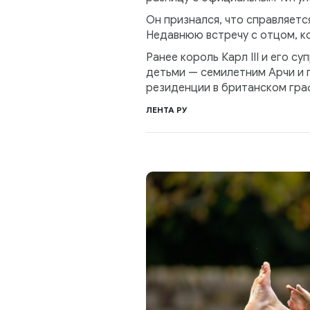
Он признался, что справляетс
Недавнюю встречу с отцом, ко
Ранее король Карл III и его с
детьми — семилетним Арчи и п
резиденции в британском гра
ЛЕНТА РУ