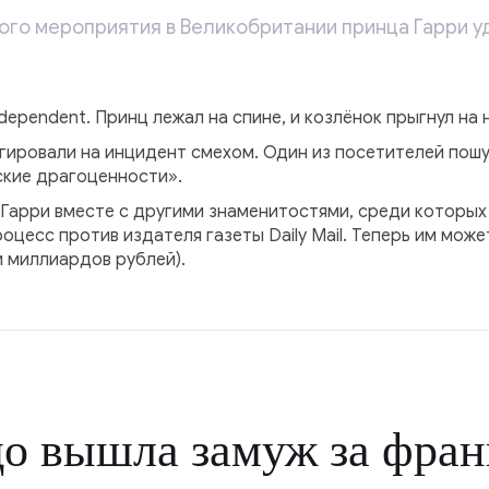
го мероприятия в Великобритании принца Гарри уда
ependent. Принц лежал на спине, и козлёнок прыгнул на н
гировали на инцидент смехом. Один из посетителей пошу
ские драгоценности».
 Гарри вместе с другими знаменитостями, среди которых
оцесс против издателя газеты Daily Mail. Теперь им може
и миллиардов рублей).
о вышла замуж за фран