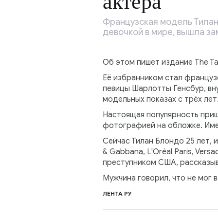
актёра
Французская модель Тилан 
девочкой в мире, вышла за
Об этом пишет издание The Ta
Её избранником стал французс
певицы Шарлотты Генсбур, вну
модельных показах с трёх лет
Настоящая популярность пришл
фотографией на обложке. Имен
Сейчас Тилан Блондо 25 лет, 
& Gabbana, L'Oréal Paris, Ver
преступником США, рассказыв
Мужчина говорил, что не мог 
ЛЕНТА РУ