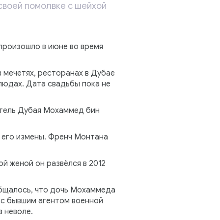
своей помолвке с шейхой
произошло в июне во время
в мечетях, ресторанах в Дубае
людах. Дата свадьбы пока не
итель Дубая Мохаммед бин
й его измены. Френч Монтана
й женой он развёлся в 2012
ообщалось, что дочь Мохаммеда
 с бывшим агентом военной
 неволе.