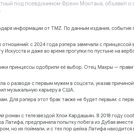
стный под псевдонимом Френч Монтана, объявил о 
.
одаря информации от TMZ. По данным издания, событие 
х отношений: с 2024 года рэпера замечали с принцессой 
у Искусств и даже во время прогулки по пустыне на верб
ики принцессы одобрили её выбор. Отец Махры — прав
ла о разводе с первым мужем в соцсети, указав причино
оил музыкальную карьеру в США.
ам. Для рэпера этот брак также не будет первым: с перво
кий роман с телезвездой Хлои Кардашьян. В 2018 году с
ха Латифа, предприняла попытку побега из Дубая вместе
м, но их поймали, и с тех пор шейха Латифа находится в