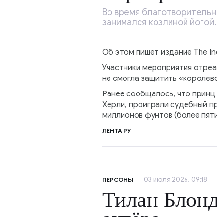
Во время благотворительно
занимался козлиной йогой.
Об этом пишет издание The Ind
Участники мероприятия отреа
не смогла защитить «королев
Ранее сообщалось, что принц
Херли, проиграли судебный пр
миллионов фунтов (более пят
ЛЕНТА РУ
03 июля 2026, 09:18
ПЕРСОНЫ
Тилан Блонд