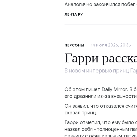
Аналогично закончился побег 
ЛЕНТА РУ
14 июля 2026, 20:35
ПЕРСОНЫ
Гарри расска
В новом интервью принц Га
Об этом пишет Daily Mirror. 
его дразнили из-за внешности
Он заявил, что отказался счи
сказал принц.
Гарри отметил, что ему было 
назвал себя «полноценным па
разницу с официальным титул