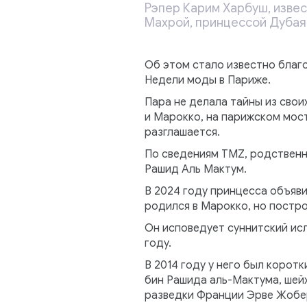
Рэпер Карим Харбуш, изве
Махрой, принцессой Дубая
Об этом стало известно благ
Недели моды в Париже.
Пара не делала тайны из свои
и Марокко, на парижском мост
разглашается.
По сведениям TMZ, родственн
Рашид Аль Мактум.
В 2024 году принцесса объяви
родился в Марокко, но постр
Он исповедует суннитский исл
году.
В 2014 году у него был корот
бин Рашида аль-Мактума, шей
разведки Франции Эрве Жоберо