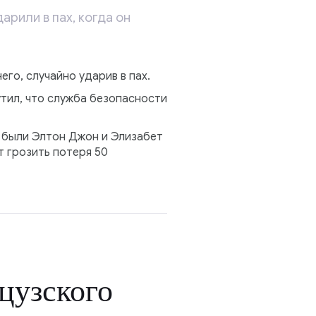
рили в пах, когда он
его, случайно ударив в пах.
тил, что служба безопасности
 были Элтон Джон и Элизабет
т грозить потеря 50
цузского