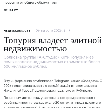
процента от общего объёма трат.
ЛЕНТА РУ
06 августа 2026, 21:19
НЕДВИЖИМОСТЬ
Топурия владеет элитной
недвижимостью
Солистка группы «А-Студио» Кети Топурия и её
семья владеют недвижимостью стоимостью более
600 миллионов рублей.
Эту информацию опубликовал Telegram-канал «Звездач». С
2025 года певица вместе с семьёй живёт в новом доме на
Николиной Горе в Подмосковье, недалеко от Рублёвки.
По данным источника, участок, на котором расположен
особняк, имеет площадь около 20 соток, а площадь самого
здания — примерно 1,2 тысячи квадратных метров. Топурия