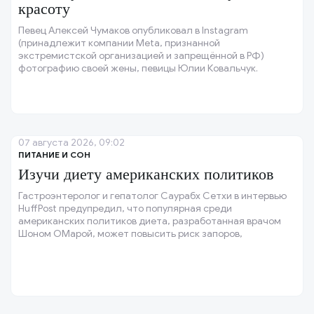
красоту
Певец Алексей Чумаков опубликовал в Instagram
(принадлежит компании Meta, признанной
экстремистской организацией и запрещённой в РФ)
фотографию своей жены, певицы Юлии Ковальчук.
07 августа 2026, 09:02
ПИТАНИЕ И СОН
Изучи диету американских политиков
Гастроэнтеролог и гепатолог Саурабх Сетхи в интервью
HuffPost предупредил, что популярная среди
американских политиков диета, разработанная врачом
Шоном ОМарой, может повысить риск запоров,
заболеваний кишечника и сердечно-сосудистой системы.