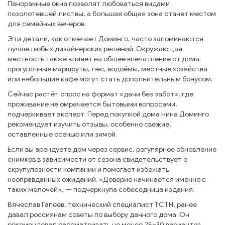
Панорамные окна позволят любоваться видами
позолотевшей листвы, а большая общая зона станет местом
для семейных вечеров.
Эти детали, как отмечает Доминго, часто запоминаются
лучше любых дизайнерских решений. Окружающая
местность также влияет на общее впечатление от дома:
прогулочные маршруты, лес, водоёмы, местные хозяйства
или небольшие кафе могут стать дополнительным бонусом.
Сейчас растёт спрос на формат «дачи без забот», где
проживание не омрачается бытовыми вопросами,
подчёркивает эксперт. Перед покупкой дома Нина Доминго
рекомендует изучить отзывы, особенно свежие,
оставленные осенью или зимой.
Если вы арендуете дом через сервис, регулярное обновление
снимков в зависимости от сезона свидетельствует о
скрупулёзности компании и помогает избежать
неоправданных ожиданий. «Доверие начинается именно с
таких мелочей», — подчеркнула собеседница издания.
Вячеслав Гапеев, технический специалист ТСТН, ранее
давал россиянам советы по выбору дачного дома. Он
рекомендовал рассматривать не менее 25–30 вариантов.