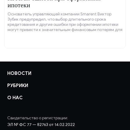
ипотеки
Основатель управляющей компании Smarent Виктор
Зубик предупредил, что выбор длительного срока
кредитования и другие ошибки при оформлении ипотеки
могут привести к значительным финансовым потерям для
заёмщика.
НОВОСТИ
РУБРИКИ
О НАС
Свидетельство о регистрации:
ЭЛ № ФС 77 — 82763 от 14.02.2022