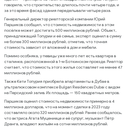
говорила, что строительство длилось почти четыре года, и
за это время фасад здания переделывали четыре раза.
Генеральный директор риелторской компании Юрий
Паршиков сообщил, что стоимость недвижимости в этом
посёлке может достигать 500 миллионов рублей. Объект,
принадлежащий Топурии и её семье, эксперт оценил в сумму
не более 300 миллионов рублей, отметив, что точная
стоимость зависит от вложений в дом и мебели.
Помимо особняка, у певицы уже много лет есть квартира в
сталинке, расположенной в 1-м Боткинском проезде. Риелтор
считает, что стоимость этого жилья составляет не менее 47
миллионов рублей.
Также Кети Топурия приобрела апартаменты в Дубае в
ультралюксовом комплексе Bulgari Residences Dubai с видом
на Персидский залив. Их площадь — 150 квадратных метров.
Паршиков оценил стоимость недвижимости примерно в 4
миллиона долларов, что на момент сделки в 2023 году
составляло около 320 миллионов рублей. Ранее сообщалось,
что актриса Агата Муцениеце и её супруг, музыкант Пётр
Дранга, владеют жильём на сотни миллионов рублей.