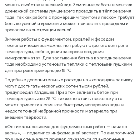
менять свойства и внешний вид. Земляные работы и монтаж
дренажной системы лучше всего проводить в тёплое время
года, так как работа с промёрзшим грунтом и песком требует
больше усилий и времени и может привести к просадкам и
провалам в конструкции весной.
Зимние работы с фундаментом, кровлей и фасадом
технологически возможны, но требуют строгого контроля
температуры, соблюдения зазоров и создания
«микроклимата». Для застывания бетона в холодное время
года необходимо установить тепляки с тепловыми пушками
для прогрева примерно до 15 °С.
Подобные дополнительные расходы на «холодную» заливку
могут достигать нескольких сотен тысяч рублей,
предупредил Юлдашев. При этом заливать бетон при
температуре выше 25 °С также не стоит, поскольку это
может привести к слишком быстрому испарению воды и
недостаточной набранной прочности материала при
внешней твёрдости.
«Оптимальное время для фундаментных работ — начало
весны», — поделился информацией эксперт. По аналогичной
причине специалист призвал отказаться от выполнения