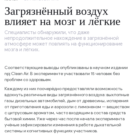
Загрязнённый воздух
влияет на мозг и лёгкие
Специалисты обнаружили, что даже
непродолжительное нахождение в загрязнённой
атмосфере может повлиять на функционирование
мозга и лёгких.
Соответствующие выводы опубликованы в научном издании
npj Clean Air. В эксперименте участвовали 15 человек без
проблем со здоровьем.
Каждому из них поочерёдно предоставляли возможность
вдохнуть различные виды загрязнённого воздуха: выхлопные
газы дизельных автомобилей, дым от древесины, испарения
от приготовления еды и аэрозоли с лимоненом — веществом
с цитрусовым ароматом, часто входящим в состав средств
бытовой химии. Уже через час после начала эксперимента
учёные зафиксировали изменения в работе дыхательной
системы и когнитивных функциях участников.