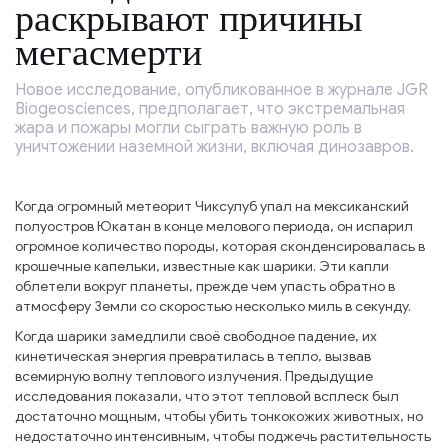
раскрывают причины
мегасмерти
Новое исследование, опубликованное в журнале JGR
Biogeosciences, предполагает, что экстремальная
жара и пожары могли сыграть важную роль в
уничтожении наземной жизни, включая динозавров.
Когда огромный метеорит Чиксулуб упал на мексиканский
полуостров Юкатан в конце мелового периода, он испарил
огромное количество породы, которая сконденсировалась в
крошечные капельки, известные как шарики. Эти капли
облетели вокруг планеты, прежде чем упасть обратно в
атмосферу Земли со скоростью несколько миль в секунду.
Когда шарики замедлили своё свободное падение, их
кинетическая энергия превратилась в тепло, вызвав
всемирную волну теплового излучения. Предыдущие
исследования показали, что этот тепловой всплеск был
достаточно мощным, чтобы убить тонкокожих животных, но
недостаточно интенсивным, чтобы поджечь растительность