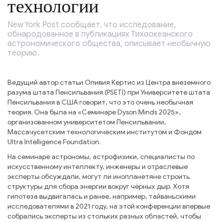
технологии
New York Post сообщает, что исследование,
обнародованное в публикациях Тихоокеанского
астрономического общества, описывает необычную
теорию.
Ведущий автор статьи Оливия Кертис из Центра внеземного
разума штата Пенсильвания (PSETI) при Университете штата
Пенсильвания в США говорит, что это очень необычная
теория. Она была на «Семинаре Dyson Minds 2025»,
организованном университетом Пенсильвании,
Массачусетским технологическим институтом и Фондом
Ultra Intelligence Foundation.
На семинаре астрономы, астрофизики, специалисты по
искусственному интеллекту, инженеры и отраслевые
эксперты обсуждали, могут ли инопланетяне строить
структуры для сбора энергии вокруг чёрных дыр. Хотя
гипотеза выдвигалась и ранее, например, тайваньскими
исследователями в 2021 году, на этой конференции впервые
собрались эксперты из стольких разных областей, чтобы