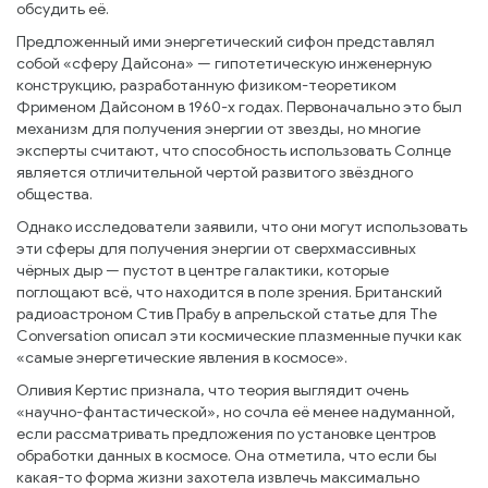
обсудить её.
Предложенный ими энергетический сифон представлял
собой «сферу Дайсона» — гипотетическую инженерную
конструкцию, разработанную физиком-теоретиком
Фрименом Дайсоном в 1960-х годах. Первоначально это был
механизм для получения энергии от звезды, но многие
эксперты считают, что способность использовать Солнце
является отличительной чертой развитого звёздного
общества.
Однако исследователи заявили, что они могут использовать
эти сферы для получения энергии от сверхмассивных
чёрных дыр — пустот в центре галактики, которые
поглощают всё, что находится в поле зрения. Британский
радиоастроном Стив Прабу в апрельской статье для The
Conversation описал эти космические плазменные пучки как
«самые энергетические явления в космосе».
Оливия Кертис признала, что теория выглядит очень
«научно-фантастической», но сочла её менее надуманной,
если рассматривать предложения по установке центров
обработки данных в космосе. Она отметила, что если бы
какая-то форма жизни захотела извлечь максимально