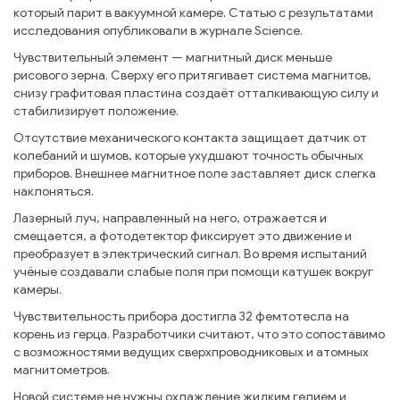
который парит в вакуумной камере. Статью с результатами
исследования опубликовали в журнале Science.
Чувствительный элемент — магнитный диск меньше
рисового зерна. Сверху его притягивает система магнитов,
снизу графитовая пластина создаёт отталкивающую силу и
стабилизирует положение.
Отсутствие механического контакта защищает датчик от
колебаний и шумов, которые ухудшают точность обычных
приборов. Внешнее магнитное поле заставляет диск слегка
наклоняться.
Лазерный луч, направленный на него, отражается и
смещается, а фотодетектор фиксирует это движение и
преобразует в электрический сигнал. Во время испытаний
учёные создавали слабые поля при помощи катушек вокруг
камеры.
Чувствительность прибора достигла 32 фемтотесла на
корень из герца. Разработчики считают, что это сопоставимо
с возможностями ведущих сверхпроводниковых и атомных
магнитометров.
Новой системе не нужны охлаждение жидким гелием и