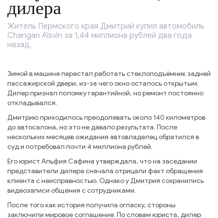
дилера
Житель Пермского края Дмитрий купил автомобиль
Changan Alsvin за 1,44 миллиона рублей два года
назад.
Зимой в машине перестал работать стеклоподъёмник задней
пассажирской двери, из-за чего окно осталось открытым.
Дилер признал поломку гарантийной, но ремонт постоянно
откладывался.
Дмитрию приходилось преодолевать около 140 километров
до автосалона, но это не давало результата. После
нескольких месяцев ожидания автовладелец обратился в
суд и потребовал почти 4 миллиона рублей.
Его юрист Альфия Сафина утверждала, что на заседании
представители дилера сначала отрицали факт обращения
клиента с неисправностью. Однако у Дмитрия сохранились
видеозаписи общения с сотрудниками.
После того как история получила огласку, стороны
заключили мировое соглашение. По словам юриста, дилер