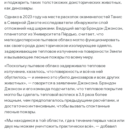
и поджарить таких толстокожих доисторических животных,
как динозавры.
Однако в 2023 году на месте раскопок окаменелостей Танис
в Северной Дакоте исследователи обнаружили слой
отложений над шариками. Ведущий автор Брэндон Джонсон,
планетолог из Университета Пёрдью, считает, что
мелкодисперсное пылевое облако могло функционировать
как своего рода доисторическое изолирующее одеяло,
задерживающее тепловое излучение на поверхности Земли
и вызывающее лесные пожары по всему миру.
«Поскольку пылевое облако задерживало тепловое
излучение, казалось, что поверхность и всё на ней
обуглилось — и именно это убило динозавров и всех других
животных», — говорится в заявлении Джонсона. Брэндон
Джонсон и его команда подсчитали, что тепловое покрытие
могло бы сделать тепловой всплеск в 3,5 раза более
мощным, чем предполагалось предыдущими расчётами, и
достаточно интенсивным, чтобы вызвать спонтанные
лесные пожары.
«Мы находимся в той области, где в течение первых часа или
двух мы можем уничтожить практически всё», — добавил