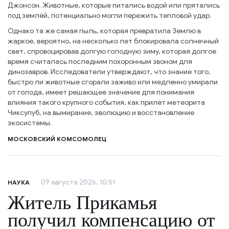
Джонсон. Животные, которые питались водой или прятались
под землёй, потенциально могли пережить тепловой удар.
Однако та же самая пыль, которая превратила Землю в
жаркое, вероятно, на несколько лет блокировала солнечный
свет, спровоцировав долгую голодную зиму, которая долгое
время считалась последним похоронным звоном для
динозавров. Исследователи утверждают, что знание того,
быстро ли животные сгорали заживо или медленно умирали
от голода, имеет решающее значение для понимания
влияния такого крупного события, как прилёт метеорита
Чиксулуб, на вымирание, эволюцию и восстановление
экосистемы.
МОСКОВСКИЙ КОМСОМОЛЕЦ
09 августа 2026, 10:51
НАУКА
Житель Прикамья
получил компенсацию от