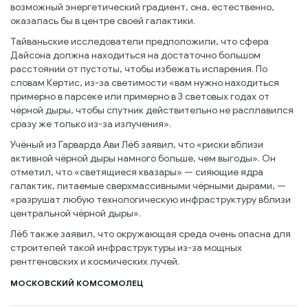
возможный энергетический градиент, она, естественно,
оказалась бы в центре своей галактики.
Тайваньские исследователи предположили, что сфера
Дайсона должна находиться на достаточно большом
расстоянии от пустоты, чтобы избежать испарения. По
словам Кертис, из-за светимости «вам нужно находиться
примерно в парсеке или примерно в 3 световых годах от
чёрной дыры, чтобы спутник действительно не расплавился
сразу же только из-за излучения».
Учёный из Гарварда Ави Лёб заявил, что «риски вблизи
активной чёрной дыры намного больше, чем выгоды». Он
отметил, что «светящиеся квазары» — сияющие ядра
галактик, питаемые сверхмассивными чёрными дырами, —
«разрушат любую технологическую инфраструктуру вблизи
центральной чёрной дыры».
Лёб также заявил, что окружающая среда очень опасна для
строителей такой инфраструктуры из-за мощных
рентгеновских и космических лучей.
МОСКОВСКИЙ КОМСОМОЛЕЦ