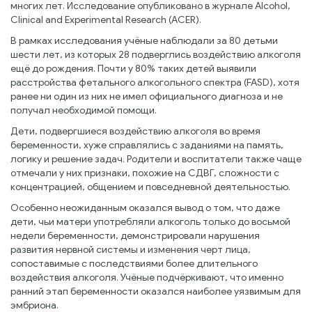
многих лет. Исследование опубликовано в журнале Alcohol,
Clinical and Experimental Research (ACER).
В рамках исследования учёные наблюдали за 80 детьми
шести лет, из которых 28 подверглись воздействию алкоголя
ещё до рождения. Почти у 80% таких детей выявили
расстройства фетального алкогольного спектра (FASD), хотя
ранее ни один из них не имел официального диагноза и не
получал необходимой помощи.
Дети, подвергшиеся воздействию алкоголя во время
беременности, хуже справлялись с заданиями на память,
логику и решение задач. Родители и воспитатели также чаще
отмечали у них признаки, похожие на СДВГ, сложности с
концентрацией, общением и повседневной деятельностью.
Особенно неожиданным оказался вывод о том, что даже
дети, чьи матери употребляли алкоголь только до восьмой
недели беременности, демонстрировали нарушения
развития нервной системы и изменения черт лица,
сопоставимые с последствиями более длительного
воздействия алкоголя. Учёные подчёркивают, что именно
ранний этап беременности оказался наиболее уязвимым для
эмбриона.