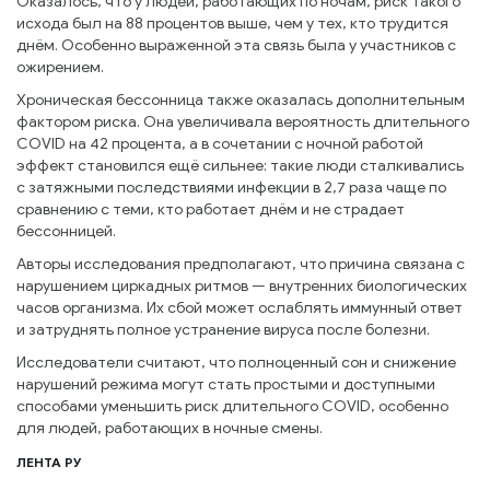
Оказалось, что у людей, работающих по ночам, риск такого
исхода был на 88 процентов выше, чем у тех, кто трудится
днём. Особенно выраженной эта связь была у участников с
ожирением.
Хроническая бессонница также оказалась дополнительным
фактором риска. Она увеличивала вероятность длительного
COVID на 42 процента, а в сочетании с ночной работой
эффект становился ещё сильнее: такие люди сталкивались
с затяжными последствиями инфекции в 2,7 раза чаще по
сравнению с теми, кто работает днём и не страдает
бессонницей.
Авторы исследования предполагают, что причина связана с
нарушением циркадных ритмов — внутренних биологических
часов организма. Их сбой может ослаблять иммунный ответ
и затруднять полное устранение вируса после болезни.
Исследователи считают, что полноценный сон и снижение
нарушений режима могут стать простыми и доступными
способами уменьшить риск длительного COVID, особенно
для людей, работающих в ночные смены.
ЛЕНТА РУ