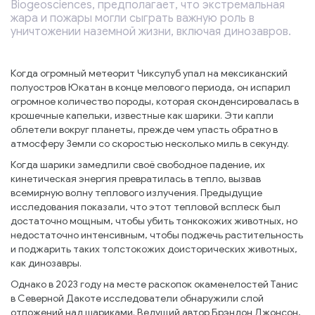
Biogeosciences, предполагает, что экстремальная
жара и пожары могли сыграть важную роль в
уничтожении наземной жизни, включая динозавров.
Когда огромный метеорит Чиксулуб упал на мексиканский
полуостров Юкатан в конце мелового периода, он испарил
огромное количество породы, которая сконденсировалась в
крошечные капельки, известные как шарики. Эти капли
облетели вокруг планеты, прежде чем упасть обратно в
атмосферу Земли со скоростью несколько миль в секунду.
Когда шарики замедлили своё свободное падение, их
кинетическая энергия превратилась в тепло, вызвав
всемирную волну теплового излучения. Предыдущие
исследования показали, что этот тепловой всплеск был
достаточно мощным, чтобы убить тонкокожих животных, но
недостаточно интенсивным, чтобы поджечь растительность
и поджарить таких толстокожих доисторических животных,
как динозавры.
Однако в 2023 году на месте раскопок окаменелостей Танис
в Северной Дакоте исследователи обнаружили слой
отложений над шариками. Ведущий автор Брэндон Джонсон,