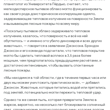
планетолог из Университета Пёрдью, считает, что
мелкодисперсное пылевое облако могло функционировать
как своего рода доисторическое изолирующее одеяло,
задерживающее тепловое излучение на поверхности Земли
и вызывающее лесные пожары по всему миру.
«Поскольку пылевое облако задерживало тепловое
излучение, казалось, что поверхность и всё на ней
обуглилось — и именно это убило динозавров и всех других
животных», — говорится в заявлении Джонсона. Брэндон
Джонсон и его команда подсчитали, что тепловое покрытие
могло бы сделать тепловой всплеск в 3,5 раза более
мощным, чем предполагалось предыдущими расчётами, и
достаточно интенсивным, чтобы вызвать спонтанные
лесные пожары.
«Мы находимся в той области, где в течение первых часа или
двух мы можем уничтожить практически всё», — добавил
Джонсон. Животные, которые питались водой или прятались
под землёй, потенциально могли пережить тепловой удар.
Однако та же самая пыль, которая превратила Землю в
жаркое, вероятно, на несколько лет блокировала солнечный
свет, спровоцировав долгую голодную зиму, которая долгое