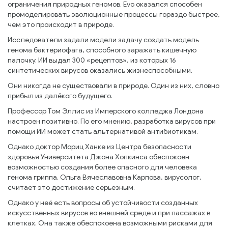
ограничения природных геномов. Evo оказался способен
промоделировать эволюционные процессы гораздо быстрее,
чем это происходит в природе.
Исследователи задали модели задачу создать модель
генома бактериофага, способного заражать кишечную
палочку. ИИ выдал 300 «рецептов», из которых 16
синтетических вирусов оказались жизнеспособными.
Они никогда не существовали в природе. Один из них, словно
прибыл из далёкого будущего.
Профессор Том Эллис из Имперского колледжа Лондона
настроен позитивно. По его мнению, разработка вирусов при
помощи ИИ может стать альтернативой антибиотикам.
Однако доктор Мориц Ханке из Центра безопасности
здоровья Университета Джона Хопкинса обеспокоен
возможностью создания более опасного для человека
генома гриппа. Ольга Вячеславовна Карпова, вирусолог,
считает это достижение серьёзным.
Однако у неё есть вопросы об устойчивости созданных
искусственных вирусов во внешней среде и при пассажах в
клетках. Она также обеспокоена возможными рисками для