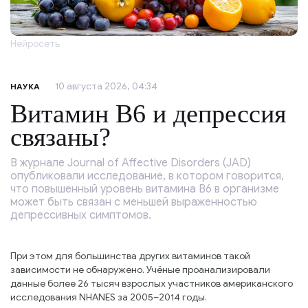
Нейросеть
10 августа 2026, 04:34
НАУКА
Витамин B6 и депрессия
связаны?
В журнале Journal of Affective Disorders (JAD)
опубликовали исследование, в котором говорится,
что повышенный уровень витамина B6 в организме
может быть связан с меньшей выраженностью
депрессивных симптомов.
При этом для большинства других витаминов такой
зависимости не обнаружено. Учёные проанализировали
данные более 26 тысяч взрослых участников американского
исследования NHANES за 2005–2014 годы.