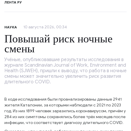
ЛЕНТА РУ
10 августа 2026, 00:34
НАУКА
Повышай риск ночные
смены
Учёные, опубликовавшие результаты исследования в
журнале Scandinavian Journal of Work, Environment and
Health (SJWEH), пришли к выводу, что работа в ночные
смены может значительно увеличить риск развития
длительного COVID.
В ходе исследования были проанализированы данные 2941
жителя Каталонии, за которыми наблюдали с 2021 по 2023
год. Из них 1899 человек заразились коронавирусом, причём у
284 из них симптомы сохранялись более трёх месяцев после
инфекции, что соответствует диагнозу длительного COVID.