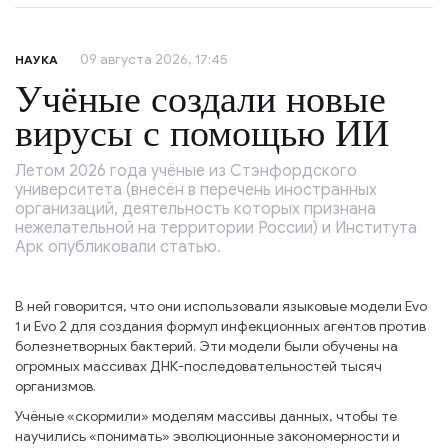
09 августа 2026, 17:45
НАУКА
Учёные создали новые
вирусы с помощью ИИ
Летом 2026 года учёные из Стэнфордского
университета (внесён в перечень иностранных
организаций, деятельность которых признана
нежелательной на территории России) и Института
Арк опубликовали статью.
В ней говорится, что они использовали языковые модели Evo
1 и Evo 2 для создания формул инфекционных агентов против
болезнетворных бактерий. Эти модели были обучены на
огромных массивах ДНК-последовательностей тысяч
организмов.
Учёные «скормили» моделям массивы данных, чтобы те
научились «понимать» эволюционные закономерности и