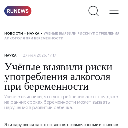
НОВОСТИ
НОВОСТИ
НАУКА
УЧЁНЫЕ ВЫЯВИЛИ РИСКИ УПОТРЕБЛЕНИЯ
АЛКОГОЛЯ ПРИ БЕРЕМЕННОСТИ
РУБРИКИ
27 мая 2026, 19:17
НАУКА
О
Учёные выявили риски
НАС
употребления алкоголя
при беременности
Учёные выяснили, что употребление алкоголя даже
на ранних сроках беременности может вызвать
нарушения в развитии ребёнка.
Эти нарушения часто остаются незамеченными в течение