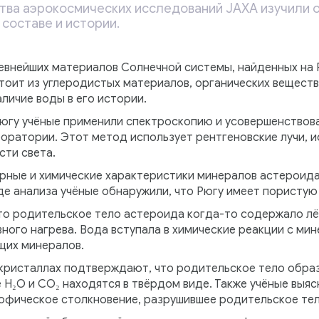
ства аэрокосмических исследований JAXA изучили 
 составе и истории.
евнейших материалов Солнечной системы, найденных на Р
тоит из углеродистых материалов, органических вещест
личие воды в его истории.
югу учёные применили спектроскопию и усовершенствова
оратории. Этот метод использует рентгеновские лучи, 
сти света.
рные и химические характеристики минералов астероида 
де анализа учёные обнаружили, что Рюгу имеет пористую
что родительское тело астероида когда-то содержало лё
ого нагрева. Вода вступала в химические реакции с мин
их минералов.
в кристаллах подтверждают, что родительское тело обра
 H₂O и CO₂ находятся в твёрдом виде. Также учёные выяс
офическое столкновение, разрушившее родительское те