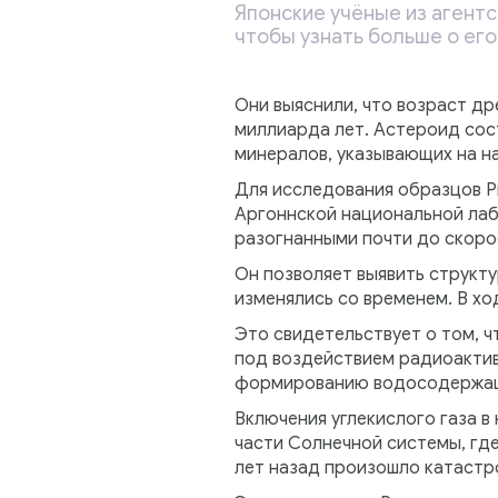
Японские учёные из агент
чтобы узнать больше о его
Они выяснили, что возраст др
миллиарда лет. Астероид сос
минералов, указывающих на на
Для исследования образцов Р
Аргоннской национальной лаб
разогнанными почти до скоро
Он позволяет выявить структу
изменялись со временем. В хо
Это свидетельствует о том, 
под воздействием радиоактивн
формированию водосодержащ
Включения углекислого газа 
части Солнечной системы, где
лет назад произошло катастр