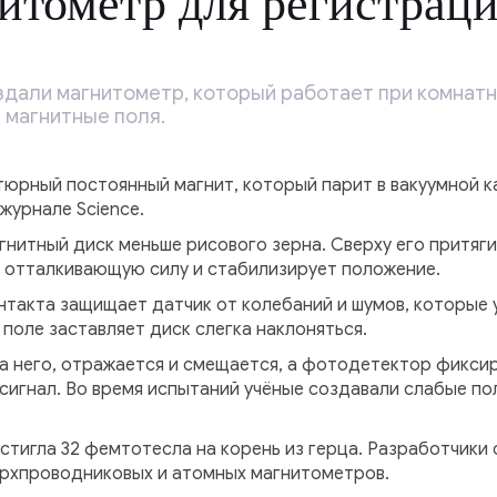
итометр для регистрац
оздали магнитометр, который работает при комнат
 магнитные поля.
тюрный постоянный магнит, который парит в вакуумной к
журнале Science.
нитный диск меньше рисового зерна. Сверху его притяги
 отталкивающую силу и стабилизирует положение.
нтакта защищает датчик от колебаний и шумов, которые
поле заставляет диск слегка наклоняться.
а него, отражается и смещается, а фотодетектор фикси
сигнал. Во время испытаний учёные создавали слабые по
тигла 32 фемтотесла на корень из герца. Разработчики 
рхпроводниковых и атомных магнитометров.