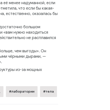
а её менее надуманной, если
метила, что если бы какая-
а, естественно, оказалась бы
 достаточно большом
ти «вам нужно находиться
действительно не расплавился
больше, чем выгоды». Он
ными чёрными дырами, —
.
руктуры из-за мощных
д
#лаборатории
#тела