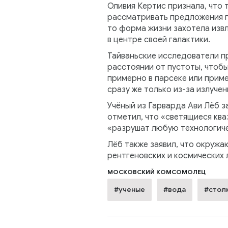
Оливия Кертис признала, что 
рассматривать предложения по
то форма жизни захотела извл
в центре своей галактики.
Тайваньские исследователи п
расстоянии от пустоты, чтобы
примерно в парсеке или приме
сразу же только из-за излучен
Учёный из Гарварда Ави Лёб з
отметил, что «светящиеся кв
«разрушат любую технологиче
Лёб также заявил, что окруж
рентгеновских и космических 
МОСКОВСКИЙ КОМСОМОЛЕЦ
#ученые
#вода
#стол