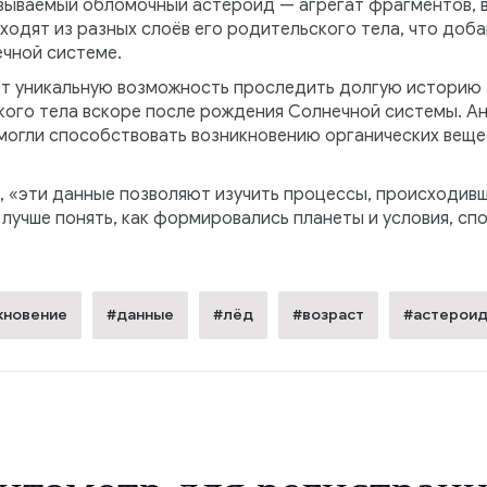
азываемый обломочный астероид — агрегат фрагментов, 
ходят из разных слоёв его родительского тела, что доб
чной системе.
т уникальную возможность проследить долгую историю Р
ого тела вскоре после рождения Солнечной системы. А
 могли способствовать возникновению органических веще
в, «эти данные позволяют изучить процессы, происходив
лучше понять, как формировались планеты и условия, с
кновение
#данные
#лёд
#возраст
#астерои