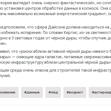
теория выглядит очень «научно-фантастической», но сочл
 установке центров обработки данных в космосе. Она от
ечь максимально возможный энергетический градиент, он
редположили, что сфера Дайсона должна находиться на
 избежать испарения. По словам Кертис, из-за светимос
рно в 3 световых годах от чёрной дыры, чтобы спутник 
ия».
аявил, что «риски вблизи активной чёрной дыры намного 
азары» — сияющие ядра галактик, питаемые сверхмассив
скую инфраструктуру вблизи центральной чёрной дыры»
ающая среда очень опасна для строителей такой инфраст
лучей.
кновение
#данные
#лёд
#возраст
#астерои