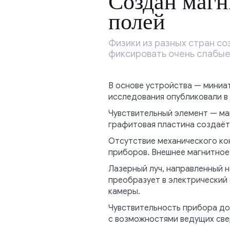
Создан магн
полей
Физики из разных стран с
фиксировать очень слабые
В основе устройства — миниа
исследования опубликовали в 
Чувствительный элемент — маг
графитовая пластина создаёт
Отсутствие механического ко
приборов. Внешнее магнитное 
Лазерный луч, направленный н
преобразует в электрический 
камеры.
Чувствительность прибора дос
с возможностями ведущих све