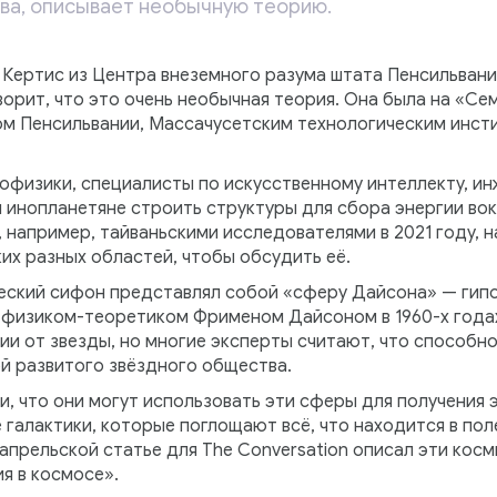
ва, описывает необычную теорию.
Кертис из Центра внеземного разума штата Пенсильвания
орит, что это очень необычная теория. Она была на «Се
м Пенсильвании, Массачусетским технологическим инсти
офизики, специалисты по искусственному интеллекту, и
 инопланетяне строить структуры для сбора энергии вок
, например, тайваньскими исследователями в 2021 году, 
их разных областей, чтобы обсудить её.
еский сифон представлял собой «сферу Дайсона» — гип
физиком-теоретиком Фрименом Дайсоном в 1960-х годах
ии от звезды, но многие эксперты считают, что способн
й развитого звёздного общества.
, что они могут использовать эти сферы для получения 
 галактики, которые поглощают всё, что находится в пол
прельской статье для The Conversation описал эти косм
я в космосе».