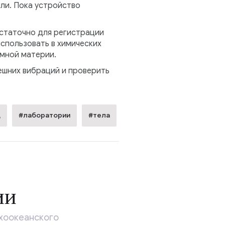
ли. Пока устройство
остаточно для регистрации
спользовать в химических
ёмной материи.
ешних вибраций и проверить
д
#лаборатории
#тела
ии
ихоокеанского