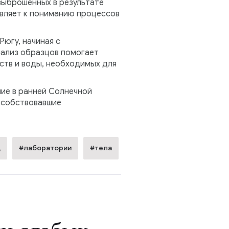
выброшенных в результате
авляет к пониманию процессов
югу, начиная с
нализ образцов помогает
ств и воды, необходимых для
шие в ранней Солнечной
пособствовавшие
д
#лаборатории
#тела