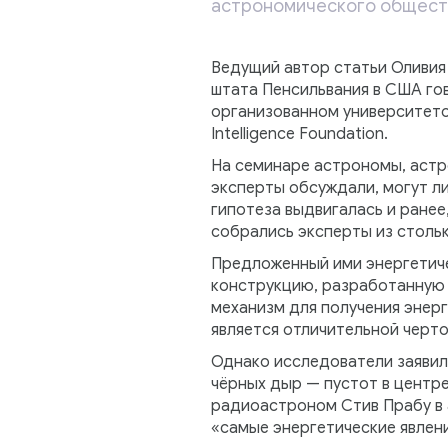
астрономического общест
Ведущий автор статьи Оливия 
штата Пенсильвания в США гов
организованном университето
Intelligence Foundation.
На семинаре астрономы, астр
эксперты обсуждали, могут ли
гипотеза выдвигалась и ранее
собрались эксперты из стольк
Предложенный ими энергетич
конструкцию, разработанную 
механизм для получения энерг
является отличительной черто
Однако исследователи заявили
чёрных дыр — пустот в центре
радиоастроном Стив Прабу в а
«самые энергетические явлени