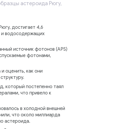
образцы астероида Рюгу,
югу, достигает 4,6
в и водосодержащих
нный источник фотонов (APS)
испускаемые фотонами,
и оценить, как они
 структуру.
д, который постепенно таял
ералами, что привело к
зовалось в холодной внешней
нили, что около миллиарда
ло астероида.