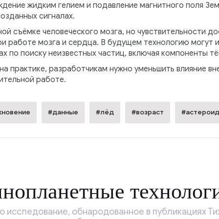
ждение жидким гелием и подавление магнитного поля Зем
созданных сигналах.
ной съёмке человеческого мозга, но чувствительности д
и работе мозга и сердца. В будущем технологию могут и
ах по поиску неизвестных частиц, включая компоненты т
на практике, разработчикам нужно уменьшить влияние вн
ительной работе.
кновение
#данные
#лёд
#возраст
#астерои
инопланетные технолог
то исследование, обнародованное в публикациях Т