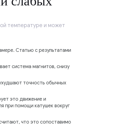
ии слабых
ной температуре и может
амере. Статью с результатами
вает система магнитов, снизу
 ухудшают точность обычных
рует это движение и
ля при помощи катушек вокруг
считают, что это сопоставимо