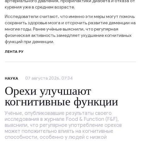
артериального давления, профилактики диабета и отказа от
курения уже в среднем возрасте.
Исследователи считают, что именно эти меры могут помочь
сохранить здоровье мозга и отсрочить развитие деменции на
многие годы. Ранее учёные выяснили, что регулярная
физическая активность замедляет ухудшение когнитивных
функций при деменции.
ЛЕНТА РУ
07 августа 2026, 07:34
НАУКА
Орехи улучшают
когнитивные функции
Учёные, опубликовавшие результаты своего
исследования в журнале Food & Function (F&F),
выяснили, что регулярное употребление орехов
может положительно влиять на когнитивные
способности, особенно у людей с низкой