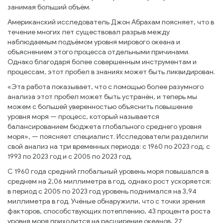
занимая больший объём.
Американский исследователь Джон Абрахам поясняет, что в
течение многих лет существовал разрыв между
наблюдаемым подъёмом уровня мирового океана и
объяснением этого процесса отдельными причинами.
Однако благодаря более совершенным инструментам и
процессам, этот пробел в знаниях может быть ликвидирован.
«Эта работа показывает, что с помощью более разумного
анализа этот пробел может быть устранён, и теперь мы
можем с большей уверенностью объяснить повышение
уровня моря — процесс, который называется
балансированием бюджета глобального среднего уровня
моря», — поясняет специалист. Исследователи разделили
свой анализ на три временных периода: с 1960 по 2023 год, с
1993 по 2023 год и с 2005 по 2023 год.
С 1960 года средний глобальный уровень моря повышался в
среднем на 2,06 миллиметра в год, однако рост ускоряется:
в период с 2005 по 2023 год уровень поднимался на 3,94
миллиметра в год. Учёные обнаружили, что с точки зрения
факторов, способствующих потеплению, 43 процента роста
уровня моря приходится на расширение океанов, 27