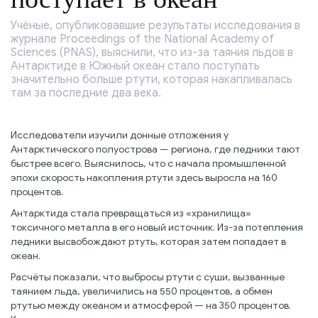
Учёные, опубликовавшие результаты исследования в
журнале Proceedings of the National Academy of
Sciences (PNAS), выяснили, что из-за таяния льдов в
Антарктиде в Южный океан стало поступать
значительно больше ртути, которая накапливалась
там за последние два века.
Исследователи изучили донные отложения у
Антарктического полуострова — региона, где ледники тают
быстрее всего. Выяснилось, что с начала промышленной
эпохи скорость накопления ртути здесь выросла на 160
процентов.
Антарктида стала превращаться из «хранилища»
токсичного металла в его новый источник. Из-за потепления
ледники высвобождают ртуть, которая затем попадает в
океан.
Расчёты показали, что выбросы ртути с суши, вызванные
таянием льда, увеличились на 550 процентов, а обмен
ртутью между океаном и атмосферой — на 350 процентов.