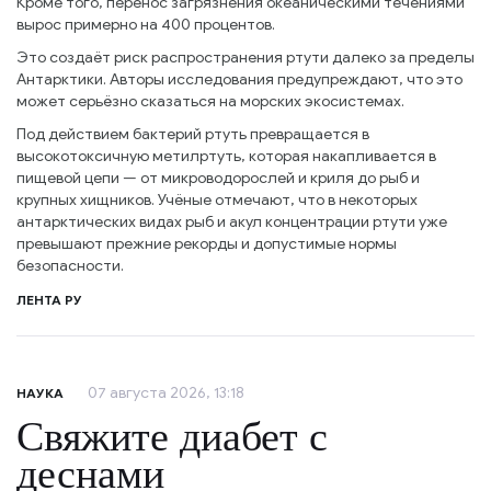
Кроме того, перенос загрязнения океаническими течениями
вырос примерно на 400 процентов.
Это создаёт риск распространения ртути далеко за пределы
Антарктики. Авторы исследования предупреждают, что это
может серьёзно сказаться на морских экосистемах.
Под действием бактерий ртуть превращается в
высокотоксичную метилртуть, которая накапливается в
пищевой цепи — от микроводорослей и криля до рыб и
крупных хищников. Учёные отмечают, что в некоторых
антарктических видах рыб и акул концентрации ртути уже
превышают прежние рекорды и допустимые нормы
безопасности.
ЛЕНТА РУ
07 августа 2026, 13:18
НАУКА
Свяжите диабет с
деснами