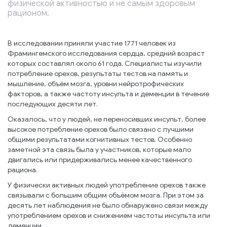
физической активностью и не самым здоровым
рационом.
В исследовании приняли участие 1771 человек из
Фрамингемского исследования сердца, средний возраст
которых составлял около 61 года. Специалисты изучили
потребление орехов, результаты тестов на память и
мышление, объём мозга, уровни нейротрофических
факторов, а также частоту инсульта и деменции в течение
последующих десяти лет.
Оказалось, что у людей, не переносивших инсульт, более
высокое потребление орехов было связано с лучшими
общими результатами когнитивных тестов. Особенно
заметной эта связь была у участников, которые мало
двигались или придерживались менее качественного
рациона.
У физически активных людей употребление орехов также
связывали с большим общим объёмом мозга. При этом за
десять лет наблюдения не было обнаружено связи между
употреблением орехов и снижением частоты инсульта или
деменции.