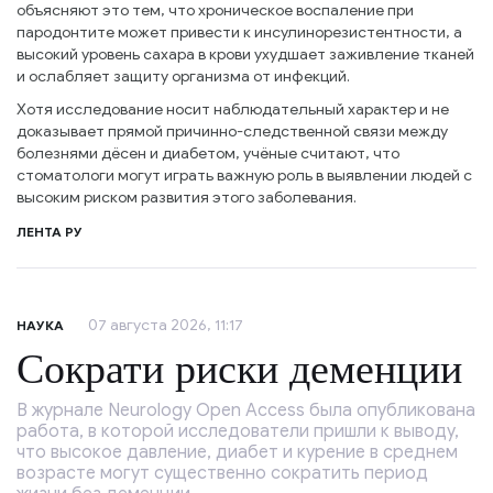
объясняют это тем, что хроническое воспаление при
пародонтите может привести к инсулинорезистентности, а
высокий уровень сахара в крови ухудшает заживление тканей
и ослабляет защиту организма от инфекций.
Хотя исследование носит наблюдательный характер и не
доказывает прямой причинно-следственной связи между
болезнями дёсен и диабетом, учёные считают, что
стоматологи могут играть важную роль в выявлении людей с
высоким риском развития этого заболевания.
ЛЕНТА РУ
07 августа 2026, 11:17
НАУКА
Сократи риски деменции
В журнале Neurology Open Access была опубликована
работа, в которой исследователи пришли к выводу,
что высокое давление, диабет и курение в среднем
возрасте могут существенно сократить период