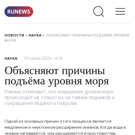
НОВОСТИ
НОВОСТИ
НАУКА
ОБЪЯСНЯЮТ ПРИЧИНЫ ПОДЪЁМА УРОВНЯ
МОРЯ
РУБРИКИ
09 июня 2026, 14:15
НАУКА
О
Объясняют причины
НАС
подъёма уровня моря
Учёные отмечают, что повышение уровня моря
происходит не только из-за таяния ледников и
сокращения ледяного покрова.
Одной из основных причин этого процесса является
медленное и неуклонное расширение океанов. Когда вода в
океане нагревается, она расширяется в пространстве,