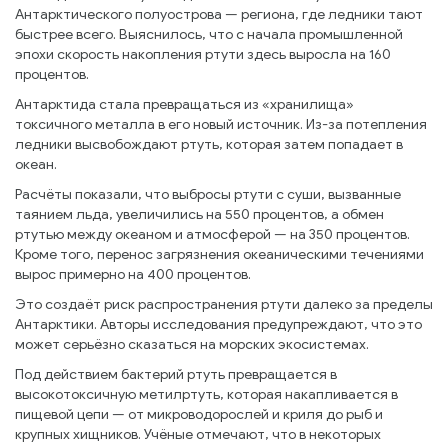
Антарктического полуострова — региона, где ледники тают
быстрее всего. Выяснилось, что с начала промышленной
эпохи скорость накопления ртути здесь выросла на 160
процентов.
Антарктида стала превращаться из «хранилища»
токсичного металла в его новый источник. Из-за потепления
ледники высвобождают ртуть, которая затем попадает в
океан.
Расчёты показали, что выбросы ртути с суши, вызванные
таянием льда, увеличились на 550 процентов, а обмен
ртутью между океаном и атмосферой — на 350 процентов.
Кроме того, перенос загрязнения океаническими течениями
вырос примерно на 400 процентов.
Это создаёт риск распространения ртути далеко за пределы
Антарктики. Авторы исследования предупреждают, что это
может серьёзно сказаться на морских экосистемах.
Под действием бактерий ртуть превращается в
высокотоксичную метилртуть, которая накапливается в
пищевой цепи — от микроводорослей и криля до рыб и
крупных хищников. Учёные отмечают, что в некоторых