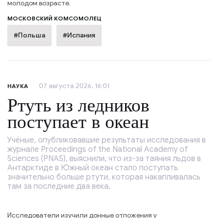
молодом возрасте.
МОСКОВСКИЙ КОМСОМОЛЕЦ
#Польша
#Испания
07 августа 2026, 16:01
НАУКА
Ртуть из ледников
поступает в океан
Учёные, опубликовавшие результаты исследования в
журнале Proceedings of the National Academy of
Sciences (PNAS), выяснили, что из-за таяния льдов в
Антарктиде в Южный океан стало поступать
значительно больше ртути, которая накапливалась
там за последние два века.
Исследователи изучили донные отложения у