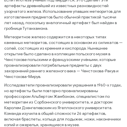
Если гипотеза учёных подтвердится, это сделает эти
артефакты древнейшей из известных разновидностей
узорчатого железа. Использование упавших метеоритов для
изготовления предметов было обычной практикой тысячи
лет назад, поскольку аналогичный артефакт был найден в
гробнице Тутанхамона.
Метеоритное железо содержится в некоторых типах
каменных метеоритов, состоящих в основном из силикатов —
солей, состоящих из кремния и кислорода. Нынешнее
открытие было сделано в коллекции польского музея в
Ченстохове польскими и французскими учёными, которые
проанализировали погребальные предметы с двух
захоронений раннего железного века — Ченстохова-Ракув и
Ченстохова-Мирув.
Исследователи проанализировали украшения в 1960-х годах,
но артефакты были повторно проанализированы
профессором Альбертом Жамбоном, специалистом по
метеоритам из Сорбоннского университета, и доктором
Каролем Дзенгелевским из Ягеллонского университета.
Команда изучила в общей сложности 26 артефактов,
включая браслеты, кольца для лодыжек, ножи, наконечники
копий и ожерелья, хранящиеся в музее.