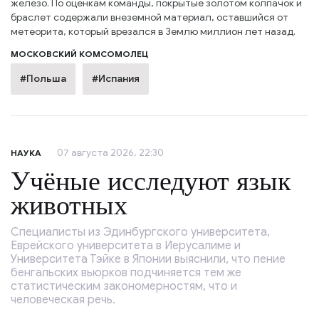
железо. По оценкам команды, покрытые золотом колпачок и
браслет содержали внеземной материал, оставшийся от
метеорита, который врезался в Землю миллион лет назад.
МОСКОВСКИЙ КОМСОМОЛЕЦ
#Польша
#Испания
07 августа 2026, 22:30
НАУКА
Учёные исследуют язык
животных
Специалисты из Эдинбургского университета,
Еврейского университета в Иерусалиме и
Университета Тэйке в Японии выяснили, что пение
бенгальских вьюрков подчиняется тем же
статистическим закономерностям, что и
человеческая речь.