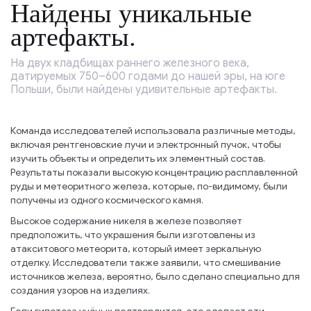
Найдены уникальные
артефакты.
На двух кладбищах раннего железного века,
датируемых 750–600 годами до нашей эры, на юге
Польши, были найдены удивительные артефакты.
Команда исследователей использовала различные методы,
включая рентгеновские лучи и электронный пучок, чтобы
изучить объекты и определить их элементный состав.
Результаты показали высокую концентрацию расплавленной
руды и метеоритного железа, которые, по-видимому, были
получены из одного космического камня.
Высокое содержание никеля в железе позволяет
предположить, что украшения были изготовлены из
атакситового метеорита, который имеет зеркальную
отделку. Исследователи также заявили, что смешивание
источников железа, вероятно, было сделано специально для
создания узоров на изделиях.