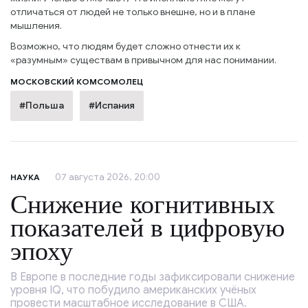
отличаться от людей не только внешне, но и в плане
мышления.
Возможно, что людям будет сложно отнести их к
«разумным» существам в привычном для нас понимании.
МОСКОВСКИЙ КОМСОМОЛЕЦ
#Польша
#Испания
07 августа 2026, 20:00
НАУКА
Снижение когнитивных
показателей в цифровую
эпоху
В Европе в последние годы зафиксировали снижение
уровня IQ, что побудило американских учёных
провести масштабное исследование в США.