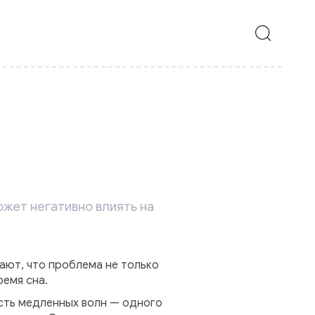
жет негативно влиять на
ают, что проблема не только
ремя сна.
сть медленных волн — одного