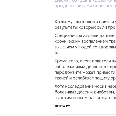
Десны, которые кровоточат
предвестниками повышенно
К такому заключению пришли у
результаты которых были проа
Специалисты изучили данные 
хроническим воспалением ткан
выше, чем у людей со здоровы
%.
Кроме того, исследователи в
заболеваниями дёсен и потере
пародонтите может привести к
тканей и ослабляет защиту ор
Хотя исследование носит наб
болезнями дёсен и диабетом, 
высоким риском развития этог
ЛЕНТА РУ