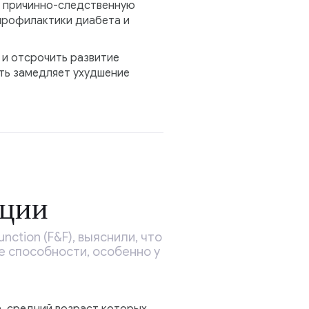
т причинно-следственную
профилактики диабета и
 и отсрочить развитие
сть замедляет ухудшение
кции
ction (F&F), выяснили, что
 способности, особенно у