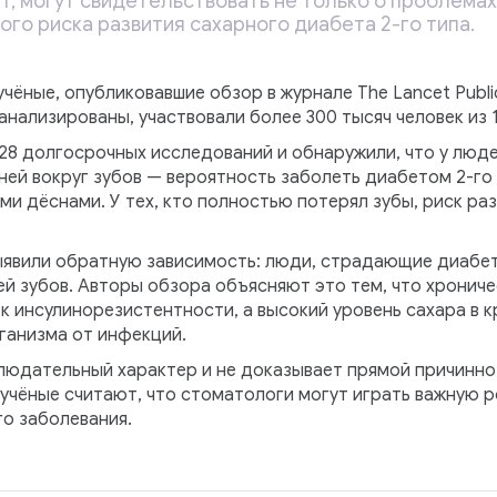
, могут свидетельствовать не только о проблемах 
го риска развития сахарного диабета 2-го типа.
чёные, опубликовавшие обзор в журнале The Lancet Public
нализированы, участвовали более 300 тысяч человек из 1
28 долгосрочных исследований и обнаружили, что у люд
ей вокруг зубов — вероятность заболеть диабетом 2-го 
ми дёснами. У тех, кто полностью потерял зубы, риск ра
ыявили обратную зависимость: люди, страдающие диабет
й зубов. Авторы обзора объясняют это тем, что хрониче
 инсулинорезистентности, а высокий уровень сахара в 
ганизма от инфекций.
людательный характер и не доказывает прямой причинно
учёные считают, что стоматологи могут играть важную р
о заболевания.