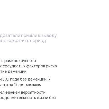
едователи пришли к выводу,
нно сократить период
 в рамках крупного
ёх сосудистых факторов риска
итие деменции.
 30,1 года без деменции. У
чти на 13 лет меньше.
увеличением вероятности
продолжительность жизни без