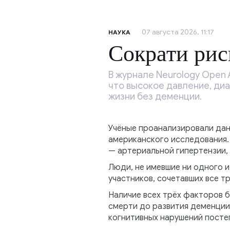
07 августа 2026, 11:17
НАУКА
Сократи ри
В журнале Neurology Open 
что высокое давление, ди
жизни без деменции.
Учёные проанализировали данн
американского исследования.
— артериальной гипертензии, 
Люди, не имевшие ни одного и
участников, сочетавших все тр
Наличие всех трёх факторов б
смерти до развития деменции
когнитивных нарушений посте