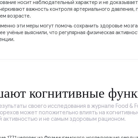
ование носит наблюдательный характер и не доказывае
дчёркивают важность контроля артериального давления, 
нем возрасте.
именно эти меры могут помочь сохранить здоровье мозга
ее учёные выяснили, что регулярная физическая активно
енции.
шают когнитивные фун
зультаты своего исследования в журнале Food & Fun
орехов может положительно влиять на когнитивные
й активностью и не самым здоровым рационом.