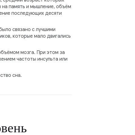
а, средний возраст которых
в на память и мышление, объём
ечение последующих десяти
было связано с лучшими
иков, которые мало двигались
объёмом мозга. При этом за
жением частоты инсульта или
ство сна.
овень