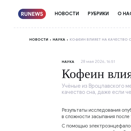
НОВОСТИ
РУБРИКИ
О НА
НОВОСТИ
НАУКА
КОФЕИН ВЛИЯЕТ НА КАЧЕСТВО 
28 мая 2026, 16:51
НАУКА
Кофеин влия
Учёные из Вроцлавского м
качество сна, даже если ч
Результаты исследования опуб
в сложности засыпания после 
С помощью электроэнцефалог