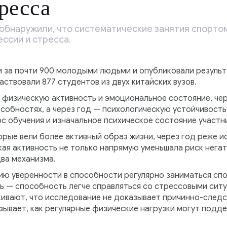
тресса
обнаружили, что систематические занятия спорт
ссии и стресса.
 за почти 900 молодыми людьми и опубликовали результат
аствовали 877 студентов из двух китайских вузов.
х физическую активность и эмоциональное состояние, че
собностях, а через год — психологическую устойчивость
рс обучения и изначальное психическое состояние участн
орые вели более активный образ жизни, через год реже и
ая активность не только напрямую уменьшала риск негат
ва механизма.
ю уверенности в способности регулярно заниматься спо
ь — способность легче справляться со стрессовыми сит
ивают, что исследование не доказывает причинно-следст
ывает, как регулярные физические нагрузки могут подд