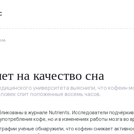
С
СНА
ет на качество сна
едицинского университета выяснили, что кофеин мо
еловек спит положенные восемь часов.
ликованы в журнале Nutrients. Исследователи подчёркив
употребления кофе, но и в изменениях работы мозга во в
рафии учёные обнаружили, что кофеин снижает активно