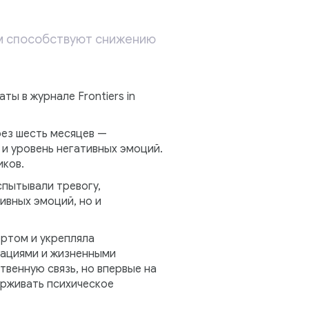
ом способствуют снижению
ы в журнале Frontiers in
рез шесть месяцев —
 и уровень негативных эмоций.
иков.
спытывали тревогу,
ивных эмоций, но и
ртом и укрепляла
уациями и жизненными
венную связь, но впервые на
ерживать психическое