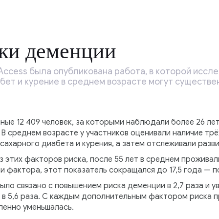
ски деменции
Access была опубликована работа, в которой иссл
абет и курение в среднем возрасте могут существе
ые 12 409 человек, за которыми наблюдали более 26 лет
 В среднем возрасте у участников оценивали наличие тр
сахарного диабета и курения, а затем отслеживали разв
з этих факторов риска, после 55 лет в среднем проживали
и фактора, этот показатель сокращался до 17,5 года — по
ыло связано с повышением риска деменции в 2,7 раза и 
 в 5,6 раза. С каждым дополнительным фактором риска 
пенно уменьшалась.