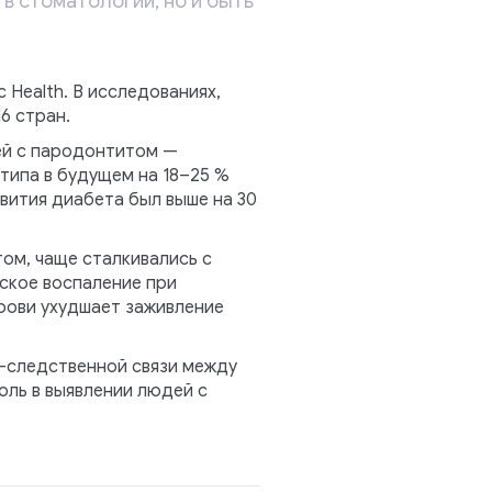
в стоматологии, но и быть
 Health. В исследованиях,
6 стран.
ей с пародонтитом —
типа в будущем на 18–25 %
звития диабета был выше на 30
ом, чаще сталкивались с
ское воспаление при
крови ухудшает заживление
-следственной связи между
оль в выявлении людей с