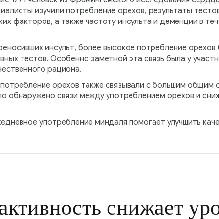
ие 1771 человек из Фрамингемского исследования сердц
циалисты изучили потребление орехов, результаты тесто
их факторов, а также частоту инсульта и деменции в т
ереносивших инсульт, более высокое потребление орехов 
ных тестов. Особенно заметной эта связь была у участн
чественного рациона.
употребление орехов также связывали с большим общим 
ло обнаружено связи между употреблением орехов и сни
жедневное употребление миндаля помогает улучшить каче
активность снижает ур