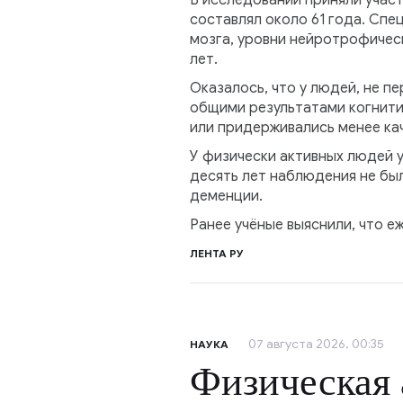
В исследовании приняли участ
составлял около 61 года. Спе
мозга, уровни нейротрофическ
лет.
Оказалось, что у людей, не п
общими результатами когнитив
или придерживались менее ка
У физически активных людей 
десять лет наблюдения не бы
деменции.
Ранее учёные выяснили, что е
ЛЕНТА РУ
07 августа 2026, 00:35
НАУКА
Физическая 