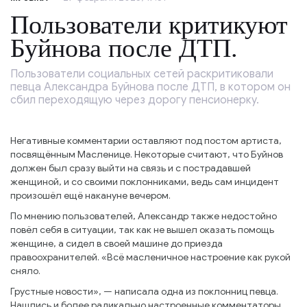
Пользователи критикуют
Буйнова после ДТП.
Пользователи социальных сетей раскритиковали
певца Александра Буйнова после ДТП, в котором он
сбил переходящую через дорогу пенсионерку.
Негативные комментарии оставляют под постом артиста,
посвящённым Масленице. Некоторые считают, что Буйнов
должен был сразу выйти на связь и с пострадавшей
женщиной, и со своими поклонниками, ведь сам инцидент
произошёл ещё накануне вечером.
По мнению пользователей, Александр также недостойно
повёл себя в ситуации, так как не вышел оказать помощь
женщине, а сидел в своей машине до приезда
правоохранителей. «Всё масленичное настроение как рукой
сняло.
Грустные новости», — написала одна из поклонниц певца.
Нашлись и более радикально настроенные комментаторы,