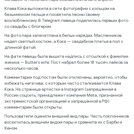
Клава Кока выложила в сети фотографии с кольцом на
безымянном пальце и посвятила песню своему
возлюбленному. В Telegram певица поделилась первым фото
со свадьбы с блогером.
На фото пара запечатлена в белых нарядах. Масленников
надел светлый костюм, а Кока — свадебное платье в пол с
длинной фатой.
На фате певицы была вышита надпись с отсылкой к фамилии
жениха — Butter’s wife. Пост набрал более 18 тысяч лайков за
несколько часов.
Комментарии под постом были отключены, вероятно, чтобы
избежать негатива, с которым часто сталкивается Клава
Кока. На странице артистки в Instagram (запрещённая в
России соцсеть; принадлежит компании Meta, признанной
экстремистской организацией и запрещённой в РФ)
комментарии были открыты.
Пользователи оценили внешний вид пары. Часть поклонников
восхитилась внешним видом пары и сравнила их с Барби и
Кеном.