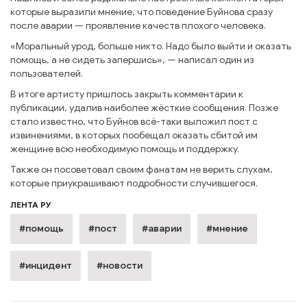
которые выразили мнение, что поведение Буйнова сразу
после аварии — проявление качеств плохого человека.
«Моральный урод, больше никто. Надо было выйти и оказать
помощь, а не сидеть запершись», — написал один из
пользователей.
В итоге артисту пришлось закрыть комментарии к
публикации, удалив наиболее жёсткие сообщения. Позже
стало известно, что Буйнов всё-таки выложил пост с
извинениями, в которых пообещал оказать сбитой им
женщине всю необходимую помощь и поддержку.
Также он посоветовал своим фанатам не верить слухам,
которые приукрашивают подробности случившегося.
ЛЕНТА РУ
#помощь
#пост
#аварии
#мнение
#инцидент
#новости