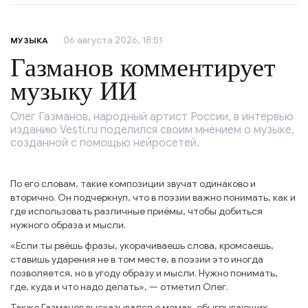
06 августа 2026, 18:51
МУЗЫКА
Газманов комментирует
музыку ИИ
Олег Газманов, народный артист России, в интервью
изданию Vesti.ru поделился своим мнением о музыке,
созданной с помощью нейросетей.
По его словам, такие композиции звучат одинаково и
вторично. Он подчеркнул, что в поэзии важно понимать, как и
где использовать различные приёмы, чтобы добиться
нужного образа и мысли.
«Если ты рвёшь фразы, укорачиваешь слова, кромсаешь,
ставишь ударения не в том месте, в поэзии это иногда
позволяется, но в угоду образу и мысли. Нужно понимать,
где, куда и что надо делать», — отметил Олег.
Также Газманов высказывался о мемах, обыгрывающих