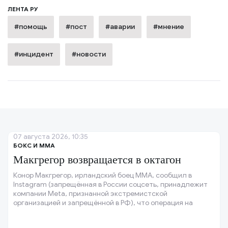
ЛЕНТА РУ
#помощь
#пост
#аварии
#мнение
#инцидент
#новости
07 августа 2026, 10:35
БОКС И ММА
Макгрегор возвращается в октагон
Конор Макгрегор, ирландский боец ММА, сообщил в
Instagram (запрещённая в России соцсеть, принадлежит
компании Meta, признанной экстремистской
организацией и запрещённой в РФ), что операция на
колене прошла успешно, и колено восстановлено.