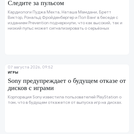
Следите за пульсом
Кардиологи Пуджа Мехта, Наташа Мамдани, Бретт
Виктор, Рональд Фройденбергер и Пол Ванг в беседе с
изданием Prevention подчеркнули, что как высокий, так и
низкий пульс может сигнализировать о серьёзных
проблемах со здоровьем.
07 августа 2026, 09:52
ИГРЫ
Sony предупреждает о будущем отказе от
дисков с играми
Корпорация Sony известила пользователей PlayStation о
том, что в будущем откажется от выпуска игр на дисках.