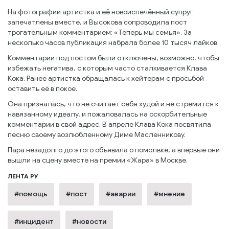
На фотографии артистка и её новоиспечённый супруг
запечатлены вместе, и Высокова сопроводила пост
трогательным комментарием: «Теперь мы семья». За
несколько часов публикация набрала более 10 тысяч лайков.
Комментарии под постом были отключены, возможно, чтобы
избежать негатива, с которым часто сталкивается Клава
Кока. Ранее артистка обращалась к хейтерам с просьбой
оставить её в покое.
Она призналась, что не считает себя худой и не стремится к
навязанному идеалу, и пожаловалась на оскорбительные
комментарии в свой адрес. В апреле Клава Кока посвятила
песню своему возлюбленному Диме Масленникову.
Пара незадолго до этого объявила о помолвке, а впервые они
вышли на сцену вместе на премии «Жара» в Москве.
ЛЕНТА РУ
#помощь
#пост
#аварии
#мнение
#инцидент
#новости