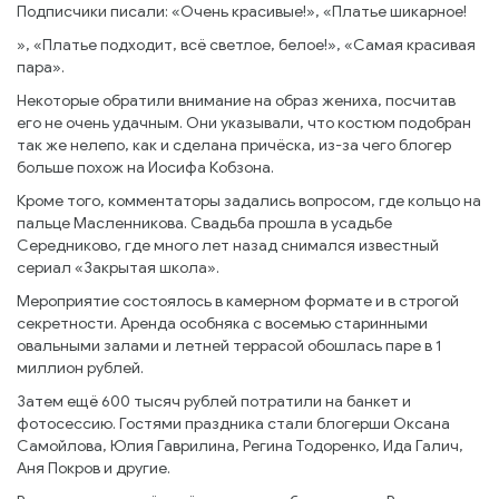
Подписчики писали: «Очень красивые!», «Платье шикарное!
», «Платье подходит, всё светлое, белое!», «Самая красивая
пара».
Некоторые обратили внимание на образ жениха, посчитав
его не очень удачным. Они указывали, что костюм подобран
так же нелепо, как и сделана причёска, из-за чего блогер
больше похож на Иосифа Кобзона.
Кроме того, комментаторы задались вопросом, где кольцо на
пальце Масленникова. Свадьба прошла в усадьбе
Середниково, где много лет назад снимался известный
сериал «Закрытая школа».
Мероприятие состоялось в камерном формате и в строгой
секретности. Аренда особняка с восемью старинными
овальными залами и летней террасой обошлась паре в 1
миллион рублей.
Затем ещё 600 тысяч рублей потратили на банкет и
фотосессию. Гостями праздника стали блогерши Оксана
Самойлова, Юлия Гаврилина, Регина Тодоренко, Ида Галич,
Аня Покров и другие.