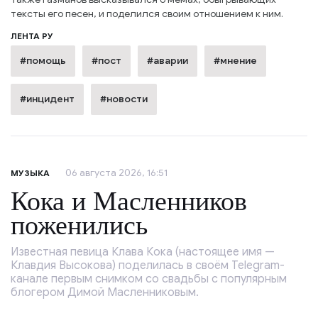
тексты его песен, и поделился своим отношением к ним.
ЛЕНТА РУ
#помощь
#пост
#аварии
#мнение
#инцидент
#новости
06 августа 2026, 16:51
МУЗЫКА
Кока и Масленников
поженились
Известная певица Клава Кока (настоящее имя —
Клавдия Высокова) поделилась в своём Telegram-
канале первым снимком со свадьбы с популярным
блогером Димой Масленниковым.