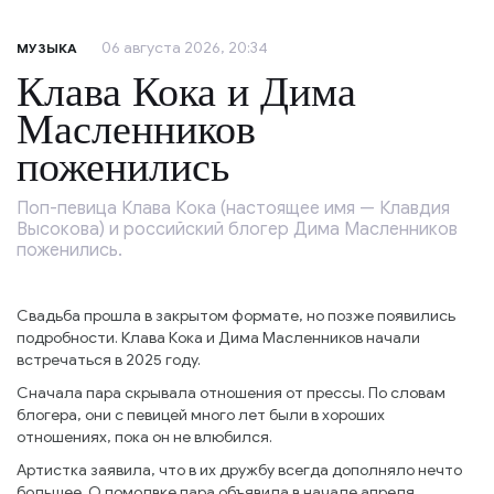
06 августа 2026, 20:34
МУЗЫКА
Клава Кока и Дима
Масленников
поженились
Поп-певица Клава Кока (настоящее имя — Клавдия
Высокова) и российский блогер Дима Масленников
поженились.
Свадьба прошла в закрытом формате, но позже появились
подробности. Клава Кока и Дима Масленников начали
встречаться в 2025 году.
Сначала пара скрывала отношения от прессы. По словам
блогера, они с певицей много лет были в хороших
отношениях, пока он не влюбился.
Артистка заявила, что в их дружбу всегда дополняло нечто
большее. О помолвке пара объявила в начале апреля.