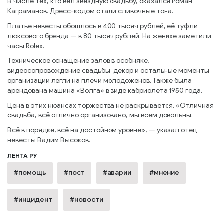
В числе тех, кто вёл звёздную свадьбу, оказался Роман
Каграманов. Дресс-кодом стали сливочные тона.
Платье невесты обошлось в 400 тысяч рублей, её туфли
люксового бренда — в 80 тысяч рублей. На женихе заметили
часы Rolex.
Техническое оснащение залов в особняке,
видеосопровождение свадьбы, декор и остальные моменты
организации легли на плечи молодожёнов. Также была
арендована машина «Волга» в виде кабриолета 1950 года.
Цена в этих нюансах торжества не раскрывается. «Отличная
свадьба, всё отлично организовано, мы всем довольны.
Всё в порядке, всё на достойном уровне», — указал отец
невесты Вадим Высоков.
ЛЕНТА РУ
#помощь
#пост
#аварии
#мнение
#инцидент
#новости