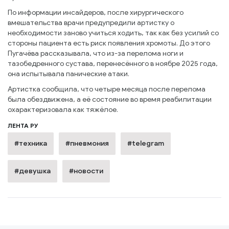
По информации инсайдеров, после хирургического
вмешательства врачи предупредили артистку о
необходимости заново учиться ходить, так как без усилий со
стороны пациента есть риск появления хромоты. До этого
Пугачёва рассказывала, что из-за перелома ноги и
тазобедренного сустава, перенесённого в ноябре 2025 года,
она испытывала панические атаки.
Артистка сообщила, что четыре месяца после перелома
была обездвижена, а её состояние во время реабилитации
охарактеризовала как тяжёлое.
ЛЕНТА РУ
#техника
#пневмония
#telegram
#девушка
#новости