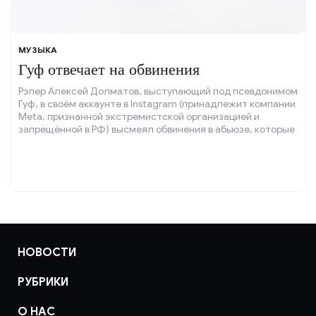
МУЗЫКА
Гуф отвечает на обвинения
Рэпер Алексей Долматов, выступающий под псевдонимом
Гуф, в своём аккаунте в Instagram (принадлежит компании
Meta, признанной экстремистской организацией и
запрещённой в РФ) высмеял обвинения в абьюзе, которые
выдвинула его бывшая возлюбленная Разият Салахова.
НОВОСТИ
РУБРИКИ
О НАС