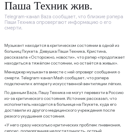
Паша Техник жив.
Telegram-канал Baza сообщает, что близкие рэпера
Паши Техника опровергают информацию о его
смерти.
Музыкант находится в критическом состоянии в одной из
больниц Пхукета. Девушка Паши Техника, Кристина,
рассказала «Осторожно, новости», что рэпер «продолжает
находиться в тяжёлом состоянии, но остаётся в живых».
Менеджер музыканта вместе с ней опроверг сообщения о
смерти. Telegram-канал Mash сообщает, что рэпера
подключили к аппарату искусственной вентиляции лёгких.
По данным Baza, Пашу Техника не могут перевезти в Россию
из-за критического состояния. Источник рассказал, что
исполнитель находится в больнице на Пхукете, куда его
доставили из другого медицинского учреждения после
резкого ухудшения состояния.
«У него сразу несколько критических проблем: пневмония,
сепсис, полиорганная недостаточность, острый