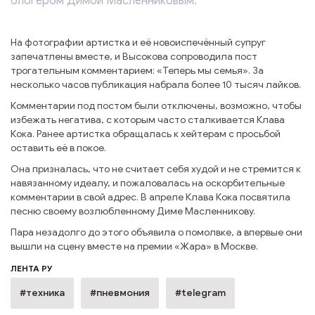
блогером Димой Масленниковым.
На фотографии артистка и её новоиспечённый супруг
запечатлены вместе, и Высокова сопроводила пост
трогательным комментарием: «Теперь мы семья». За
несколько часов публикация набрала более 10 тысяч лайков.
Комментарии под постом были отключены, возможно, чтобы
избежать негатива, с которым часто сталкивается Клава
Кока. Ранее артистка обращалась к хейтерам с просьбой
оставить её в покое.
Она призналась, что не считает себя худой и не стремится к
навязанному идеалу, и пожаловалась на оскорбительные
комментарии в свой адрес. В апреле Клава Кока посвятила
песню своему возлюбленному Диме Масленникову.
Пара незадолго до этого объявила о помолвке, а впервые они
вышли на сцену вместе на премии «Жара» в Москве.
ЛЕНТА РУ
#техника
#пневмония
#telegram