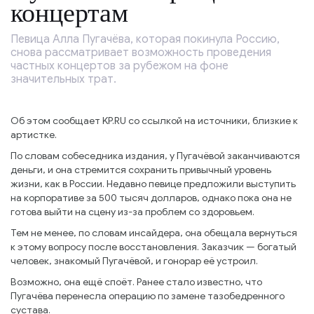
концертам
Певица Алла Пугачёва, которая покинула Россию,
снова рассматривает возможность проведения
частных концертов за рубежом на фоне
значительных трат.
Об этом сообщает KP.RU со ссылкой на источники, близкие к
артистке.
По словам собеседника издания, у Пугачёвой заканчиваются
деньги, и она стремится сохранить привычный уровень
жизни, как в России. Недавно певице предложили выступить
на корпоративе за 500 тысяч долларов, однако пока она не
готова выйти на сцену из-за проблем со здоровьем.
Тем не менее, по словам инсайдера, она обещала вернуться
к этому вопросу после восстановления. Заказчик — богатый
человек, знакомый Пугачёвой, и гонорар её устроил.
Возможно, она ещё споёт. Ранее стало известно, что
Пугачёва перенесла операцию по замене тазобедренного
сустава.