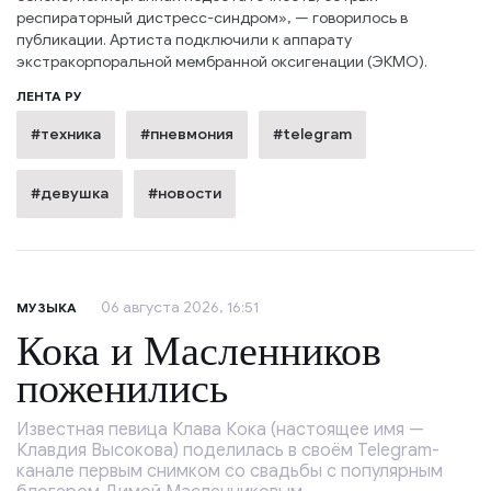
респираторный дистресс-синдром», — говорилось в
публикации. Артиста подключили к аппарату
экстракорпоральной мембранной оксигенации (ЭКМО).
ЛЕНТА РУ
#техника
#пневмония
#telegram
#девушка
#новости
06 августа 2026, 16:51
МУЗЫКА
Кока и Масленников
поженились
Известная певица Клава Кока (настоящее имя —
Клавдия Высокова) поделилась в своём Telegram-
канале первым снимком со свадьбы с популярным