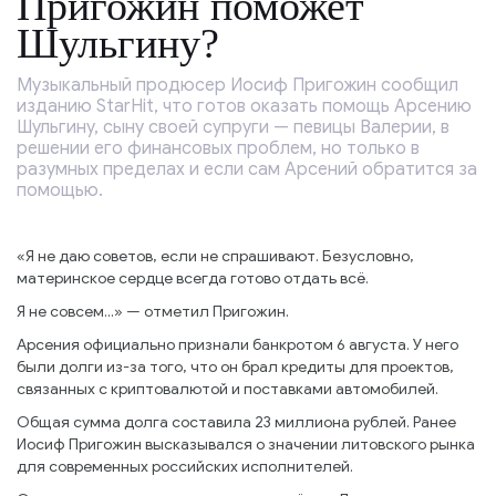
Пригожин поможет
Шульгину?
Музыкальный продюсер Иосиф Пригожин сообщил
изданию StarHit, что готов оказать помощь Арсению
Шульгину, сыну своей супруги — певицы Валерии, в
решении его финансовых проблем, но только в
разумных пределах и если сам Арсений обратится за
помощью.
«Я не даю советов, если не спрашивают. Безусловно,
материнское сердце всегда готово отдать всё.
Я не совсем...» — отметил Пригожин.
Арсения официально признали банкротом 6 августа. У него
были долги из-за того, что он брал кредиты для проектов,
связанных с криптовалютой и поставками автомобилей.
Общая сумма долга составила 23 миллиона рублей. Ранее
Иосиф Пригожин высказывался о значении литовского рынка
для современных российских исполнителей.