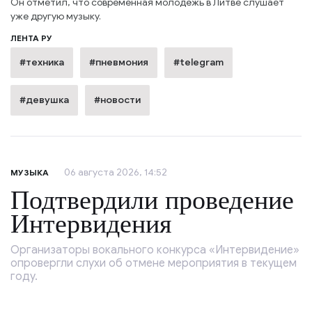
Он отметил, что современная молодёжь в Литве слушает
уже другую музыку.
ЛЕНТА РУ
#техника
#пневмония
#telegram
#девушка
#новости
06 августа 2026, 14:52
МУЗЫКА
Подтвердили проведение
Интервидения
Организаторы вокального конкурса «Интервидение»
опровергли слухи об отмене мероприятия в текущем
году.