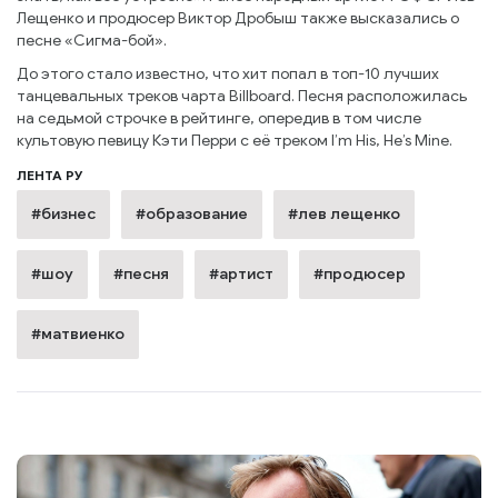
Лещенко и продюсер Виктор Дробыш также высказались о
песне «Сигма-бой».
До этого стало известно, что хит попал в топ-10 лучших
танцевальных треков чарта Billboard. Песня расположилась
на седьмой строчке в рейтинге, опередив в том числе
культовую певицу Кэти Перри с её треком I’m His, He’s Mine.
ЛЕНТА РУ
#бизнес
#образование
#лев лещенко
#шоу
#песня
#артист
#продюсер
#матвиенко