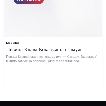
МУЗЫКА
Певица Клава Кока вышла замуж
Певица Клава Кока (настоящее имя — Клавдия Высокова)
вышла замуж за блогера Диму Масленникова.