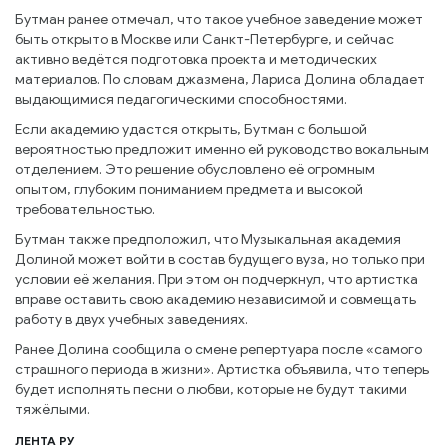
Бутман ранее отмечал, что такое учебное заведение может
быть открыто в Москве или Санкт-Петербурге, и сейчас
активно ведётся подготовка проекта и методических
материалов. По словам джазмена, Лариса Долина обладает
выдающимися педагогическими способностями.
Если академию удастся открыть, Бутман с большой
вероятностью предложит именно ей руководство вокальным
отделением. Это решение обусловлено её огромным
опытом, глубоким пониманием предмета и высокой
требовательностью.
Бутман также предположил, что Музыкальная академия
Долиной может войти в состав будущего вуза, но только при
условии её желания. При этом он подчеркнул, что артистка
вправе оставить свою академию независимой и совмещать
работу в двух учебных заведениях.
Ранее Долина сообщила о смене репертуара после «самого
страшного периода в жизни». Артистка объявила, что теперь
будет исполнять песни о любви, которые не будут такими
тяжёлыми.
ЛЕНТА РУ