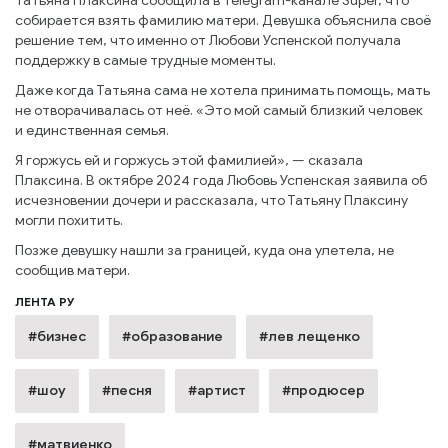
Татьяна Плаксина сообщила в Telegram-канале Super, что
собирается взять фамилию матери. Девушка объяснила своё
решение тем, что именно от Любови Успенской получала
поддержку в самые трудные моменты.
Даже когда Татьяна сама не хотела принимать помощь, мать
не отворачивалась от неё. «Это мой самый близкий человек
и единственная семья.
Я горжусь ей и горжусь этой фамилией», — сказала
Плаксина. В октябре 2024 года Любовь Успенская заявила об
исчезновении дочери и рассказала, что Татьяну Плаксину
могли похитить.
Позже девушку нашли за границей, куда она улетела, не
сообщив матери.
ЛЕНТА РУ
#бизнес
#образование
#лев лещенко
#шоу
#песня
#артист
#продюсер
#матвиенко