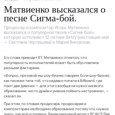
Матвиенко высказался о
песне Сигма-бой.
Продюсер и композитор Игорь Матвиенко
высказался о популярной песне «Сигма-бой»,
которую исполняют 12-летние Betsy (настоящее имя
— Светлана Чертищева) и Мария Янковская.
Его слова приводит RT. Матвиенко отметил, что
популярность исполнителей может быть обусловлена
разными факторами.
«Вопрос, про какой мы шоу-бизнес говорим. Если шоу-бизнес
как песенки типа той, что недавно попала в Billboard, где
поют две девочки — для этого вообще не нужно никакого
образования, чисто драйв и умение поймать настроение», —
сказал он.
При этом, по словам продюсера, продюсерам и
композиторам необходимо образование, потому что «нужно
знать, как всё устроено». Ранее народный артист РСФСР Лев