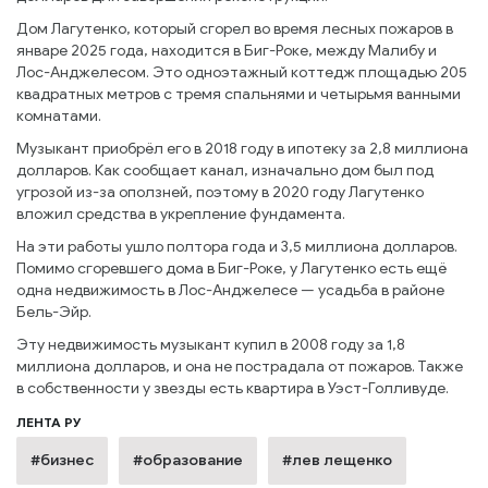
Дом Лагутенко, который сгорел во время лесных пожаров в
январе 2025 года, находится в Биг-Роке, между Малибу и
Лос-Анджелесом. Это одноэтажный коттедж площадью 205
квадратных метров с тремя спальнями и четырьмя ванными
комнатами.
Музыкант приобрёл его в 2018 году в ипотеку за 2,8 миллиона
долларов. Как сообщает канал, изначально дом был под
угрозой из-за оползней, поэтому в 2020 году Лагутенко
вложил средства в укрепление фундамента.
На эти работы ушло полтора года и 3,5 миллиона долларов.
Помимо сгоревшего дома в Биг-Роке, у Лагутенко есть ещё
одна недвижимость в Лос-Анджелесе — усадьба в районе
Бель-Эйр.
Эту недвижимость музыкант купил в 2008 году за 1,8
миллиона долларов, и она не пострадала от пожаров. Также
в собственности у звезды есть квартира в Уэст-Голливуде.
ЛЕНТА РУ
#бизнес
#образование
#лев лещенко