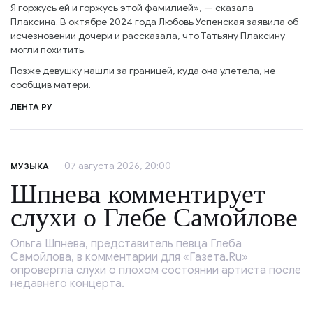
Я горжусь ей и горжусь этой фамилией», — сказала
Плаксина. В октябре 2024 года Любовь Успенская заявила об
исчезновении дочери и рассказала, что Татьяну Плаксину
могли похитить.
Позже девушку нашли за границей, куда она улетела, не
сообщив матери.
ЛЕНТА РУ
07 августа 2026, 20:00
МУЗЫКА
Шпнева комментирует
слухи о Глебе Самойлове
Ольга Шпнева, представитель певца Глеба
Самойлова, в комментарии для «Газета.Ru»
опровергла слухи о плохом состоянии артиста после
недавнего концерта.