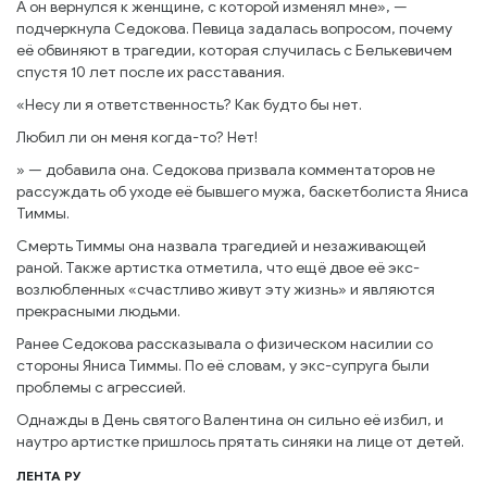
А он вернулся к женщине, с которой изменял мне», —
подчеркнула Седокова. Певица задалась вопросом, почему
её обвиняют в трагедии, которая случилась с Белькевичем
спустя 10 лет после их расставания.
«Несу ли я ответственность? Как будто бы нет.
Любил ли он меня когда-то? Нет!
» — добавила она. Седокова призвала комментаторов не
рассуждать об уходе её бывшего мужа, баскетболиста Яниса
Тиммы.
Смерть Тиммы она назвала трагедией и незаживающей
раной. Также артистка отметила, что ещё двое её экс-
возлюбленных «счастливо живут эту жизнь» и являются
прекрасными людьми.
Ранее Седокова рассказывала о физическом насилии со
стороны Яниса Тиммы. По её словам, у экс-супруга были
проблемы с агрессией.
Однажды в День святого Валентина он сильно её избил, и
наутро артистке пришлось прятать синяки на лице от детей.
ЛЕНТА РУ