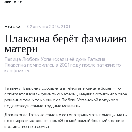
ЛЕНТА РУ
07 августа 2026, 21:01
МУЗЫКА
Плаксина берёт фамилию
матери
Певица Любовь Успенская и её дочь Татьяна
Плаксина помирились в 2021 году после затяжного
конфликта.
Татьяна Плаксина сообщила в Telegram-канале Super, что
собирается взять фамилию матери. Девушка объяснила своё
решение тем, что именно от Любови Успенской получала
поддержку в самые трудные моменты.
Даже когда Татьяна сама не хотела принимать помощь, мать
не отворачивалась от неё. «Это мой самый близкий человек
и единственная семья.