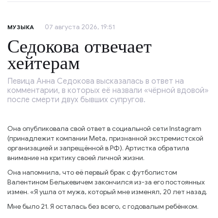
07 августа 2026, 19:51
МУЗЫКА
Седокова отвечает
хейтерам
Певица Анна Седокова высказалась в ответ на
комментарии, в которых её назвали «чёрной вдовой»
после смерти двух бывших супругов.
Она опубликовала свой ответ в социальной сети Instagram
(принадлежит компании Meta, признанной экстремистской
организацией и запрещённой в РФ). Артистка обратила
внимание на критику своей личной жизни.
Она напомнила, что её первый брак с футболистом
Валентином Белькевичем закончился из-за его постоянных
измен. «Я ушла от мужа, который мне изменял, 20 лет назад.
Мне было 21. Я осталась без всего, с годовалым ребёнком.