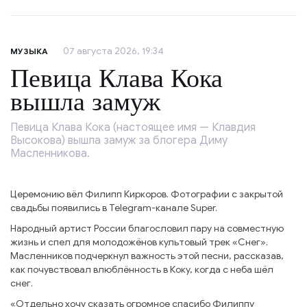
07 августа 2026, 19:34
МУЗЫКА
Певица Клава Кока
вышла замуж
Певица Клава Кока (настоящее имя — Клавдия
Высокова) вышла замуж за блогера Диму
Масленникова.
Церемонию вёл Филипп Киркоров. Фотографии с закрытой
свадьбы появились в Telegram-канале Super.
Народный артист России благословил пару на совместную
жизнь и спел для молодожёнов культовый трек «Снег».
Масленников подчеркнул важность этой песни, рассказав,
как почувствовал влюблённость в Коку, когда с неба шёл
снег.
«Отдельно хочу сказать огромное спасибо Филиппу