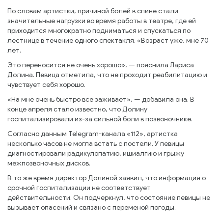
По словам артистки, причиной болей в спине стали
значительные нагрузки во время работы в театре, где ей
приходится многократно подниматься и спускаться по
лестнице в течение одного спектакля. «Возраст уже, мне 70
лет.
Это переносится не очень хорошо», — пояснила Лариса
Долина. Певица отметила, что не проходит реабилитацию и
чувствует себя хорошо.
«На мне очень быстро всё заживает», — добавила она. В
конце апреля стало известно, что Долину
госпитализировали из-за сильной боли в позвоночнике.
Согласно данным Telegram-канала «112», артистка
несколько часов не могла встать с постели. У певицы
диагностировали радикулопатию, ишиалгию и грыжу
межпозвоночных дисков.
В то же время директор Долиной заявил, что информация о
срочной госпитализации не соответствует
действительности. Он подчеркнул, что состояние певицы не
вызывает опасений и связано с переменой погоды.