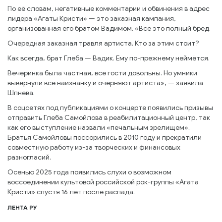
По её словам, негативные комментарии и обвинения в адрес
лидера «Агаты Кристи» — это заказная кампания,
организованная его братом Вадимом. «Все это полный бред.
Очередная заказная травля артиста. Кто за этим стоит?
Как всегда, брат Глеба — Вадик. Ему по-прежнему неймётся.
Вечеринка была частная, все гости довольны. Но умники
вывернули все наизнанку и очерняют артиста», — заявила
Шпнева.
В соцсетях под публикациями о концерте появились призывы
отправить Глеба Самойлова в реабилитационный центр, так
как его выступление назвали «печальным зрелищем».
Братья Самойловы поссорились в 2010 году и прекратили
совместную работу из-за творческих и финансовых
разногласий.
Осенью 2025 года появились слухи о возможном
воссоединении культовой российской рок-группы «Агата
Кристи» спустя 16 лет после распада.
ЛЕНТА РУ