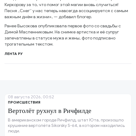
Киркорову за то, что помог этой магии вновь случиться!
Песня „Снег“ у нас теперь навсегда ассоциируется с самым
важным днём в жизни», — добавил блогер.
Ранее Высокова опубликовала первое фото со свадьбы с
Димой Масленниковым. На снимке артистка и её супруг
запечатлены в статусе мужа и жены, фото подписано
трогательным текстом.
ЛЕНТА РУ
08 августа 2026, 00:52
ПРОИСШЕСТВИЯ
Вертолёт рухнул в Ричфилде
В американском городе Ричфилд, штат Юта, произошло
крушение вертолёта Sikorsky S-64, в котором находились
люди.