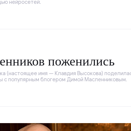
щью нейросетей.
ленников поженились
ока (настоящее имя — Клавдия Высокова) поделилас
ы с популярным блогером Димой Масленниковым.