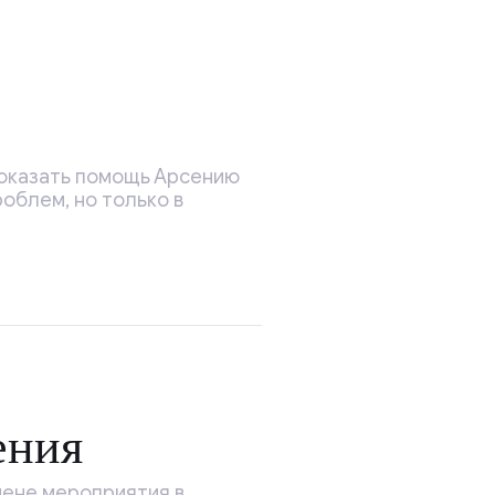
 оказать помощь Арсению
облем, но только в
ения
мене мероприятия в