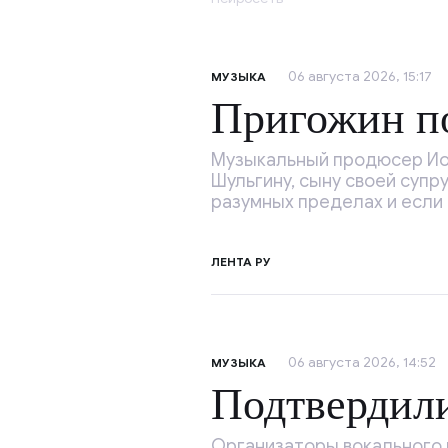
06 августа 2026, 15:17
МУЗЫКА
Пригожин п
Музыкальный продюсер Иос
Шульгину, сыну своей супр
разумных пределах и если
ЛЕНТА РУ
06 августа 2026, 14:52
МУЗЫКА
Подтвердил
Организаторы вокального 