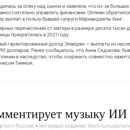
дилась за опеку над сыном и заявляла, что из-за больших
 самостоятельно управлять финансами. Оллман обратился
р выплат в пользу бывшей супруги Марианджелы Кинг.
ярных перечислений от матери в размере десяти тысяч д
ицы прекратилась в 2021 году.
ый гарантированный доход Элайджи — выплаты из насле
90 долларов. Ранее сообщалось, что Анна Седокова, бы
уплении в наследство, чтобы сохранить совместно нажит
Янисом Тиммой.
омментирует музыку ИИ
ртист России, в интервью изданию Vesti.ru поделил