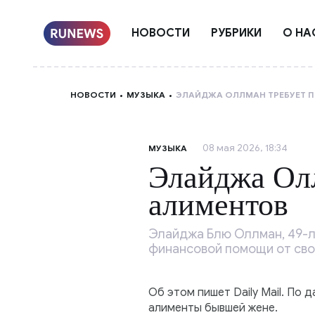
НОВОСТИ
РУБРИКИ
О НА
НОВОСТИ
МУЗЫКА
ЭЛАЙДЖА ОЛЛМАН ТРЕБУЕТ 
08 мая 2026, 18:34
МУЗЫКА
Элайджа Олл
алиментов
Элайджа Блю Оллман, 49-л
финансовой помощи от сво
Об этом пишет Daily Mail. По
алименты бывшей жене.