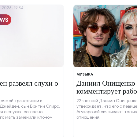
 2026, 19:34
05 августа 2026, 19:17
МУЗЫКА
н развеял слухи о
Даниил Онищенко
и
комментирует раб
отношения
прямой трансляции в
22-летний Даниил Онищенк
 Джейден, сын Бритни Спирс,
утверждает, что его с певиц
я о слухах, согласно
Агузаровой связывают тольк
го мать заменили клоном.
отношения.