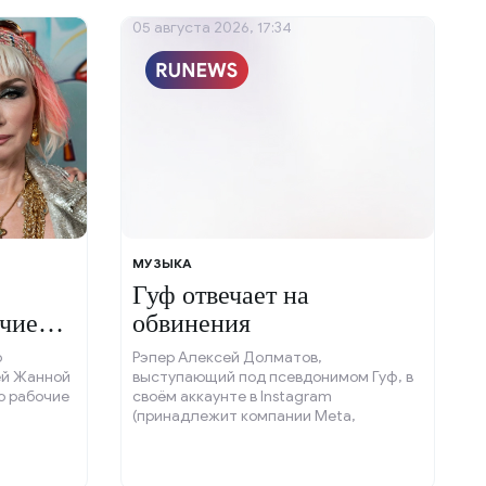
05 августа 2026, 17:34
МУЗЫКА
Гуф отвечает на
очие
обвинения
о
Рэпер Алексей Долматов,
ей Жанной
выступающий под псевдонимом Гуф, в
о рабочие
своём аккаунте в Instagram
(принадлежит компании Meta,
признанной экстремистской
организацией и запрещённой в РФ)
высмеял обвинения в абьюзе, которые