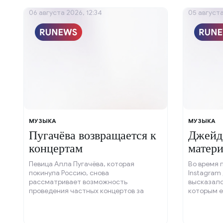
06 августа 2026, 12:34
05 августа
МУЗЫКА
МУЗЫКА
Пугачёва возвращается к
Джейде
концертам
матер
Певица Алла Пугачёва, которая
Во время 
покинула Россию, снова
Instagram
рассматривает возможность
высказалс
проведения частных концертов за
которым е
рубежом на фоне значительных трат.