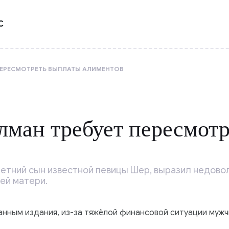
С
ПЕРЕСМОТРЕТЬ ВЫПЛАТЫ АЛИМЕНТОВ
ман требует пересмот
етний сын известной певицы Шер, выразил недовол
ей матери.
 данным издания, из-за тяжёлой финансовой ситуации муж