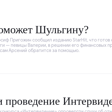
оможет Шульгину?
иф Пригожин сообщил изданию StarHit, что готов
уги — певицы Валерии, в решении его финансовых пр
 сам Арсений обратится за помощью.
и проведение Интервид
конкурса «Интервидение» опровергли слухи об от