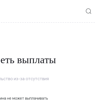
реть выплаты
ьство из-за отсутствия
чина не может выплачивать