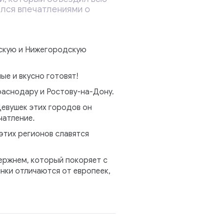
ился впечатлениями о
рскую и Нижегородскую
ые и вкусно готовят!
раснодару и Ростову-на-Дону.
Девушек этих городов он
чатление.
этих регионов славятся
ержнем, который покоряет с
янки отличаются от европеек,