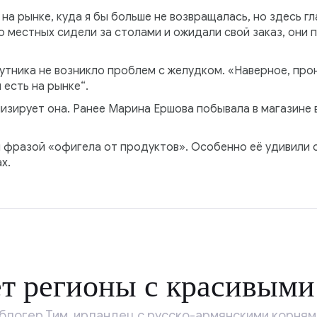
 на рынке, куда я бы больше не возвращалась, но здесь г
ко местных сидели за столами и ожидали свой заказ, они 
утника не возникло проблем с желудком. «Наверное, прон
 есть на рынке“.
низирует она. Ранее Марина Ершова побывала в магазине 
 фразой «офигела от продуктов». Особенно её удивили 
х.
т регионы с красивым
блогер Тим, ирландец с русско-армянскими корням