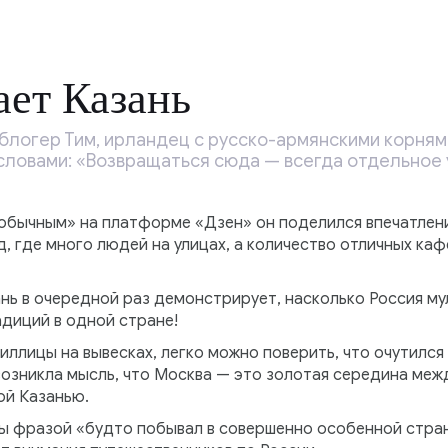
ет Казань
логер Тим, ирландец с русско-армянскими корнями
словами: «Возвращаться сюда — всегда отдельное 
еобычным» на платформе «Дзен» он поделился впечатлени
, где много людей на улицах, а количество отличных ка
ань в очередной раз демонстрирует, насколько Россия му
адиций в одной стране!
иллицы на вывесках, легко можно поверить, что очутился
 возникла мысль, что Москва — это золотая середина ме
ой Казанью.
ы фразой «будто побывал в совершенно особенной стран