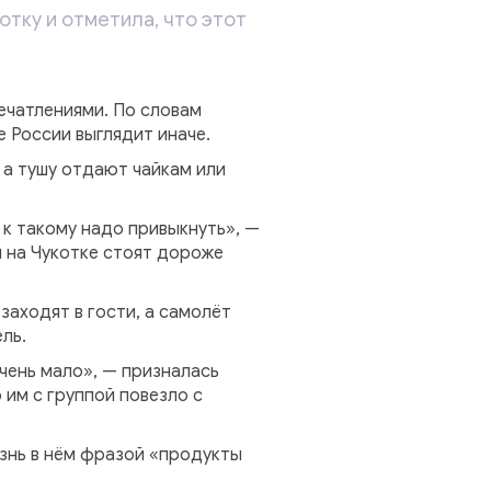
тку и отметила, что этот
ечатлениями. По словам
е России выглядит иначе.
 а тушу отдают чайкам или
 к такому надо привыкнуть», —
ы на Чукотке стоят дороже
заходят в гости, а самолёт
ль.
чень мало», — призналась
 им с группой повезло с
изнь в нём фразой «продукты