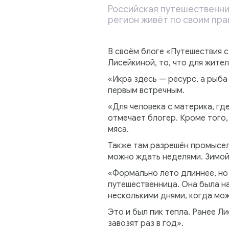
Российская путешественниц
регион живёт по своим пра
В своём блоге «Путешествия 
Лисейкиной, то, что для жите
«Икра здесь — ресурс, а рыба
первым встречным.
«Для человека с материка, гд
отмечает блогер. Кроме того,
мяса.
Также там разрешён промысел 
можно ждать неделями. Зимой 
«Формально лето длиннее, но
путешественница. Она была на 
несколькими днями, когда мож
Это и был пик тепла. Ранее Л
завозят раз в год».