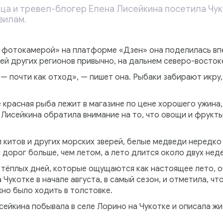
а и тревел-блогер Елена Лисейкина посетила Чуко
вилам.
с фотокамерой» на платформе «Дзен» она поделилась вп
лей других регионов привычно, на дальнем северо-восток
 — почти как отход», — пишет она. Рыбаки забирают икру,
е красная рыба лежит в магазине по цене хорошего ужина,
 Лисейкина обратила внимание на то, что овощи и фрукт
китов и других морских зверей, белые медведи нередко 
дорог больше, чем летом, а лето длится около двух неде
 тёплых дней, которые ощущаются как настоящее лето, о
Чукотке в начале августа, в самый сезон, и отметила, что
но было ходить в толстовке.
исейкина побывала в селе Лорино на Чукотке и описала ж