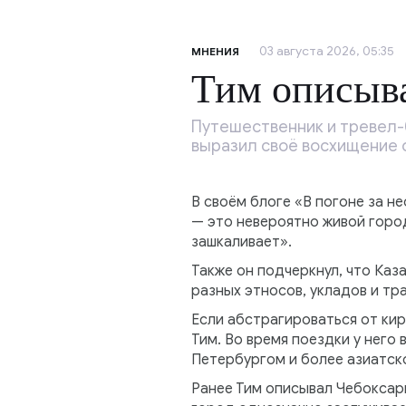
03 августа 2026, 05:35
МНЕНИЯ
Тим описыва
Путешественник и тревел-б
выразил своё восхищение 
В своём блоге «В погоне за н
— это невероятно живой город
зашкаливает».
Также он подчеркнул, что Каз
разных этносов, укладов и тр
Если абстрагироваться от кир
Тим. Во время поездки у него
Петербургом и более азиатск
Ранее Тим описывал Чебоксар