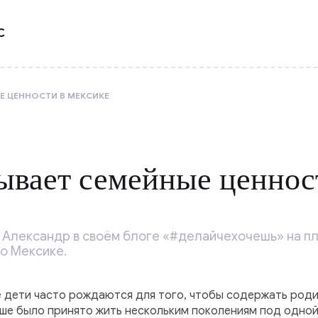
С
Е ЦЕННОСТИ В МЕКСИКЕ
ывает семейные ценнос
 Александр в своём блоге «#делайчехочешь» на 
о Мексике.
е дети часто рождаются для того, чтобы содержать род
ьше было принято жить нескольким поколениям под одной