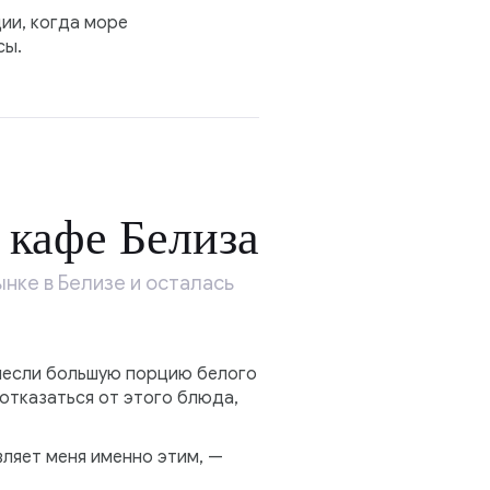
ии, когда море
сы.
 кафе Белиза
нке в Белизе и осталась
инесли большую порцию белого
 отказаться от этого блюда,
вляет меня именно этим, —