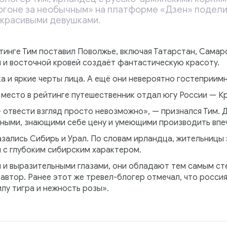
 погоне за необычным» на платформе «Дзен» подел
 красивыми девушками.
йтинге Тим поставил Поволжье, включая Татарстан, Сама
й и восточной кровей создаёт фантастическую красоту.
ка и яркие черты лица. А ещё они невероятно гостеприимн
 место в рейтинге путешественник отдал югу России — К
 отвести взгляд просто невозможно», — признался Тим. 
ьными, знающими себе цену и умеющими производить впе
азались Сибирь и Урал. По словам ирландца, жительницы 
 с глубоким сибирским характером.
й и выразительными глазами, они обладают тем самым ст
 автор. Ранее этот же тревел-блогер отмечал, что росси
илу тигра и нежность розы».