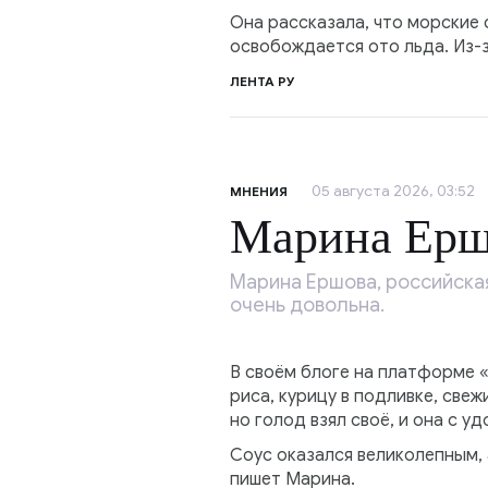
Она рассказала, что морские 
освобождается ото льда. Из-
ЛЕНТА РУ
05 августа 2026, 03:52
МНЕНИЯ
Марина Ершо
Марина Ершова, российская
очень довольна.
В своём блоге на платформе 
риса, курицу в подливке, све
но голод взял своё, и она с у
Соус оказался великолепным, 
пишет Марина.