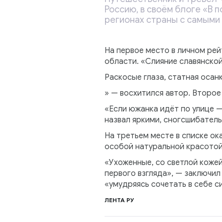
Россию, в своём блоге «В
регионах страны с самыми
На первое место в личном ре
области. «Слияние славянско
Раскосые глаза, статная осан
» — восхитился автор. Второе
«Если южанка идёт по улице —
назвал яркими, сногсшибател
На третьем месте в списке ок
особой натуральной красотой
«Ухоженные, со светлой коже
первого взгляда», — заключил
«умудряясь сочетать в себе с
ЛЕНТА РУ