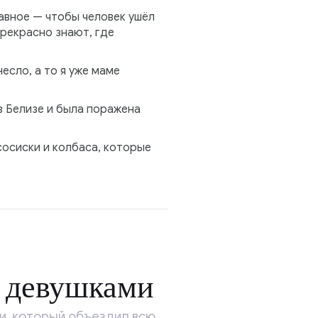
лавное — чтобы человек ушёл
прекрасно знают, где
есло, а то я уже маме
в Белизе и была поражена
сосиски и колбаса, которые
и девушками
и, который объездил всю