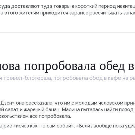
суда доставляют туда товары в короткий период навигац
за этого жителям приходится заранее рассчитывать запа
ва попробовала обед в
 тревел-блогерша, попробовала обед в кафе на ры
«Дзен» она рассказала, что им с молодым человеком пр
жий салат и жареный банан. Марина пыталась найти повод
довольствием всё попробовала.
а рис «исчез как-то сам собой». «Белиз вообще пока уди