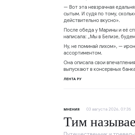
— Вот эта невзрачная едальня
сытым. И судя по тому, сколь
действительно вкусно».
После обеда у Марины и её сп
написала: „Мы в Белизе, будем
Ну, не поминай лихом», — иро
ассортиментом.
Она описала свои впечатления
выпускают в консервных банка
ЛЕНТА РУ
03 августа 2026, 07:35
МНЕНИЯ
Тим называе
Путешественник и тревел-