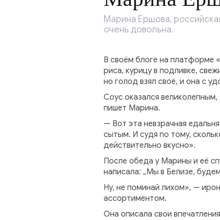
Марина Ершова, российская
очень довольна.
В своём блоге на платформе 
риса, курицу в подливке, све
но голод взял своё, и она с у
Соус оказался великолепным, 
пишет Марина.
— Вот эта невзрачная едальня
сытым. И судя по тому, сколь
действительно вкусно».
После обеда у Марины и её сп
написала: „Мы в Белизе, будем
Ну, не поминай лихом», — иро
ассортиментом.
Она описала свои впечатления