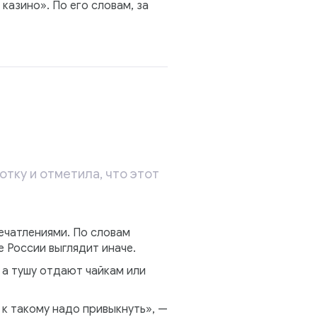
казино». По его словам, за
тку и отметила, что этот
ечатлениями. По словам
е России выглядит иначе.
 а тушу отдают чайкам или
 к такому надо привыкнуть», —