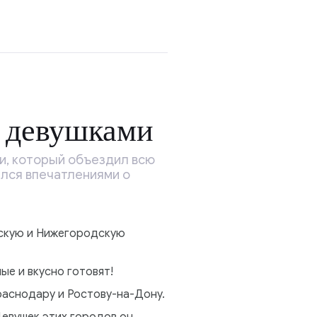
и девушками
и, который объездил всю
ился впечатлениями о
рскую и Нижегородскую
ые и вкусно готовят!
раснодару и Ростову-на-Дону.