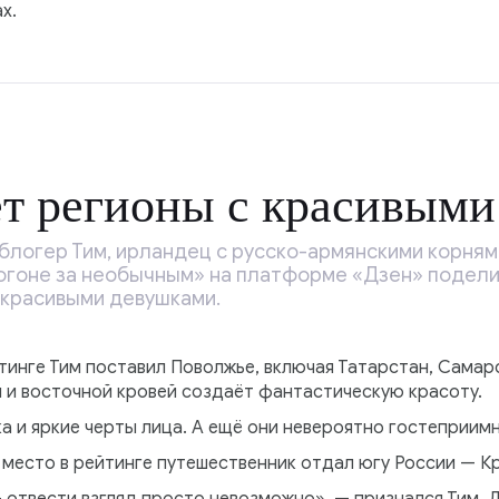
х.
т регионы с красивым
блогер Тим, ирландец с русско-армянскими корням
 погоне за необычным» на платформе «Дзен» подел
 красивыми девушками.
йтинге Тим поставил Поволжье, включая Татарстан, Сама
й и восточной кровей создаёт фантастическую красоту.
ка и яркие черты лица. А ещё они невероятно гостеприимн
 место в рейтинге путешественник отдал югу России — К