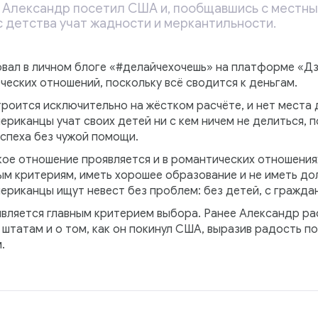
 Александр посетил США и, пообщавшись с местны
 с детства учат жадности и меркантильности.
вал в личном блоге «#делайчехочешь» на платформе «Дзе
ческих отношений, поскольку всё сводится к деньгам.
троится исключительно на жёстком расчёте, и нет места
ериканцы учат своих детей ни с кем ничем не делиться,
успеха без чужой помощи.
акое отношение проявляется и в романтических отношени
м критериям, иметь хорошее образование и не иметь дол
ериканцы ищут невест без проблем: без детей, с гражда
 является главным критерием выбора. Ранее Александр р
штатам и о том, как он покинул США, выразив радость по
.