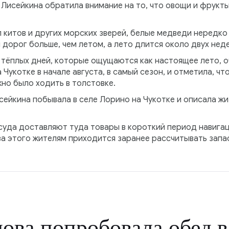
 Лисейкина обратила внимание на то, что овощи и фрукт
китов и других морских зверей, белые медведи нередко 
дорог больше, чем летом, а лето длится около двух неде
 тёплых дней, которые ощущаются как настоящее лето, о
Чукотке в начале августа, в самый сезон, и отметила, что
но было ходить в толстовке.
исейкина побывала в селе Лорино на Чукотке и описала ж
суда доставляют туда товары в короткий период навигац
за этого жителям приходится заранее рассчитывать запа
ва попробовала обед в