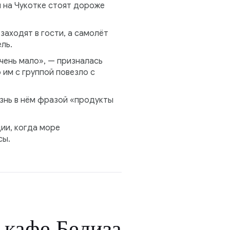
ы на Чукотке стоят дороже
заходят в гости, а самолёт
ль.
чень мало», — призналась
 им с группой повезло с
изнь в нём фразой «продукты
ии, когда море
сы.
 кафе Белиза