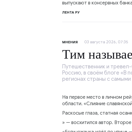
выпускают в консервных банка
ЛЕНТА РУ
03 августа 2026, 07:35
МНЕНИЯ
Тим называе
Путешественник и тревел-
Россию, в своём блоге «В
регионах страны с самыми
На первое место в личном ре
области. «Слияние славянско
Раскосые глаза, статная осан
» — восхитился автор. Второе