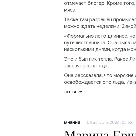
отмечает блогер. Кроме того,
мяса.
Также там разрешён промысел 
можно ждать неделями. Зимой 
«Формально лето длиннее, но
путешественница. Она была на 
несколькими днями, когда мож
Это и был пик тепла. Ранее Л
завозят раз в год».
Она рассказала, что морские 
освобождается ото льда. Из-
ЛЕНТА РУ
05 августа 2026, 03:52
МНЕНИЯ
Марина Ершо