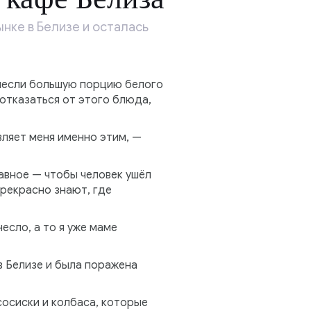
нке в Белизе и осталась
инесли большую порцию белого
 отказаться от этого блюда,
вляет меня именно этим, —
лавное — чтобы человек ушёл
прекрасно знают, где
есло, а то я уже маме
в Белизе и была поражена
сосиски и колбаса, которые