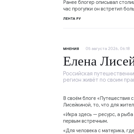
Ранее блогер описывал столиц
час прогулки он встретил бол
ЛЕНТА РУ
05 августа 2026, 06:18
МНЕНИЯ
Елена Лисей
Российская путешественниц
регион живёт по своим пра
В своём блоге «Путешествия 
Лисейкиной, то, что для жите
«Икра здесь — ресурс, а рыба
первым встречным.
«Для человека с материка, гд