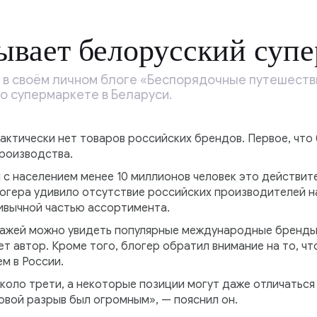
ывает белорусский суп
 в своём личном блоге «Беспорядочные путешеств
о супермаркете в Беларуси.
рактически нет товаров российских брендов. Первое, что 
роизводства.
с населением менее 10 миллионов человек это действите
огера удивило отсутствие российских производителей на
ивычной частью ассортимента.
лажей можно увидеть популярные международные бренды
т автор. Кроме того, блогер обратил внимание на то, чт
м в России.
коло трети, а некоторые позиции могут даже отличаться 
овой разрыв был огромным», — пояснил он.