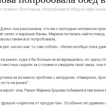
 тревел-блогерша, попробовала обед в кафе на ры
«Дзен» она рассказала, что им с молодым человеком пр
жий салат и жареный банан. Марина пыталась найти повод
довольствием всё попробовала.
а рис «исчез как-то сам собой». «Белиз вообще пока уди
 на рынке, куда я бы больше не возвращалась, но здесь г
ко местных сидели за столами и ожидали свой заказ, они 
утника не возникло проблем с желудком. «Наверное, прон
 есть на рынке“.
низирует она. Ранее Марина Ершова побывала в магазине 
 фразой «офигела от продуктов». Особенно её удивили 