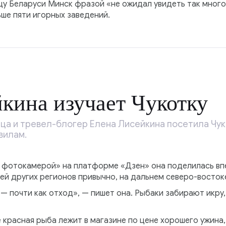
у Беларуси Минск фразой «не ожидал увидеть так много 
ьше пяти игорных заведений.
кина изучает Чукотку
а и тревел-блогер Елена Лисейкина посетила Чуко
вилам.
с фотокамерой» на платформе «Дзен» она поделилась вп
лей других регионов привычно, на дальнем северо-восток
 — почти как отход», — пишет она. Рыбаки забирают икру,
е красная рыба лежит в магазине по цене хорошего ужина,