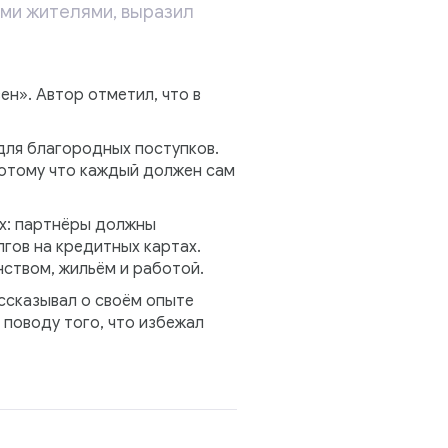
ми жителями, выразил
н». Автор отметил, что в
 для благородных поступков.
 потому что каждый должен сам
ях: партнёры должны
гов на кредитных картах.
нством, жильём и работой.
ассказывал о своём опыте
 поводу того, что избежал