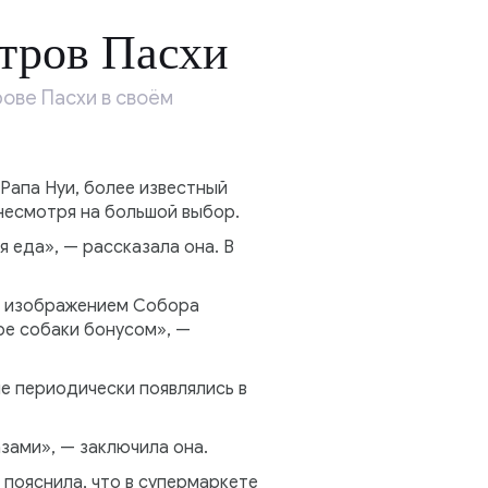
стров Пасхи
ове Пасхи в своём
Рапа Нуи, более известный
 несмотря на большой выбор.
я еда», — рассказала она. В
 с изображением Собора
ре собаки бонусом», —
е периодически появлялись в
азами», — заключила она.
пояснила, что в супермаркете