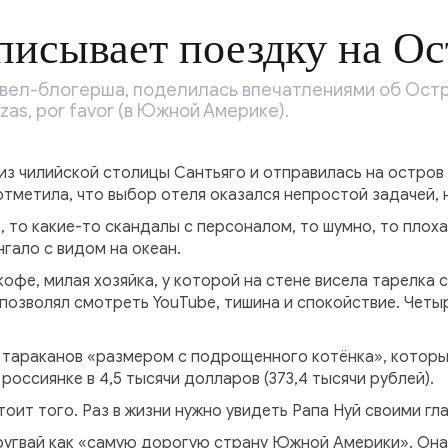
писывает поездку на О
евел-блогерша, поделилась впечатлениями об Остр
as, por favor (в Южной Америке).
из чилийской столицы Сантьяго и отправилась на остров 
отметила, что выбор отеля оказался непростой задачей,
, то какие-то скандалы с персоналом, то шумно, то плоха
нгало с видом на океан.
кофе, милая хозяйка, у которой на стене висела тарелка
позволял смотреть YouTube, тишина и спокойствие. Четы
 тараканов «размером с подрощенного котёнка», которы
россиянке в 4,5 тысячи долларов (373,4 тысячи рублей).
тоит того. Раз в жизни нужно увидеть Рапа Нуй своими гл
ругвай как «самую дорогую страну Южной Америки». Она 