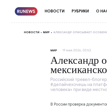
НОВОСТИ
РУБРИКИ
О НА
НОВОСТИ
МИР
АЛЕКСАНДР ОПИСЫВАЕТ ОСОБЕН
19 мая 2026, 03:52
МИР
Александр о
мексиканск
Российский тревел-блогер
#делайчехочешь на платфо
человека» при виде местно
В России проверка документов