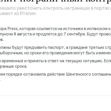
решило ужесточить контроль на границах в портах 
ывают из Италии.
pa Press, которая ссылается на источники в испанском 
луночи 8 августа и продлятся до 7 сентября. Будут пров
в.
жны будут предъявить паспорт, а граждане третьих стр
ыборочным, но сроки его проведения могут быть изменен
ы временные и приняты в ответ на текущую ситуацию. Есл
раньше срока.
нем порядке остановила действие Шенгенского соглашени
.