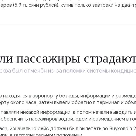
ров (5,9 тысячи рублей), купив только завтраки на два-т
ли пассажиры страдаю
ква был отменён из-за поломки системы кондици
в находятся в аэропорту без еды, информации и размеще
ту около часа, затем вывели обратно в терминал и объя
тавляли никакой информации, а потом начали выводить 
 обеспечить пассажиров водой, едой и размещением в го
sh, изначально рейс должен был вылететь во Внуково в 21
жиры в затруднительном положении.