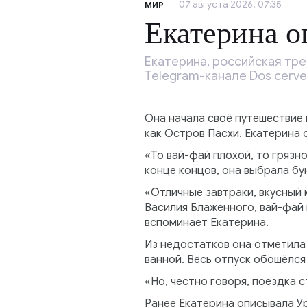
07 августа 2026, 07:35
МИР
Екатерина о
Екатерина, российская тр
Telegram-канале Dos cervez
Она начала своё путешествие 
как Остров Пасхи. Екатерина 
«То вай-фай плохой, то грязно
конце концов, она выбрала бу
«Отличные завтраки, вкусный 
Василия Блаженного, вай-фай 
вспоминает Екатерина.
Из недостатков она отметила
ванной. Весь отпуск обошёлся 
«Но, честно говоря, поездка с
Ранее Екатерина описывала У