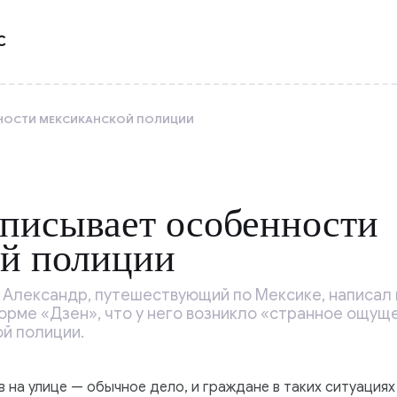
С
НОСТИ МЕКСИКАНСКОЙ ПОЛИЦИИ
писывает особенности
ой полиции
 Александр, путешествующий по Мексике, написал 
рме «Дзен», что у него возникло «странное ощущ
й полиции.
 на улице — обычное дело, и граждане в таких ситуация