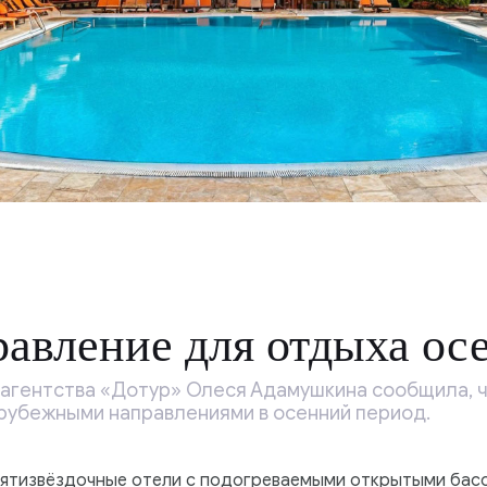
авление для отдыха ос
агентства «Дотур» Олеся Адамушкина сообщила, чт
рубежными направлениями в осенний период.
н пятизвёздочные отели с подогреваемыми открытыми бас