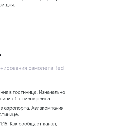
ри дня.
т
онирования самолёта Red
ния в гостинице. Изначально
вили об отмене рейса.
из аэропорта. Авиакомпания
стинице.
:15. Как сообщает канал,