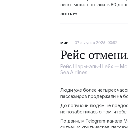
легко можно оставить 80 долла
ЛЕНТА РУ
07 августа 2026, 03:52
МИР
Рейс отмени
Рейс Шарм-эль-Шейх — Мос
Sea Airlines.
Люди уже более четырёх часо
пассажиров продержали на бор
До полуночи людям не предос
не позаботилась о том, чтобы
По данным Telegram-канала Ma
ситуация критическая, пасса