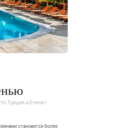
енью
о Турция и Египет
сейнами становятся более