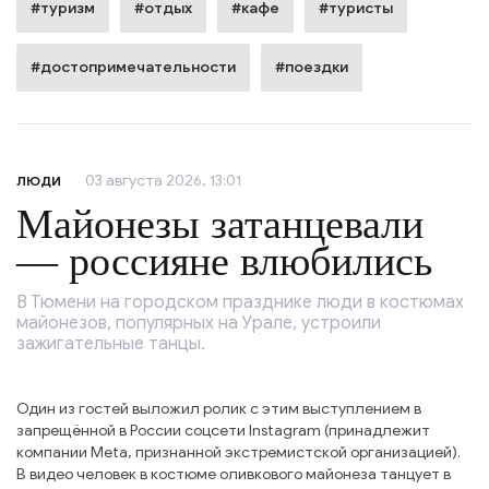
#туризм
#отдых
#кафе
#туристы
#достопримечательности
#поездки
03 августа 2026, 13:01
ЛЮДИ
Майонезы затанцевали
— россияне влюбились
В Тюмени на городском празднике люди в костюмах
майонезов, популярных на Урале, устроили
зажигательные танцы.
Один из гостей выложил ролик с этим выступлением в
запрещённой в России соцсети Instagram (принадлежит
компании Meta, признанной экстремистской организацией).
В видео человек в костюме оливкового майонеза танцует в