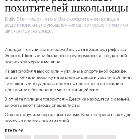
похитителей школьницы
Daily Star пишет, что в Великобритании полиция
ведёт поиски злоумышленников, которые похитили
школьницу на улице.
Инцидент случился вечером 3 августа в Харлоу, графство
Эссекс. Школьница была около супермаркета, когда к ней
подъехала чёрная машина.
Из автомобиля выскочили мужчины в спортивной одежде,
они затолкали девочку на заднее сиденье и увезли в Эппинг.
Там школьнице удалось сбежать, после чего её нашли и
доставили в безопасное место полицейские.
В отчёте полиции говорится: «Девочка находится с семьёй.
Ей оказывают помощь специалисты.
Она не получила серьёзных травм». Власти просят граждан
помочь в поисках похитителей.
ЛЕНТА РУ