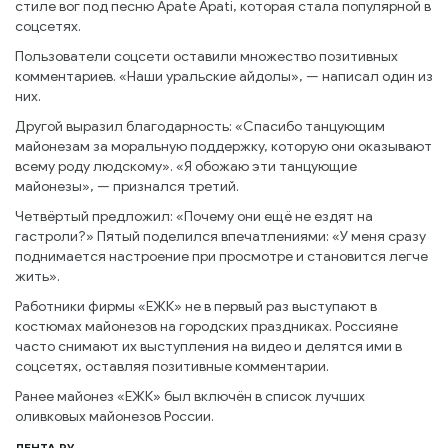
стиле вог под песню Apate Apati, которая стала популярной в
соцсетях.
Пользователи соцсети оставили множество позитивных
комментариев. «Наши уральские айдолы», — написал один из
них.
Другой выразил благодарность: «Спасибо танцующим
майонезам за моральную поддержку, которую они оказывают
всему роду людскому». «Я обожаю эти танцующие
майонезы», — признался третий.
Четвёртый предложил: «Почему они ещё не ездят на
гастроли?» Пятый поделился впечатлениями: «У меня сразу
поднимается настроение при просмотре и становится легче
жить».
Работники фирмы «ЕЖК» не в первый раз выступают в
костюмах майонезов на городских праздниках. Россияне
часто снимают их выступления на видео и делятся ими в
соцсетях, оставляя позитивные комментарии.
Ранее майонез «ЕЖК» был включён в список лучших
оливковых майонезов России.
ЛЕНТА РУ