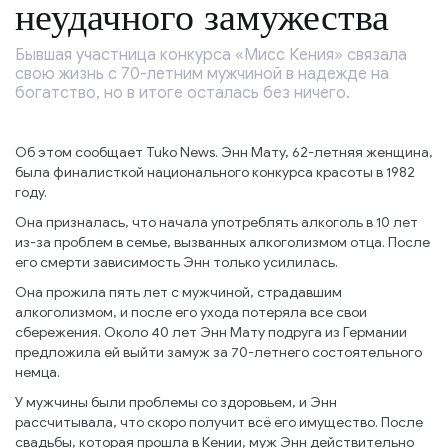
неудачного замужества
Бывшая участница конкурса «Мисс Кения» связала
свою жизнь с 70-летним мужчиной в надежде на
богатство, но в итоге осталась без ничего.
Об этом сообщает Tuko News. Энн Мату, 62-летняя женщина,
была финалисткой национального конкурса красоты в 1982
году.
Она призналась, что начала употреблять алкоголь в 10 лет
из-за проблем в семье, вызванных алкоголизмом отца. После
его смерти зависимость Энн только усилилась.
Она прожила пять лет с мужчиной, страдавшим
алкоголизмом, и после его ухода потеряла все свои
сбережения. Около 40 лет Энн Мату подруга из Германии
предложила ей выйти замуж за 70-летнего состоятельного
немца.
У мужчины были проблемы со здоровьем, и Энн
рассчитывала, что скоро получит всё его имущество. После
свадьбы, которая прошла в Кении, муж Энн действительно