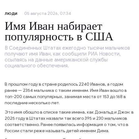
05 августа 2026, 07:34
ЛЮДИ
Имя Иван набирает
популярность в США
В Соединённых Штатах ежегодно тысячи мальчиков
получают имя Иван, как сообщили РИА Новости,
ссылаясь на данные американской службы
социального обеспечения.
В прошлом году в стране родилось 2240 Иванов, а годом
ранее — 2354 мальчика с таким именем. Имя Иван вошло в
топ-200 самых популярных, занимая места от 153 до 168 в
последние несколько лет.
Это имя обошло в списке такие имена, как Дональд и Джон: в
2025 году в Штатах назвали так всего 395 и 230 мальчиков
соответственно. Ранее появилась информация о том, что в
России стали реже называть детей именем Дима.