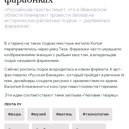
«Российская газета» пишет, что в Ивановской
области планируют провести заплыв на
исторических расписных лодках — деревянных
фараонках.
В старину на таких лодках местные жители Холуя
переправлялись через реку Теза. Фараонки часто украшали
изображениями женщин с рыбьим хвостом, а владельцев
лодок называли фараонами.
Сейчас роспись лодок возродилась в новом формате. К арт-
фестивалю «Русская Венеция», который пройдёт в регионе 16
мая, дизайнеры создали рисунки с орнаментами из храма
Василия Блаженного и конструктивистскими паттернами.
Эти идеи соответствуют теме заплыва «Человек-творец».
ЛЕНТА РУ
#вода
#музей
#витязь
#технологии