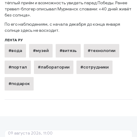
тёплый приём и возможность увидеть парад Победы. Ранее
тревел-блогер описывал Мурманск словами: «40 дней живёт
без солнца».
По его наблюдениям, с начала декабря до конца января
солнце здесь не восходит.
ЛЕНТА РУ
#вода
#музей
#витязь
#технологии
#портал
#лаборатории
#сотрудники
#подарок
09 августа 2026, 11:00