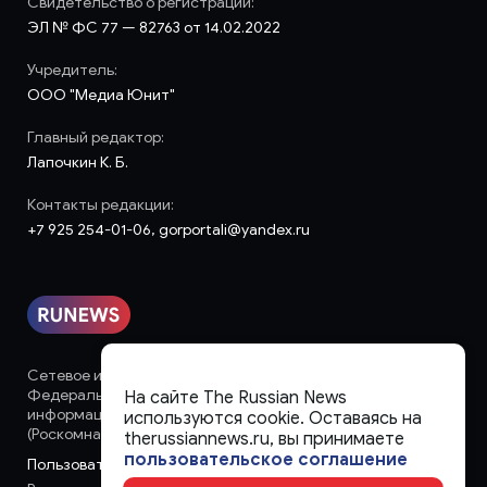
Свидетельство о регистрации:
ЭЛ № ФС 77 — 82763 от 14.02.2022
Учредитель:
ООО "Медиа Юнит"
Главный редактор:
Лапочкин К. Б.
Контакты редакции:
+7 925 254-01-06, gorportali@yandex.ru
Сетевое издание «runews» (18+) зарегистрировано в
Федеральной службе по надзору в сфере связи,
На сайте The Russian News
информационных технологий и массовых коммуникаций
используются cookie. Оставаясь на
(Роскомнадзор)
therussiannews.ru, вы принимаете
пользовательское соглашение
Пользовательское соглашение