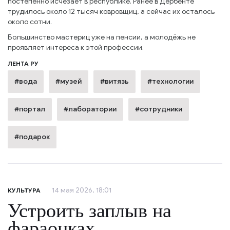
постепенно исчезает в республике. Ранее в Дербенте
трудилось около 12 тысяч ковровщиц, а сейчас их осталось
около сотни.
Большинство мастериц уже на пенсии, а молодёжь не
проявляет интереса к этой профессии.
ЛЕНТА РУ
#вода
#музей
#витязь
#технологии
#портал
#лаборатории
#сотрудники
#подарок
14 мая 2026, 18:01
КУЛЬТУРА
Устроить заплыв на
фараонках