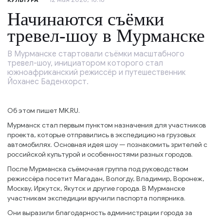
Начинаются съёмки
тревел-шоу в Мурманске
В Мурманске стартовали съёмки масштабного
тревел-шоу, инициатором которого стал
южноафриканский режиссёр и путешественник
Йоханес Баденхорст.
Об этом пишет MK.RU.
Мурманск стал первым пунктом назначения для участников
проекта, которые отправились в экспедицию на грузовых
автомобилях. Основная идея шоу — познакомить зрителей с
российской культурой и особенностями разных городов.
После Мурманска съёмочная группа под руководством
режиссёра посетит Магадан, Вологду, Владимир, Воронеж,
Москву, Иркутск, Якутск и другие города. В Мурманске
участникам экспедиции вручили паспорта полярника.
Они выразили благодарность администрации города за