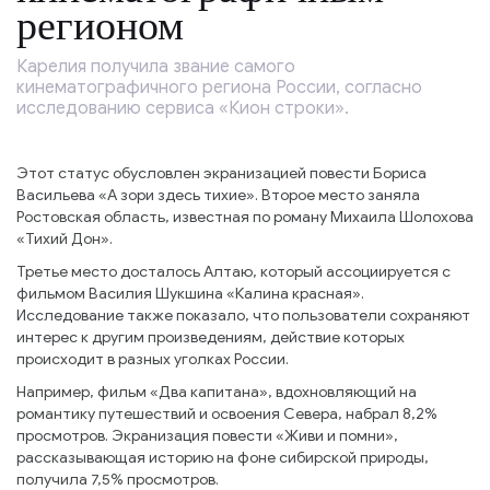
регионом
Карелия получила звание самого
кинематографичного региона России, согласно
исследованию сервиса «Кион строки».
Этот статус обусловлен экранизацией повести Бориса
Васильева «А зори здесь тихие». Второе место заняла
Ростовская область, известная по роману Михаила Шолохова
«Тихий Дон».
Третье место досталось Алтаю, который ассоциируется с
фильмом Василия Шукшина «Калина красная».
Исследование также показало, что пользователи сохраняют
интерес к другим произведениям, действие которых
происходит в разных уголках России.
Например, фильм «Два капитана», вдохновляющий на
романтику путешествий и освоения Севера, набрал 8,2%
просмотров. Экранизация повести «Живи и помни»,
рассказывающая историю на фоне сибирской природы,
получила 7,5% просмотров.