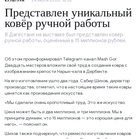
24 июля 2026, 18:36
КУЛЬТУРА
Представлен уникальный
ковёр ручной работы
В Дагестане на выставке был представлен ковёр
ручной работы, оценённый в 15 миллионов рублей.
Об этом проинформировал Telegram-канал Mash Gor.
Двадцать мастеров вложили свой труд в создание ковра с
изображением крепости Нарын-кала в Дербенте.
На его изготовление ушло два года. Сабир Шихов, директор
производства, отметил, что в настоящее время такие ковры
ценятся как произведения искусства.
«Мы сделали очень кропотливый труд. Это же искусство.
Цена может быть и два миллиона, и три миллиона. Мы в
принципе думаем, что 15 миллионов — это хорошая цена для
него», — пояснил он.
Шихов также подчеркнул, что ремесло изготовления ковров