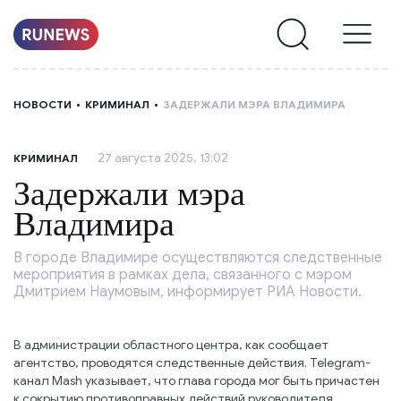
НОВОСТИ
НОВОСТИ
КРИМИНАЛ
ЗАДЕРЖАЛИ МЭРА ВЛАДИМИРА
РУБРИКИ
27 августа 2025, 13:02
КРИМИНАЛ
О
Задержали мэра
НАС
Владимира
В городе Владимире осуществляются следственные
мероприятия в рамках дела, связанного с мэром
Дмитрием Наумовым, информирует РИА Новости.
В администрации областного центра, как сообщает
агентство, проводятся следственные действия. Telegram-
канал Mash указывает, что глава города мог быть причастен
к сокрытию противоправных действий руководителя