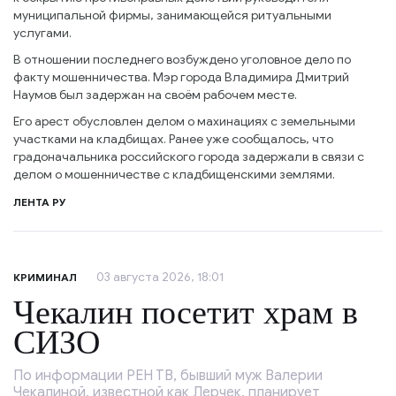
муниципальной фирмы, занимающейся ритуальными
услугами.
В отношении последнего возбуждено уголовное дело по
факту мошенничества. Мэр города Владимира Дмитрий
Наумов был задержан на своём рабочем месте.
Его арест обусловлен делом о махинациях с земельными
участками на кладбищах. Ранее уже сообщалось, что
градоначальника российского города задержали в связи с
делом о мошенничестве с кладбищенскими землями.
ЛЕНТА РУ
03 августа 2026, 18:01
КРИМИНАЛ
Чекалин посетит храм в
СИЗО
По информации РЕН ТВ, бывший муж Валерии
Чекалиной, известной как Лерчек, планирует