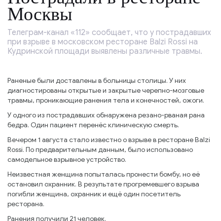
Москвы
Телеграм-канал «112» сообщает, что у пострадавших
при взрыве в московском ресторане Balzi Rossi на
Кудринской площади выявлены различные травмы.
Раненые были доставлены в больницы столицы. У них
диагностированы открытые и закрытые черепно-мозговые
травмы, проникающие ранения тела и конечностей, ожоги.
У одного из пострадавших обнаружена резано-рваная рана
бедра. Один пациент перенёс клиническую смерть.
Вечером 1 августа стало известно о взрыве в ресторане Balzi
Rossi. По предварительным данным, было использовано
самодельное взрывное устройство.
Неизвестная женщина попыталась пронести бомбу, но её
остановил охранник. В результате прогремевшего взрыва
погибли женщина, охранник и ещё один посетитель
ресторана.
Ранения получили 21 человек.