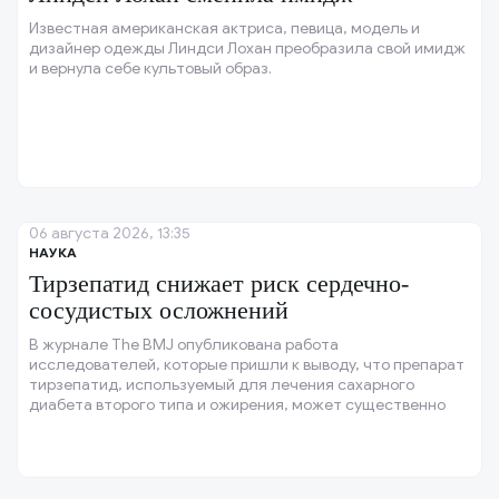
Известная американская актриса, певица, модель и
дизайнер одежды Линдси Лохан преобразила свой имидж
и вернула себе культовый образ.
06 августа 2026, 13:35
НАУКА
Тирзепатид снижает риск сердечно-
сосудистых осложнений
В журнале The BMJ опубликована работа
исследователей, которые пришли к выводу, что препарат
тирзепатид, используемый для лечения сахарного
диабета второго типа и ожирения, может существенно
снижать риск инфаркта, инсульта и других тяжёлых
сердечно-сосудистых осложнений у пациентов с высоким
риском.