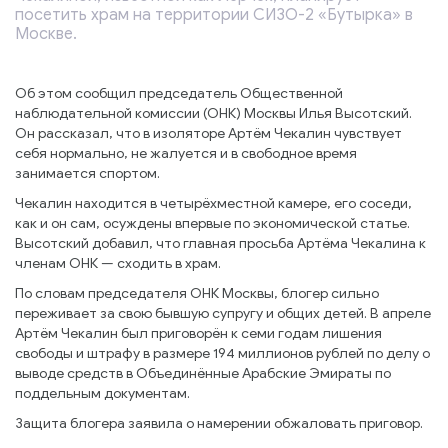
посетить храм на территории СИЗО-2 «Бутырка» в
Москве.
Об этом сообщил председатель Общественной
наблюдательной комиссии (ОНК) Москвы Илья Высотский.
Он рассказал, что в изоляторе Артём Чекалин чувствует
себя нормально, не жалуется и в свободное время
занимается спортом.
Чекалин находится в четырёхместной камере, его соседи,
как и он сам, осуждены впервые по экономической статье.
Высотский добавил, что главная просьба Артёма Чекалина к
членам ОНК — сходить в храм.
По словам председателя ОНК Москвы, блогер сильно
переживает за свою бывшую супругу и общих детей. В апреле
Артём Чекалин был приговорён к семи годам лишения
свободы и штрафу в размере 194 миллионов рублей по делу о
выводе средств в Объединённые Арабские Эмираты по
поддельным документам.
Защита блогера заявила о намерении обжаловать приговор.