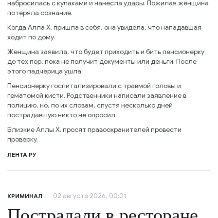
набросилась с кулаками и нанесла удары. Пожилая женщина
потеряла сознание.
Когда Алла Х. пришла в себя, она увидела, что нападавшая
ходит по дому.
Женщина заявила, что будет приходить и бить пенсионерку
до тех пор, пока не получит документы или деньги. После
этого падчерица ушла.
Пенсионерку госпитализировали с травмой головы и
гематомой кисти. Родственники написали заявление в
полицию, но, по их словам, спустя несколько дней
пострадавшую никто не опросил.
Близкие Аллы Х. просят правоохранителей провести
проверку.
ЛЕНТА РУ
02 августа 2026, 00:01
КРИМИНАЛ
Пострадали в ресторане